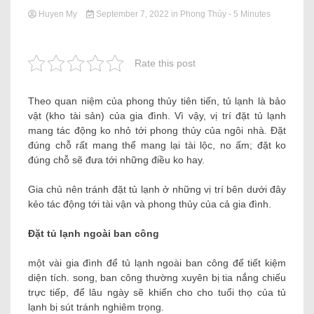
Huyen My
September 7, 2022
in
Phong Thủy
- 5 Minutes
Rate this post
Theo quan niệm của phong thủy tiên tiến, tủ lạnh là bảo
vật (kho tài sản) của gia đình. Vì vậy, vị trí đặt tủ lạnh
mang tác động ko nhỏ tới phong thủy của ngôi nhà. Đặt
đúng chỗ rất mang thể mang lại tài lộc, no ấm; đặt ko
đúng chỗ sẽ đưa tới những điều ko hay.
Gia chủ nên tránh đặt tủ lạnh ở những vị trí bên dưới đây
kẻo tác động tới tài vận và phong thủy của cả gia đình.
Đặt tủ lạnh ngoài ban công
một vài gia đình để tủ lạnh ngoài ban công để tiết kiệm
diện tích. song, ban công thường xuyên bị tia nắng chiếu
trực tiếp, để lâu ngày sẽ khiến cho cho tuổi thọ của tủ
lạnh bị sút tránh nghiêm trọng.