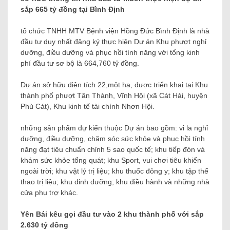
sắp 665 tỷ đồng tại Bình Định
tổ chức TNHH MTV Bệnh viện Hồng Đức Bình Định là nhà
đầu tư duy nhất đăng ký thực hiện Dự án Khu phượt nghỉ
dưỡng, điều dưỡng và phục hồi tính năng với tổng kinh
phí đầu tư sơ bộ là 664,760 tỷ đồng.
Dự án sở hữu diện tích 22,một ha, được triển khai tại Khu
thành phố phượt Tân Thành, Vĩnh Hội (xã Cát Hải, huyện
Phù Cát), Khu kinh tế tài chính Nhơn Hội.
những sản phẩm dự kiến ​​thuộc Dự án bao gồm: vi la nghỉ
dưỡng, điều dưỡng, chăm sóc sức khỏe và phục hồi tính
năng đạt tiêu chuẩn chỉnh 5 sao quốc tế; khu tiếp đón và
khám sức khỏe tổng quát; khu Sport, vui chơi tiêu khiển
ngoài trời; khu vật lý trị liệu; khu thuốc đông y; khu tập thể
thao trị liệu; khu dinh dưỡng; khu điều hành và những nhà
cửa phụ trợ khác.
Yên Bái kêu gọi đầu tư vào 2 khu thành phố với sắp
2.630 tỷ đồng