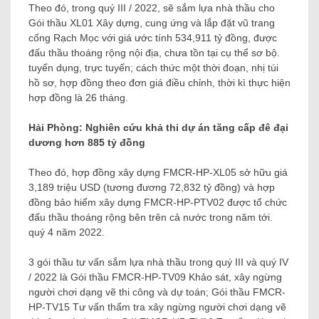
Theo đó, trong quý III / 2022, sẽ sắm lựa nhà thầu cho
Gói thầu XL01 Xây dựng, cung ứng và lắp đặt vũ trang
cống Rạch Mọc với giá ước tính 534,911 tỷ đồng, được
đấu thầu thoáng rộng nội địa, chưa tồn tại cụ thể sơ bộ.
tuyển dụng, trực tuyến; cách thức một thời đoạn, nhị túi
hồ sơ, hợp đồng theo đơn giá điều chỉnh, thời kì thực hiện
hợp đồng là 26 tháng.
Hải Phòng: Nghiên cứu khả thi dự án tăng cấp đê đại
dương hơn 885 tỷ đồng
Theo đó, hợp đồng xây dựng FMCR-HP-XL05 sở hữu giá
3,189 triệu USD (tương đương 72,832 tỷ đồng) và hợp
đồng bảo hiểm xây dựng FMCR-HP-PTV02 được tổ chức
đấu thầu thoáng rộng bên trên cả nước trong năm tới.
quý 4 năm 2022.
3 gói thầu tư vấn sắm lựa nhà thầu trong quý III và quý IV
/ 2022 là Gói thầu FMCR-HP-TV09 Khảo sát, xây ngừng
người chơi dạng vẽ thi công và dự toán; Gói thầu FMCR-
HP-TV15 Tư vấn thẩm tra xây ngừng người chơi dạng vẽ