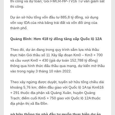
thi công và dự toán; Gói FMCR-HP-TV16 Tư vấn giám sát
thi công.
Dự án sở hữu tổng vốn đầu tư 885,8 tỷ đồng, sử dụng
vốn vay IDA của nhà băng trái đất và vốn đối ứng của
thành phố.
Quảng Bình: Hơn 418 tỷ đồng tăng cấp Quốc lộ 12A
Theo đó, dự án đang trong quy trình sắm lựa nhà thầu
thực hiện Gói thầu số 11 Xây lắp đoạn Km0 – Km3 + 700
và cầu vượt Km0 + 430 (giá dự toán 152,788 tỷ đồng)
thông qua hình thức đấu thầu qua mạng, dự kiến ​​mở thầu
vào trong ngày 3 tháng 10 năm 2022.
Theo xây ngừng được duyệt, tuyến sở hữu tổng chiều dài
khoảng 5,76 km; điểm đầu giao với Quốc lộ 1A tại Km616
+ 291 thuộc địa phận xã Quảng Xuân, huyện Quảng
Trạch; điểm cuối Km5 + 750 giao với Quốc lộ 12A thuộc
địa phận thị xã Ba Đồn.
sở hữu thông tin nhà đầu tư muốn thực hiện dự án