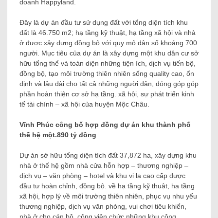
doanh Happyland.
Đây là dự án đầu tư sử dụng đất với tổng diện tích khu
đất là 46.750 m2; hạ tầng kỹ thuật, hạ tầng xã hội và nhà
ở được xây dựng đồng bộ với quy mô dân số khoảng 700
người. Mục tiêu của dự án là xây dựng một khu dân cư sở
hữu tổng thể và toàn diện những tiện ích, dịch vụ tiến bộ,
đồng bộ, tạo môi trường thiên nhiên sống quality cao, ổn
định và lâu dài cho tất cả những người dân, đóng góp góp
phần hoàn thiện cơ sở hạ tầng. xã hội, sự phát triển kinh
tế tài chính – xã hội của huyện Mộc Châu.
Vĩnh Phúc công bố hợp đồng dự án khu thành phố
thế hệ một.890 tỷ đồng
Dự án sở hữu tổng diện tích đất 37,872 ha, xây dựng khu
nhà ở thế hệ gồm nhà cửa hỗn hợp – thương nghiệp –
dịch vụ – văn phòng – hotel và khu vi la cao cấp được
đầu tư hoàn chỉnh, đồng bộ. về hạ tầng kỹ thuật, hạ tầng
xã hội, hợp lý về môi trường thiên nhiên, phục vụ nhu yếu
thương nghiệp, dịch vụ văn phòng, vui chơi tiêu khiển,
nhà ở cho cán bộ, công viên chức những khu công