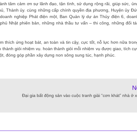
nh tâm cảm ơn sự lãnh đạo, tận tình, sử dụng rộng rãi, giúp sức, ủn
phủ, Thành ủy. cùng những cấp chính quyền địa phương, Huyện ủy Đứ
 doanh nghiệp Phát điện một, Ban Quản lý dự án Thủy điện 6, doan
hủ Nhật phiên bản, những nhà thầu tư vấn – thi công, những đối tá
thích ứng hoạt bát, an toàn và tin cậy, cực tốt, nỗ lực hơn nữa tron
àn thành giỏi nhiệm vụ. hoàn thành giỏi mỗi nhiệm vụ được giao, tích cự
ột, đóng góp phần xây dựng non sông sung túc, hạnh phúc.
N
Đại gia bất động sản vào cuộc tranh giải “cơn khát” nhà ở x