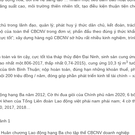
ăng suất cao, môi trường thiên nhiên tốt, tạo điều kiện thuận tiện ch
hủ trong lãnh đạo, quản lý; phát huy ý thức dân chủ, kết đoàn, trác
 bộ của toàn thể CBCNV trong đơn vị; phấn đấu theo đúng ý thức khẩ
cực tốt”; xây dựng hàng ngũ CBCNV sở hữu rất nhiều kinh nghiệm, trìn
oàn và tin cậy, cực tốt tòa tháp thủy điện Đại Ninh, sinh sản cung ứn
3
ao nhất một.806-2017, thấp nhất 0,74-2015), cung ứng 10,3 tỷ m
tướ
 của tỉnh Bình Thuận; nộp hoàn toản, đúng hạn những khoản thuế, ph
ội 200 triệu đồng / năm, đóng góp phần phát triển kinh tế tài chính – x
ộng hạng Ba năm 2012; Cờ thi đua giỏi của Chính phủ năm 2020; 6 bở
 khen của Tổng Liên đoàn Lao động việt phái nam phái nam; 4 cờ th
10, 2017, 2018…
o Huân chương Lao động hạng Ba cho tập thể CBCNV doanh nghiệp