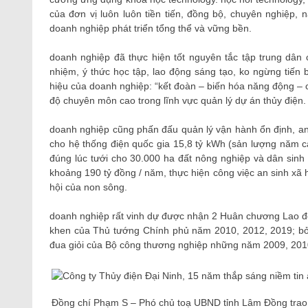
của đơn vị luôn luôn tiền tiến, đồng bộ, chuyên nghiệp, n
doanh nghiệp phát triển tổng thể và vững bền.
doanh nghiệp đã thực hiện tốt nguyên tắc tập trung dân c
nhiệm, ý thức học tập, lao động sáng tạo, ko ngừng tiến
hiệu của doanh nghiệp: “kết đoàn – biến hóa năng động – 
độ chuyên môn cao trong lĩnh vực quản lý dự án thủy điện.
doanh nghiệp cũng phấn đấu quản lý vận hành ổn định, an t
cho hệ thống điện quốc gia 15,8 tỷ kWh (sản lượng năm c
đúng lúc tưới cho 30.000 ha đất nông nghiệp và dân sinh
khoảng 190 tỷ đồng / năm, thực hiện công việc an sinh xã h
hội của non sông.
doanh nghiệp rất vinh dự được nhận 2 Huân chương Lao đ
khen của Thủ tướng Chính phủ năm 2010, 2012, 2019; bởi
đua giỏi của Bộ công thương nghiệp những năm 2009, 20
Đồng chí Phạm S – Phó chủ toạ UBND tỉnh Lâm Đồng tra