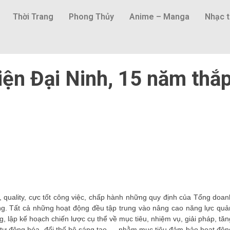
Thời Trang
Phong Thủy
Anime – Manga
Nhạc t
iện Đại Ninh, 15 năm thắ
, quality, cực tốt công việc, chấp hành những quy định của Tổng doan
g. Tất cả những hoạt động đều tập trung vào nâng cao năng lực quả
ụng, lập kế hoạch chiến lược cụ thể về mục tiêu, nhiệm vụ, giải pháp, tăn
 tự động hóa, đổi thế hệ sáng tạo … nhằm mục tiêu đảm bảo hoạt độn