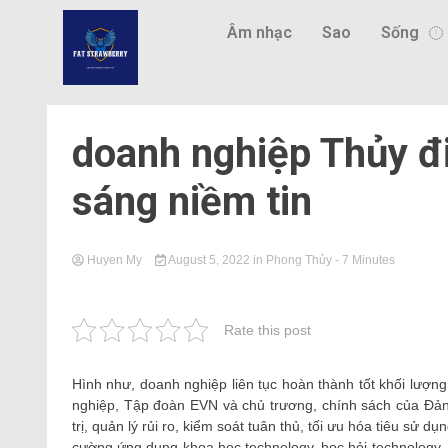
Âm nhạc
Sao
Sống
doanh nghiệp Thủy đ
sáng niềm tin
Huyen My
August 5, 2022
in
Phong Thủy
- 7 Minutes
Rate this post
Hình như, doanh nghiệp liên tục hoàn thành tốt khối lượng
nghiệp, Tập đoàn EVN và chủ trương, chính sách của Đản
trị, quản lý rủi ro, kiểm soát tuân thủ, tối ưu hóa tiêu sử d
cường ứng dụng khoa học technology. học hỏi technology,