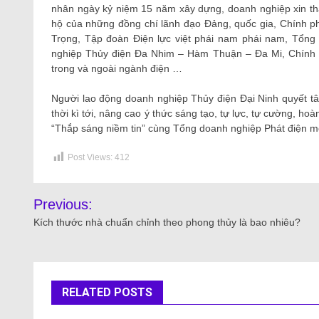
nhân ngày kỷ niệm 15 năm xây dựng, doanh nghiệp xin thà
hộ của những đồng chí lãnh đạo Đảng, quốc gia, Chính 
Trọng, Tập đoàn Điện lực việt phái nam phái nam, Tổng
nghiệp Thủy điện Đa Nhim – Hàm Thuận – Đa Mi, Chính p
trong và ngoài ngành điện …
Người lao động doanh nghiệp Thủy điện Đại Ninh quyết tâm 
thời kì tới, nâng cao ý thức sáng tạo, tự lực, tự cường, ho
“Thắp sáng niềm tin” cùng Tổng doanh nghiệp Phát điện m
Post Views:
412
Previous:
Kích thước nhà chuẩn chỉnh theo phong thủy là bao nhiêu?
RELATED POSTS