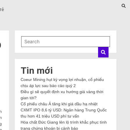
rẻ
p
Tin mới
Coeur Mining hụt kỳ vọng lợi nhuận, cổ phiếu
chịu áp lực sau báo cáo quý 2
Điều gì sẽ quyết định xu hướng giá vàng thời
gian tới?
Cổ phiếu châu Á tăng khi giá dầu hạ nhiệt
CXMT IPO 8,6 tỷ USD: Ngân hàng Trung Quốc
h
thu hơn 41 triệu USD phí tư vấn
n
Hóa chất Đức Giang lên lộ trình khắc phục tình
g
trạng chứng khoán bị cảnh báo
g