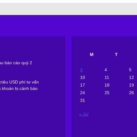
M
T
sau báo cáo quý 2
3
4
5
10
11
12
riệu USD phí tư vấn
17
18
19
g khoán bị cảnh báo
24
25
26
31
« Jul