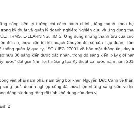
hững sáng kiến, ý tưởng cải cách hành chính, tăng mạnh khoa họ
 trong kỹ thuật và quản lý doanh nghiệp; Nghiên cứu và ứng dụng thạ
CE, HRMS, E-LEARNING, IIMIS; Ứng dụng những thành tựu của cuộ
ển đổi số, thực hiện tốt kế hoạch Chuyển đổi số của Tập đoàn, Tổn
hống quản lý quality, ISO / IEC 27001 về bảo mật thông tin, duy tr
ở hữu 38 sáng kiến ​​được xác nhận, trong đó sáng kiến ​​“xây giới hạn
 lấy nước” đạt giải Nhì Hội thi Sáng tạo Kỹ thuật cả nước năm năm 201
động việt phái nam phái nam tặng bởi khen Nguyễn Đức Cảnh về thàn
ng sáng tạo”. doanh nghiệp cũng đã thực hiện những sáng kiến ​​về ki
tăng đáng sử dụng rộng rãi tính khả dụng của đơn vị.