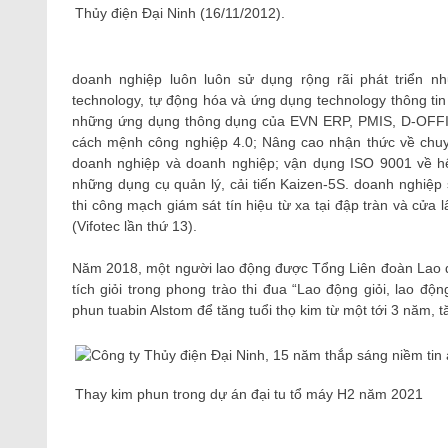
Thủy điện Đại Ninh (16/11/2012).
doanh nghiệp luôn luôn sử dụng rộng rãi phát triển n
technology, tự động hóa và ứng dụng technology thông tin
những ứng dụng thông dụng của EVN ERP, PMIS, D-OFFI
cách mệnh công nghiệp 4.0; Nâng cao nhận thức về chuy
doanh nghiệp và doanh nghiệp; vận dụng ISO 9001 về hệ t
những dụng cụ quản lý, cải tiến Kaizen-5S. doanh nghiệp s
thi công mạch giám sát tín hiệu từ xa tại đập tràn và cửa
(Vifotec lần thứ 13).
Năm 2018, một người lao động được Tổng Liên đoàn Lao 
tích giỏi trong phong trào thi đua “Lao động giỏi, lao độ
phun tuabin Alstom để tăng tuổi thọ kim từ một tới 3 năm, 
Thay kim phun trong dự án đại tu tổ máy H2 năm 2021