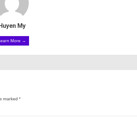
Huyen My
Learn More →
are marked
*