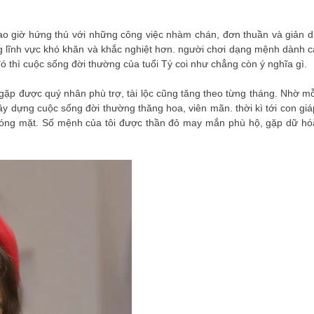
ao giờ hứng thú với những công việc nhàm chán, đơn thuần và giản dị
 lĩnh vực khó khăn và khắc nghiệt hơn. người chơi dạng mệnh dành c
 đó thì cuộc sống đời thường của tuổi Tý coi như chẳng còn ý nghĩa gì.
 gặp được quý nhân phù trợ, tài lộc cũng tăng theo từng tháng. Nhờ mỗ
xây dựng cuộc sống đời thường thăng hoa, viên mãn. thời kì tới con giá
chóng mặt. Số mệnh của tôi được thần đỏ may mắn phù hộ, gặp dữ hó