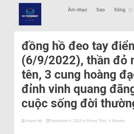
Âm nhạc
Sao
Sống
đồng hồ đeo tay điể
(6/9/2022), thần đỏ 
tên, 3 cung hoàng đ
đỉnh vinh quang đãng,
cuộc sống đời thường
Huyen My
September 6, 2022
in
Phong Thủy
- 6 Minutes