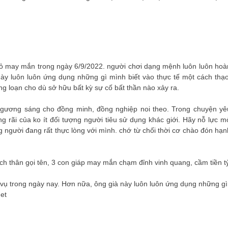
đỏ may mắn trong ngày 6/9/2022. người chơi dạng mệnh luôn luôn hoà
này luôn luôn ứng dụng những gì mình biết vào thực tế một cách thạo
 loạn cho dù sở hữu bất kỳ sự cố bất thần nào xảy ra.
ấm gương sáng cho đồng minh, đồng nghiệp noi theo. Trong chuyện yê
rãi của ko ít đối tượng người tiêu sử dụng khác giới. Hãy nỗ lực m
 người đang rất thực lòng với mình. chớ từ chối thời cơ chào đón hạn
vụ trong ngày nay. Hơn nữa, ông già này luôn luôn ứng dụng những gì
net