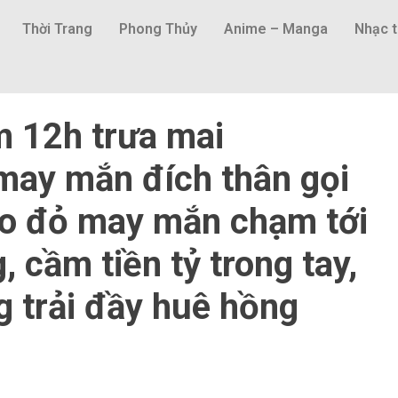
Thời Trang
Phong Thủy
Anime – Manga
Nhạc t
m 12h trưa mai
may mắn đích thân gọi
ạo đỏ may mắn chạm tới
 cầm tiền tỷ trong tay,
 trải đầy huê hồng