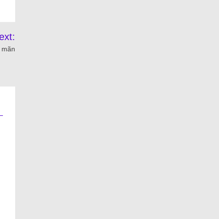
ext:
c mãn