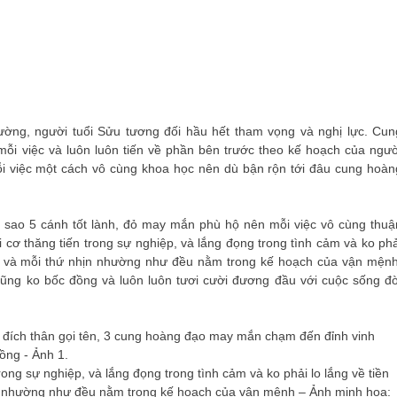
thường, người tuổi Sửu tương đối hầu hết tham vọng và nghị lực. Cun
ỗi việc và luôn luôn tiến về phần bên trước theo kế hoạch của ngườ
ỗi việc một cách vô cùng khoa học nên dù bận rộn tới đâu cung hoàn
 sao 5 cánh tốt lành, đỏ may mắn phù hộ nên mỗi việc vô cùng thuậ
cơ thăng tiến trong sự nghiệp, và lắng đọng trong tình cảm và ko phả
xa và mỗi thứ nhịn nhường như đều nằm trong kế hoạch của vận mệnh
cũng ko bốc đồng và luôn luôn tươi cười đương đầu với cuộc sống đờ
ng sự nghiệp, và lắng đọng trong tình cảm và ko phải lo lắng về tiền
n nhường như đều nằm trong kế hoạch của vận mệnh – Ảnh minh họa: