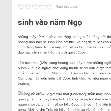
Rate this post
sinh vào năm Ngọ
những thầy tử vi – tử vi nói rằng, trong cuộc sống đời 
hoàng đạo này sẽ luôn luôn sở hữu kế hoạch rõ nét cho m
chơi dạng thân. Người này còn rất sở hữu thể sắp xếp m
đạo này vẫn rất sở hữu thể giải quyết được.
12h trưa mai (6/9), cung hoàng đạo này được những ngôi
buồm xuôi gió. người chơi dạng mệnh sẽ sở hữu được thời 
lo lắng về tiền nong. Những chú Trâu sở hữu tầm nhìn 
Con giáp này luôn luôn giữ được tĩnh tâm, ko kiêu ngạo 
thường.
người chơi dạng mệnh sẽ sở hữu được thời cơ thăng tiến tro
nong. Những chú Trâu sở hữu tầm nhìn xa và mỗi thứ nhị