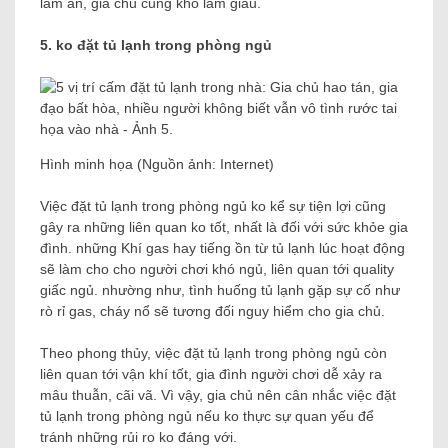
làm ăn, gia chủ cũng khó làm giàu.
5. ko đặt tủ lạnh trong phòng ngủ
Hình minh họa (Nguồn ảnh: Internet)
Việc đặt tủ lạnh trong phòng ngủ ko kể sự tiện lợi cũng
gây ra những liên quan ko tốt, nhất là đối với sức khỏe gia
đình. những
Khí gas hay tiếng ồn từ tủ lạnh lúc hoạt động
sẽ làm cho cho người chơi khó ngủ, liên quan tới quality
giấc ngủ. nhường như, tình huống tủ lạnh gặp sự cố như
rò rỉ gas, cháy nổ sẽ tương đối nguy hiểm cho gia chủ.
Theo phong thủy, việc đặt tủ lạnh trong phòng ngủ còn
liên quan tới vận khí tốt, gia đình người chơi dễ xảy ra
mâu thuẫn, cãi vã. Vì vậy, gia chủ nên cân nhắc việc đặt
tủ lạnh trong phòng ngủ nếu ko thực sự quan yếu để
tránh những rủi ro ko đáng với.