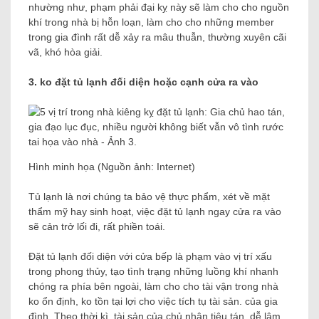
nhường như, phạm phải đại kỵ này sẽ làm cho cho nguồn
khí trong nhà bị hỗn loạn, làm cho cho những member
trong gia đình rất dễ xảy ra mâu thuẫn, thường xuyên cãi
vã, khó hòa giải.
3. ko đặt tủ lạnh đối diện hoặc cạnh cửa ra vào
Hình minh họa (Nguồn ảnh: Internet)
Tủ lạnh là nơi chúng ta bảo vệ thực phẩm, xét về mặt
thẩm mỹ hay sinh hoạt, việc đặt tủ lạnh ngay cửa ra vào
sẽ cản trở lối đi, rất phiền toái.
Đặt tủ lạnh đối diện với cửa bếp là phạm vào vị trí xấu
trong phong thủy, tạo tình trạng những luồng khí nhanh
chóng ra phía bên ngoài, làm cho cho tài vận trong nhà
ko ổn định, ko tồn tại lợi cho việc tích tụ tài sản. của gia
đình. Theo thời kì, tài sản của chủ nhân tiêu tán, dễ lâm