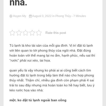
nhà.
Huyen My
August 3, 2022
in
Phong Thủy
- 7 Minutes
Rate this post
Tủ lạnh là kho tài sản của mỗi gia đình. Vị trí đặt tủ lạnh
với liên quan to tới phong thủy của ngôi nhà. Đặt đúng
hoàn toàn với thể mang lại no ấm, hạnh phúc, nếu sai thì
“rước” phải xui xẻo, tai họa.
quan yếu là vậy nhưng ko phải ai ai cũng biết cách tìm
hướng đặt tủ lạnh trong bếp làm thế nào cho hợp phong
thủy nhất. Thậm chí, nhiều gia đình còn phạm phải 4 sai
trái to sau đây nhưng mà hoàn toàn ko hề hay biết, lưu ý
kẻo rước họa vào nhà:
một. ko đặt tủ lạnh ngoài ban công