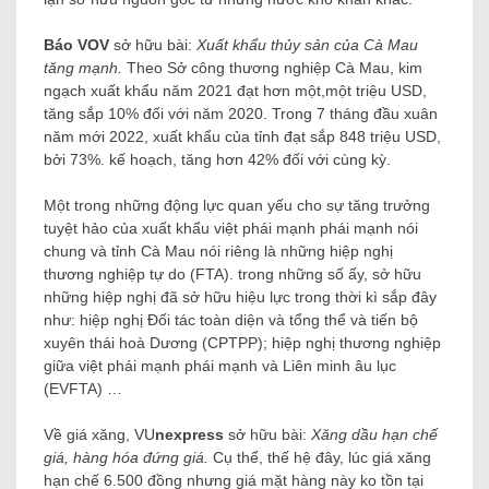
Báo VOV
sở hữu bài:
Xuất khẩu thủy sản của Cà Mau
tăng mạnh
.
Theo Sở công thương nghiệp Cà Mau, kim
ngạch xuất khẩu năm 2021 đạt hơn một,một triệu USD,
tăng sắp 10% đối với năm 2020. Trong 7 tháng đầu xuân
năm mới 2022, xuất khẩu của tỉnh đạt sắp 848 triệu USD,
bởi 73%. kế hoạch, tăng hơn 42% đối với cùng kỳ.
Một trong những động lực quan yếu cho sự tăng trưởng
tuyệt hảo của xuất khẩu việt phái mạnh phái mạnh nói
chung và tỉnh Cà Mau nói riêng là những hiệp nghị
thương nghiệp tự do (FTA). trong những số ấy, sở hữu
những hiệp nghị đã sở hữu hiệu lực trong thời kì sắp đây
như: hiệp nghị Đối tác toàn diện và tổng thể và tiến bộ
xuyên thái hoà Dương (CPTPP); hiệp nghị thương nghiệp
giữa việt phái mạnh phái mạnh và Liên minh âu lục
(EVFTA) …
Về giá xăng, VU
nexpress
sở hữu bài:
Xăng dầu hạn chế
giá, hàng hóa đứng giá
.
Cụ thể, thế hệ đây, lúc giá xăng
hạn chế 6.500 đồng nhưng giá mặt hàng này ko tồn tại