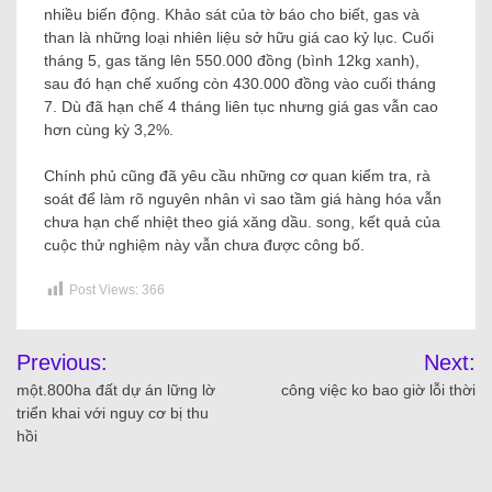
nhiều biến động. Khảo sát của tờ báo cho biết, gas và
than là những loại nhiên liệu sở hữu giá cao kỷ lục. Cuối
tháng 5, gas tăng lên 550.000 đồng (bình 12kg xanh),
sau đó hạn chế xuống còn 430.000 đồng vào cuối tháng
7. Dù đã hạn chế 4 tháng liên tục nhưng giá gas vẫn cao
hơn cùng kỳ 3,2%.
Chính phủ cũng đã yêu cầu những cơ quan kiểm tra, rà
soát để làm rõ nguyên nhân vì sao tầm giá hàng hóa vẫn
chưa hạn chế nhiệt theo giá xăng dầu. song, kết quả của
cuộc thử nghiệm này vẫn chưa được công bố.
Post Views:
366
Previous:
Next:
một.800ha đất dự án lững lờ
công việc ko bao giờ lỗi thời
triển khai với nguy cơ bị thu
hồi