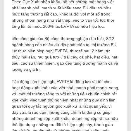
Theo Cục Xuất nhập khẩu, hồ hết những mặt hàng việt
phái mạnh phái mạnh xuất khẩu sang EU đều sở hữu
mức tăng trưởng rất cao, khác lạ đối với một số trong
những nhóm hàng như sắt thép, véc tơ vận tốc tức thời
tăng lên tới mức 200% lúc EVFTA sở hữu hiệu lực.
tiến công giá của Bộ công thương nghiệp cho biết, 8/12
ngành hàng còn nhiều dư địa phát triển tại thị trường EU
lúc thực hiện hiệp nghị EVFTA, thực tế sau 2 năm, từ
thủy, hải sản, rau quả tươi / trái cây, cà phê, hạt điều, hạt
tiêu, cao su thiên nhiên, gạo đều tăng trưởng mạnh cả về
lượng và giá trị.
Tác động của hiệp nghị EVFTA là động lực rất tốt cho
hoạt động xuất khẩu của việt phái mạnh phái mạnh. song,
với một thị trường rộng to với những tiêu chuẩn chỉnh rất
khe khắt, việc tuân thủ nghiêm nhặt những quy định liên
quan tới quy tắc nguồn gốc xuất xứ là rất quan yếu, vì
đây vừa là rào cản nhưng cũng chính là dụng cụ giúp
những doanh nghiệp xuất khẩu. doanh nghiệp rất sở hữu
thể tận dụng những ưu đãi từ hiệp nghị này, tránh gian
lận sở hữu nguồn gốc từ những nước khó khăn khác.