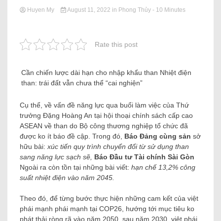
Huyen My
August 11, 2022
in
Phong Thủy
- 10 Minutes
Rate this post
Cần chiến lược dài hạn cho nhập khẩu than Nhiệt điện
than: trái đất vẫn chưa thể “cai nghiện”
Cụ thể, về vấn đề năng lực qua buổi làm việc của Thứ
trưởng Đặng Hoàng An tại hội thoại chính sách cấp cao
ASEAN về than do Bộ công thương nghiệp tổ chức đã
được ko ít báo đề cập. Trong đó,
Báo Đảng cùng sản
sở
hữu bài:
xúc tiến quy trình chuyển đổi từ sử dụng than
sang năng lực sạch sẽ,
Báo Đầu tư Tài chính Sài Gòn
Ngoài ra còn tồn tại những bài viết:
hạn chế 13,2% công
suất nhiệt điện vào năm 2045.
Theo đó, để từng bước thực hiện những cam kết của việt
phái mạnh phái mạnh tại COP26, hướng tới mục tiêu ko
phát thải ròng rã vào năm 2050, sau năm 2030, việt phái