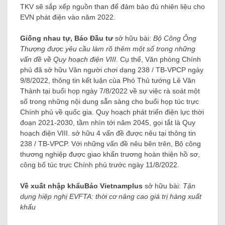
TKV sẽ sắp xếp nguồn than để đảm bảo đủ nhiên liệu cho
EVN phát điện vào năm 2022.
Giống nhau
tự, Báo Đầu tư
sở hữu bài:
Bộ Công
Ông
Thượng được yêu cầu làm rõ thêm một số trong những
vấn đề về Quy hoạch điện VIII
.
Cụ thể, Văn phòng Chính
phủ đã sở hữu Văn người chơi dạng 238 / TB-VPCP ngày
9/8/2022, thông tin kết luận của Phó Thủ tướng Lê Văn
Thành tại buổi họp ngày 7/8/2022 về sự việc rà soát một
số trong những nội dung sẵn sàng cho buổi họp túc trực
Chính phủ về quốc gia. Quy hoạch phát triển điện lực thời
đoạn 2021-2030, tầm nhìn tới năm 2045, gọi tắt là Quy
hoạch điện VIII. sở hữu 4 vấn đề được nêu tại thông tin
238 / TB-VPCP. Với những vấn đề nêu bên trên, Bộ công
thương nghiệp được giao khẩn trương hoàn thiện hồ sơ,
công bố túc trực Chính phủ trước ngày 11/8/2022.
Về xuất nhập khẩu
Báo Vietnamplus
sở hữu bài:
Tận
dụng hiệp nghị EVFTA: thời cơ nâng cao giá trị hàng xuất
khẩu