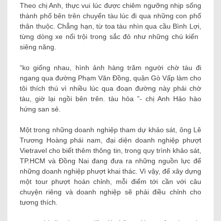
Theo chị Anh, thực vui lúc được chiêm ngưỡng nhịp sống
thành phố bên trên chuyến tàu lúc đi qua những con phố
thân thuộc. Chẳng hạn, từ toa tàu nhìn qua cầu Bình Lợi,
từng dòng xe nổi trội trong sắc đỏ như những chú kiến ​​
siêng năng.
“ko giống nhau, hình ảnh hàng trăm người chờ tàu đi
ngang qua đường Phạm Văn Đồng, quận Gò Vấp làm cho
tôi thích thú vì nhiều lúc qua đoạn đường này phải chờ
tàu, giờ lại ngồi bên trên. tàu hỏa ”- chị Anh Hảo hào
hứng san sẻ.
Một trong những doanh nghiệp tham dự khảo sát, ông Lê
Trương Hoàng phái nam, đại diện doanh nghiệp phượt
Vietravel cho biết thêm thông tin, trong quy trình khảo sát,
TP.HCM và Đồng Nai đang đưa ra những nguồn lực để
những doanh nghiệp phượt khai thác. Vì vậy, để xây dựng
một tour phượt hoàn chỉnh, mỗi điểm tới cần với câu
chuyện riêng và doanh nghiệp sẽ phải điều chỉnh cho
tương thích.