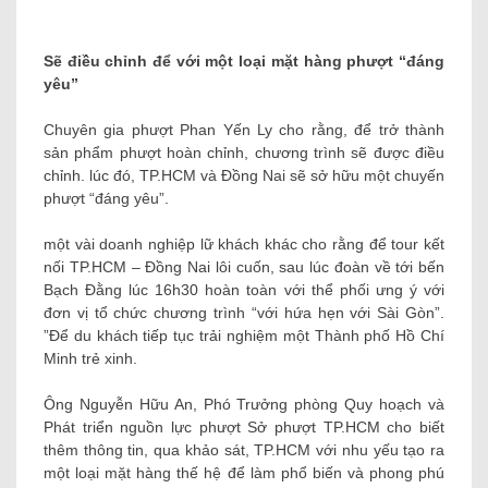
Sẽ điều chỉnh để với một loại mặt hàng phượt “đáng
yêu”
Chuyên gia phượt Phan Yến Ly cho rằng, để trở thành
sản phẩm phượt hoàn chỉnh, chương trình sẽ được điều
chỉnh. lúc đó, TP.HCM và Đồng Nai sẽ sở hữu một chuyến
phượt “đáng yêu”.
một vài doanh nghiệp lữ khách khác cho rằng để tour kết
nối TP.HCM – Đồng Nai lôi cuốn, sau lúc đoàn về tới bến
Bạch Đằng lúc 16h30 hoàn toàn với thể phối ưng ý với
đơn vị tổ chức chương trình “với hứa hẹn với Sài Gòn”.
”Để du khách tiếp tục trải nghiệm một Thành phố Hồ Chí
Minh trẻ xinh.
Ông Nguyễn Hữu An, Phó Trưởng phòng Quy hoạch và
Phát triển nguồn lực phượt Sở phượt TP.HCM cho biết
thêm thông tin, qua khảo sát, TP.HCM với nhu yếu tạo ra
một loại mặt hàng thế hệ để làm phổ biến và phong phú