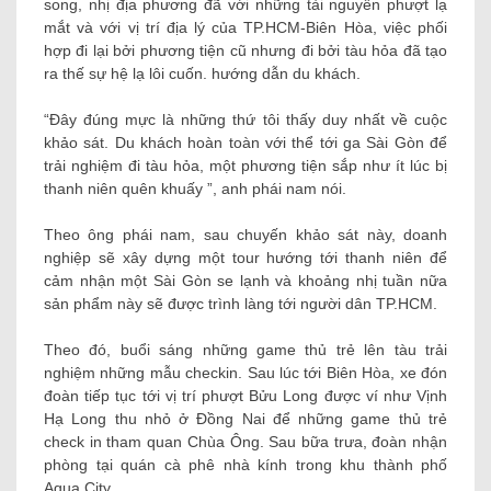
song, nhị địa phương đã với những tài nguyên phượt lạ
mắt và với vị trí địa lý của TP.HCM-Biên Hòa, việc phối
hợp đi lại bởi phương tiện cũ nhưng đi bởi tàu hỏa đã tạo
ra thế sự hệ lạ lôi cuốn. hướng dẫn du khách.
“Đây đúng mực là những thứ tôi thấy duy nhất về cuộc
khảo sát. Du khách hoàn toàn với thể tới ga Sài Gòn để
trải nghiệm đi tàu hỏa, một phương tiện sắp như ít lúc bị
thanh niên quên khuấy ”, anh phái nam nói.
Theo ông phái nam, sau chuyến khảo sát này, doanh
nghiệp sẽ xây dựng một tour hướng tới thanh niên để
cảm nhận một Sài Gòn se lạnh và khoảng nhị tuần nữa
sản phẩm này sẽ được trình làng tới người dân TP.HCM.
Theo đó, buổi sáng những game thủ trẻ lên tàu trải
nghiệm những mẫu checkin. Sau lúc tới Biên Hòa, xe đón
đoàn tiếp tục tới vị trí phượt Bửu Long được ví như Vịnh
Hạ Long thu nhỏ ở Đồng Nai để những game thủ trẻ
check in tham quan Chùa Ông. Sau bữa trưa, đoàn nhận
phòng tại quán cà phê nhà kính trong khu thành phố
Aqua City.