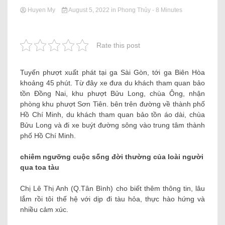
Huyen My
August 5, 2022
in
Phong Thủy
- 8 Minutes
Rate this post
Tuyến phượt xuất phát tại ga Sài Gòn, tới ga Biên Hòa
khoảng 45 phút. Từ đây xe đưa du khách tham quan bảo
tồn Đồng Nai, khu phượt Bửu Long, chùa Ông, nhận
phòng khu phượt Sơn Tiên. bên trên đường về thành phố
Hồ Chí Minh, du khách tham quan bảo tồn áo dài, chùa
Bửu Long và đi xe buýt đường sông vào trung tâm thành
phố Hồ Chí Minh.
chiêm ngưỡng cuộc sống đời thường của loài người
qua toa tàu
Chị Lê Thị Anh (Q.Tân Bình) cho biết thêm thông tin, lâu
lắm rồi tôi thế hệ với dịp đi tàu hỏa, thực hào hứng và
nhiều cảm xúc.