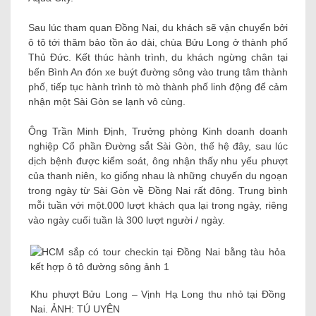
Sau lúc tham quan Đồng Nai, du khách sẽ vận chuyển bởi
ô tô tới thăm bảo tồn áo dài, chùa Bửu Long ở thành phố
Thủ Đức. Kết thúc hành trình, du khách ngừng chân tại
bến Bình An đón xe buýt đường sông vào trung tâm thành
phố, tiếp tục hành trình tò mò thành phố linh động để cảm
nhận một Sài Gòn se lạnh vô cùng.
Ông Trần Minh Định, Trưởng phòng Kinh doanh doanh
nghiệp Cổ phần Đường sắt Sài Gòn, thế hệ đây, sau lúc
dịch bệnh được kiểm soát, ông nhận thấy nhu yếu phượt
của thanh niên, ko giống nhau là những chuyến du ngoạn
trong ngày từ Sài Gòn về Đồng Nai rất đông. Trung bình
mỗi tuần với một.000 lượt khách qua lại trong ngày, riêng
vào ngày cuối tuần là 300 lượt người / ngày.
Khu phượt Bửu Long – Vịnh Hạ Long thu nhỏ tại Đồng
Nai. ẢNH: TÚ UYÊN