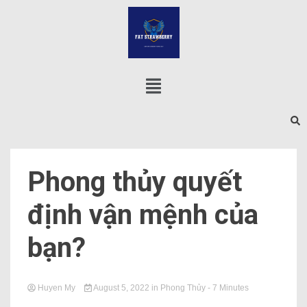
Phong thủy quyết
định vận mệnh của
bạn?
Huyen My
August 5, 2022
in
Phong Thủy
- 7 Minutes