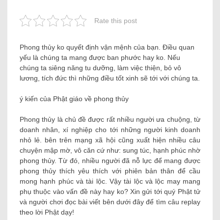
Rate this post
Phong thủy ko quyết định vận mệnh của bạn. Điều quan
yếu là chúng ta mang được ban phước hay ko. Nếu
chúng ta siêng năng tu dưỡng, làm việc thiện, bỏ vô
lương, tích đức thì những điều tốt xinh sẽ tới với chúng ta.
ý kiến của Phật giáo về phong thủy
Phong thủy là chủ đề được rất nhiều người ưa chuộng, từ
doanh nhân, xí nghiệp cho tới những người kinh doanh
nhỏ lẻ. bên trên mạng xã hội cũng xuất hiện nhiều câu
chuyện mập mờ, vô căn cứ như: sung túc, hạnh phúc nhờ
phong thủy. Từ đó, nhiều người đã nỗ lực để mang được
phong thủy thích yêu thích với phiên bản thân để cầu
mong hạnh phúc và tài lộc. Vậy tài lộc và lộc may mang
phụ thuộc vào vấn đề này hay ko? Xin gửi tới quý Phật tử
và người chơi đọc bài viết bên dưới đây để tìm câu replay
theo lời Phật dạy!