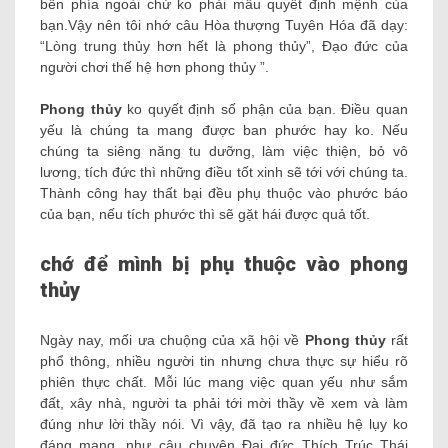
bên phía ngoài chứ ko phải mẫu quyết định mệnh của
bạn.Vậy nên tôi nhớ câu Hòa thượng Tuyên Hóa đã dạy:
“Lòng trung thủy hơn hết là phong thủy”, Đạo đức của
người chơi thế hệ hơn phong thủy ”.
Phong thủy
ko quyết định số phận của bạn. Điều quan
yếu là chúng ta mang được ban phước hay ko. Nếu
chúng ta siêng năng tu dưỡng, làm việc thiện, bỏ vô
lương, tích đức thì những điều tốt xinh sẽ tới với chúng ta.
Thành công hay thất bại đều phụ thuộc vào phước báo
của bạn, nếu tích phước thì sẽ gặt hái được quả tốt.
chớ để mình bị phụ thuộc vào phong
thủy
Ngày nay, mối ưa chuộng của xã hội về
Phong thủy
rất
phổ thông, nhiều người tin nhưng chưa thực sự hiểu rõ
phiên thực chất. Mỗi lúc mang việc quan yếu như sắm
đất, xây nhà, người ta phải tới mời thầy về xem và làm
đúng như lời thầy nói. Vì vậy, đã tạo ra nhiều hệ lụy ko
đáng mang, như câu chuyện Đại đức Thích Trúc Thái