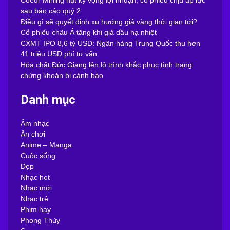
Coeur Mining hụt kỳ vọng lợi nhuận, cổ phiếu chịu áp lực
sau báo cáo quý 2
Điều gì sẽ quyết định xu hướng giá vàng thời gian tới?
Cổ phiếu châu Á tăng khi giá dầu hạ nhiệt
CXMT IPO 8,6 tỷ USD: Ngân hàng Trung Quốc thu hơn
41 triệu USD phí tư vấn
Hóa chất Đức Giang lên lộ trình khắc phục tình trạng
chứng khoán bị cảnh báo
Danh mục
Âm nhạc
Ăn chơi
Anime – Manga
Cuộc sống
Đẹp
Nhạc hot
Nhạc mới
Nhạc trẻ
Phim hay
Phong Thủy