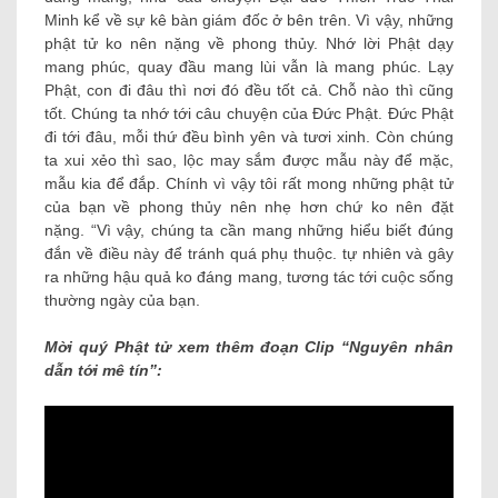
Minh kể về sự kê bàn ​​giám đốc ở bên trên. Vì vậy, những
phật tử ko nên nặng về phong thủy. Nhớ lời Phật dạy
mang phúc, quay đầu mang lùi vẫn là mang phúc. Lạy
Phật, con đi đâu thì nơi đó đều tốt cả. Chỗ nào thì cũng
tốt. Chúng ta nhớ tới câu chuyện của Đức Phật. Đức Phật
đi tới đâu, mỗi thứ đều bình yên và tươi xinh. Còn chúng
ta xui xẻo thì sao, lộc may sắm được mẫu này để mặc,
mẫu kia để đắp. Chính vì vậy tôi rất mong những phật tử
của bạn về phong thủy nên nhẹ hơn chứ ko nên đặt
nặng. “Vì vậy, chúng ta cần mang những hiểu biết đúng
đắn về điều này để tránh quá phụ thuộc. tự nhiên và gây
ra những hậu quả ko đáng mang, tương tác tới cuộc sống
thường ngày của bạn.
Mời quý Phật tử xem thêm đoạn Clip “Nguyên nhân
dẫn tới mê tín”: