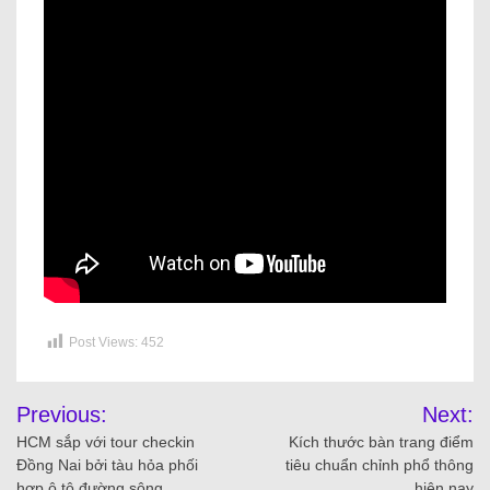
Post Views:
452
Previous:
Next:
HCM sắp với tour checkin
Kích thước bàn trang điểm
Đồng Nai bởi tàu hỏa phối
tiêu chuẩn chỉnh phổ thông
hợp ô tô đường sông
hiện nay