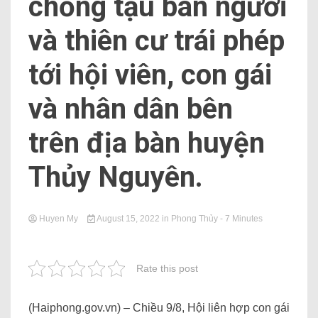
chống tậu bán người
và thiên cư trái phép
tới hội viên, con gái
và nhân dân bên
trên địa bàn huyện
Thủy Nguyên.
Huyen My
August 15, 2022
in
Phong Thủy
- 7 Minutes
Rate this post
(Haiphong.gov.vn) – Chiều 9/8, Hội liên hợp con gái