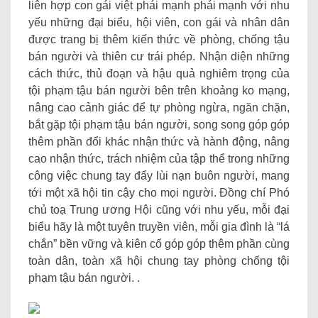
liên hợp con gái việt phái mạnh phái mạnh với nhu
yếu những đại biểu, hội viên, con gái và nhân dân
được trang bị thêm kiến ​​thức về phòng, chống tậu
bán người và thiên cư trái phép. Nhận diện những
cách thức, thủ đoạn và hậu quả nghiêm trọng của
tội phạm tậu bán người bên trên khoảng ko mạng,
nâng cao cảnh giác để tự phòng ngừa, ngăn chặn,
bắt gặp tội phạm tậu bán người, song song góp góp
thêm phần đổi khác nhận thức và hành động, nâng
cao nhận thức, trách nhiệm của tập thể trong những
công việc chung tay đẩy lùi nạn buôn người, mang
tới một xã hội tin cậy cho mọi người. Đồng chí Phó
chủ toạ Trung ương Hội cũng với nhu yếu, mỗi đại
biểu hãy là một tuyên truyền viên, mỗi gia đình là “lá
chắn” bền vững và kiên cố góp góp thêm phần cùng
toàn dân, toàn xã hội chung tay phòng chống tội
phạm tậu bán người. .