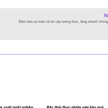
N
Đảm bảo an toàn và tin cậy lương thực, tăng nhanh chóng
m soát ngặt nghèo
Rác thải thực phẩm gây hậu quả