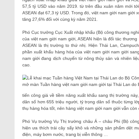
57,5 tỷ USD vào năm 2019. từ trên đầu xuân năm mới tới
ASEAN đạt 67,3 tỷ USD. Trong đó, việt nam giới nam giới x
tăng 27,6% đối với cùng kỳ năm 2021.
Phó Cục trưởng Cục Xuất nhập khẩu (Bộ công thương nghiệ
của việt nam giới nam giới, ASEAN hiện là đối tác thương 
ASEAN là thị trường to thứ nhị. Hiện Thái Lan, Campuchi
phần xuất khẩu hàng hóa của việt nam giới nam giới san
nam giới đang dịch chuyển từ nông thủy sản và nhiên li
cao.
mở màn Tuần hàng việt nam giới nam giới tại Thái Lan do
tiến công giá về tiềm năng xuất khẩu sang thị trường nà
dân số hơn 655 triệu người, tỷ trọng dân số thuộc từng 
thụ hàng hóa tốt, nên hàng việt nam giới nam giới vẫn còn
Phó Vụ trưởng Vụ Thị trường châu Á – châu Phi (Bộ công
hiện ưa thích trái cây sấy khô và những sản phẩm dệt m
điện, máy bơm nước, trang bị viễn thông …