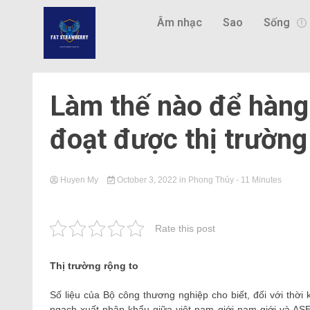
Âm nhạc
Sao
Sống
Làm thế nào để hàng 
đoạt được thị trườn
Huyen My
October 3, 2022
in
Phong Thủy
- 11 Minutes
Rate this post
Thị trường rộng to
Số liệu của Bộ công thương nghiệp cho biết, đối với thờ
ngạch xuất nhập khẩu giữa việt nam giới nam giới và A