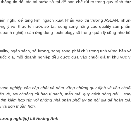
ông tin đối tác tại nước sở tại để hạn chế rủi ro trong quy trình thự
iến ​​nghị, để tăng kim ngạch xuất khẩu vào thị trường ASEAN, nhữn
ưng ý với thực tế nước sở tại, song song nâng cao quality sản phẩm
g doanh nghiệp cần ứng dụng technology số trong quản lý cũng như tiế
ality, ngân sách, số lượng, song song phải chú trọng tính vững bền vớ
uốc gia, mỗi doanh nghiệp đều được đưa vào chuỗi giá trị khu vực v
oanh nghiệp cần cập nhật và nắm vững những quy định về tiêu chuẩ
bảo vệ, ưa chuộng tới bao tị nạnh, mẫu mã, quy cách đóng gói. . son
 tìm kiếm hợp tác với những nhà phân phối uy tín nội địa để hoàn toà
ị và đơn thuần hơn.
 thương nghiệp) Lê Hoàng Anh