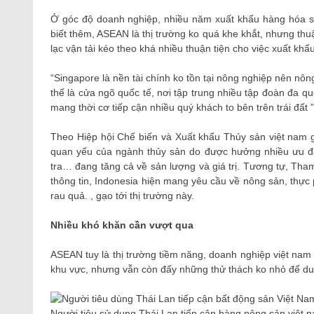
Ở góc độ doanh nghiệp, nhiều năm xuất khẩu hàng hóa
biết thêm, ASEAN là thị trường ko quá khe khắt, nhưng thuậ
lạc vận tải kéo theo khá nhiều thuận tiện cho việc xuất khẩ
“Singapore là nền tài chính ko tồn tại nông nghiệp nên nôn
thế là cửa ngõ quốc tế, nơi tập trung nhiều tập đoàn đa q
mang thời cơ tiếp cận nhiều quý khách to bên trên trái đất 
Theo Hiệp hội Chế biến và Xuất khẩu Thủy sản việt nam g
quan yếu của ngành thủy sản do được hưởng nhiều ưu đã
tra… đang tăng cả về sản lượng và giá trị. Tương tự, Th
thông tin, Indonesia hiện mang yêu cầu về nông sản, thự
rau quả. , gạo tới thị trường này.
Nhiều khó khăn cần vượt qua
ASEAN tuy là thị trường tiềm năng, doanh nghiệp việt nam
khu vực, nhưng vẫn còn đấy những thử thách ko nhỏ để duy
Người tiêu sử dụng Thái Lan tiếp cận hàng nông sản việt na