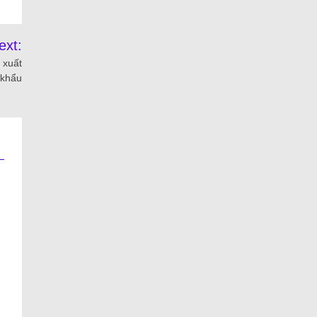
ext:
 xuất
khẩu