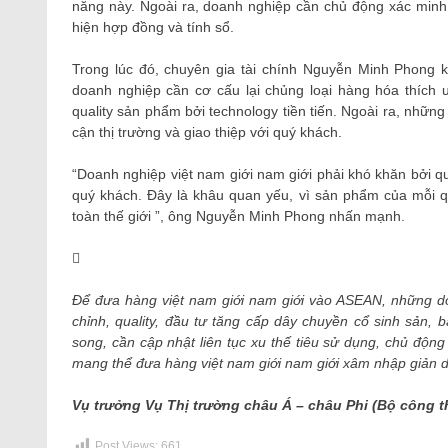
năng này. Ngoài ra, doanh nghiệp cần chủ động xác minh th
hiện hợp đồng và tính sổ.
Trong lúc đó, chuyên gia tài chính Nguyễn Minh Phong k
doanh nghiệp cần cơ cấu lại chủng loại hàng hóa thích 
quality sản phẩm bởi technology tiền tiến. Ngoài ra, nhữn
cận thị trường và giao thiệp với quý khách.
“Doanh nghiệp việt nam giới nam giới phải khó khăn bởi qu
quý khách. Đây là khâu quan yếu, vì sản phẩm của mỗi q
toàn thế giới ”, ông Nguyễn Minh Phong nhấn mạnh.
Để đưa hàng việt nam giới nam giới vào ASEAN, những d
chỉnh, quality, đầu tư tăng cấp dây chuyền cổ sinh sản, 
song, cần cập nhật liên tục xu thế tiêu sử dụng, chủ động
mang thể đưa hàng việt nam giới nam giới xâm nhập giản d
Vụ trưởng Vụ Thị trường châu Á – châu Phi (Bộ công
Post Views:
661