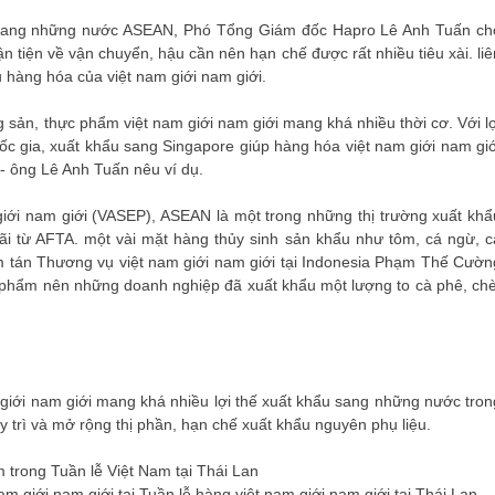
 sang những nước ASEAN, Phó Tổng Giám đốc Hapro Lê Anh Tuấn ch
n tiện về vận chuyển, hậu cần nên hạn chế được rất nhiều tiêu xài. liê
u hàng hóa của việt nam giới nam giới.
g sản, thực phẩm việt nam giới nam giới mang khá nhiều thời cơ. Với lợ
uốc gia, xuất khẩu sang Singapore giúp hàng hóa việt nam giới nam giớ
”- ông Lê Anh Tuấn nêu ví dụ.
iới nam giới (VASEP), ASEAN là một trong những thị trường xuất khẩ
i từ AFTA. một vài mặt hàng thủy sinh sản khẩu như tôm, cá ngừ, c
am tán Thương vụ việt nam giới nam giới tại Indonesia Phạm Thế Cườn
c phẩm nên những doanh nghiệp đã xuất khẩu một lượng to cà phê, chè
 giới nam giới mang khá nhiều lợi thế xuất khẩu sang những nước tron
 trì và mở rộng thị phần, hạn chế xuất khẩu nguyên phụ liệu.
m giới nam giới tại Tuần lễ hàng việt nam giới nam giới tại Thái Lan