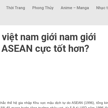
Thời Trang
Phong Thủy
Anime – Manga
Nhạc t
việt nam giới nam giới
g ASEAN cực tốt hơn?
i khắc thế hệ gia nhập Khu vực mậu dịch tự do ASEAN (1996), tổng ki
SEAN đã mang bước tăng trưởng nhảy vọt, từ 5,9 tỷ USD năm 1996 lê