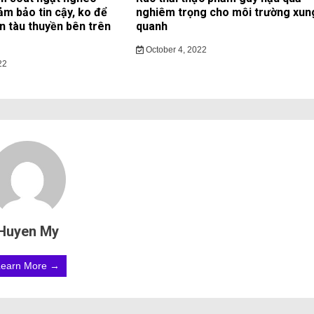
ảm bảo tin cậy, ko để
nghiêm trọng cho môi trường xun
ạn tàu thuyền bên trên
quanh
October 4, 2022
22
Huyen My
Learn More →