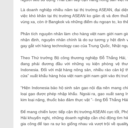
Là doanh nghiệp nhiều năm tại thị trường ASEAN, đại d
việc khó khăn tại thị trường ASEAN ko giản dị và đơn th
vùng xa, còn ở Bangkok và những điểm du ngoạn to, ko thể
Phân tích nguyên nhân làm cho hàng việt nam giới nam gi
nhận định, nguyên nhân chính là do sự tương y hệt định
gay gắt với hàng technology cao của Trung Quốc, Nhật ng
Theo Thứ trưởng Bộ công thương nghiệp Đỗ Thắng Hải, t
đang phải đương đầu với những vụ kiện phòng vệ thư
Indonesia. Đối với mặt hàng nông sản, nhiều rào cản kỹ t
cửa” xuất khẩu hàng hóa việt nam giới nam giới vào thị tr
“Hiện Indonesia bảo hộ sinh sản gạo nội địa nên mang c
loại gạo được phép nhập khẩu. Ngoài ra, gạo xuất sang I
kim loại nặng, thuốc bảo đảm thực vật ”- ông Đỗ Thắng Hải
Để mang chiến lược tiếp cận thị trường ASEAN cực tốt, P
Hải khuyến nghị, những doanh nghiệp cần chủ động tìm hiể
gia công để tạo ra sự ko giống nhau và vượt trội về qual