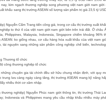
 nay, kim ngạch thương nghiệp song phương việt nam giới nam giới 
uất khẩu sang thị trường ASEAN số lượng sản phẩm trị giá 23,5 tỷ USD
p) Nguyễn Cẩm Trang tiến công giá, trong cơ cấu thị trường xuất khẩ
nghiệp to thứ 4 của việt nam giới nam giới bên trên trái đất. Ở châu Á
a, Philippines, Malaysia, Indonesia, Singapore chiếm khoảng 96% th
g ASEAN. ko giống nhau, cơ cấu hàng hóa xuất khẩu của việt nam giớ
ệu, tài nguyên sang những sản phẩm công nghiệp chế biến, technolog
 Bộ công thương nghiệp tổ chức
y, những chuyên gia tài chính đều sở hữu chung nhận định, với quy m
lớp trung lưu càng ngày càng tăng, thị trường ASEAN mang kỹ năng hấ
 đấy nhiều thời cơ xâm nhập.
 thương nghiệp) Nguyễn Phúc nam giới thông tin, thị trường Thái La
ay; Indonesia và Philippines mang yêu cầu nhập khẩu nhiều máy phá