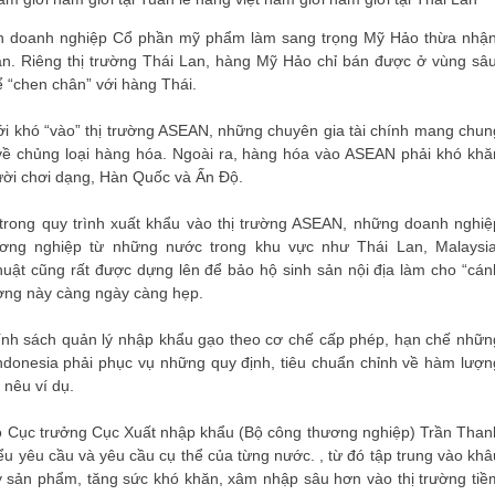
iện doanh nghiệp Cổ phần mỹ phẩm làm sang trọng Mỹ Hảo thừa nhận
uần. Riêng thị trường Thái Lan, hàng Mỹ Hảo chỉ bán được ở vùng sâu
 “chen chân” với hàng Thái.
ới khó “vào” thị trường ASEAN, những chuyên gia tài chính mang chun
 về chủng loại hàng hóa. Ngoài ra, hàng hóa vào ASEAN phải khó khă
ười chơi dạng, Hàn Quốc và Ấn Độ.
rong quy trình xuất khẩu vào thị trường ASEAN, những doanh nghiệ
ơng nghiệp từ những nước trong khu vực như Thái Lan, Malaysia
huật cũng rất được dựng lên để bảo hộ sinh sản nội địa làm cho “cán
ường này càng ngày càng hẹp.
hính sách quản lý nhập khẩu gạo theo cơ chế cấp phép, hạn chế nhữn
ndonesia phải phục vụ những quy định, tiêu chuẩn chỉnh về hàm lượn
 nêu ví dụ.
hó Cục trưởng Cục Xuất nhập khẩu (Bộ công thương nghiệp) Trần Than
u yêu cầu và yêu cầu cụ thể của từng nước. , từ đó tập trung vào khâ
ity sản phẩm, tăng sức khó khăn, xâm nhập sâu hơn vào thị trường tiề