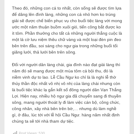
Theo đó, những con cá to nhất, còn sống sẽ được tìm lựa
để dâng lên đình làng, những con cá nhỏ hơn ko trúng
giải sẽ được chế biến phục vụ cho buổi tiệc làng với mong
ước một năm thuận buồm xuôi gió, tiến công bắt được ko
ít tôm. Phần thưởng cho tất cả những người thắng cuộc là
một lá cờ lưu niệm thêu chữ vàng và một loại đèn pin đeo
bên trên đầu, soi sáng cho ngư gia trong những buổi tối
giăng lưới, thả lưới bên trên sông.
Đối với người dân làng chài, gia đình nào đạt giải làng thì
năm đó sẽ mang được một mùa tôm cá bội thu, đó là
niềm vinh dự to lao. Lễ Cầu Ngư ko chỉ là là nghi lễ thờ
thủy thần độc nhất vô nhị vô nhị của làng chài nhưng còn
là buổi tiệc khác lạ gắn kết số đông người dân Vạn Thắng
Lợi. Hiện nay, nhiều hộ ngư gia đã chuyển sang đi thuyền
sông, mang người thoát ly đi làm việc cán bộ, công chức,
công nhân, xây nhà bên trên bờ,… nhưng dù làm nghề
gì, ở đâu, lúc tới với lễ hội Cầu Ngư. hàng năm nhất định
chúng ta sẽ tới nhà tham dự tiệc.
Post Views:
530