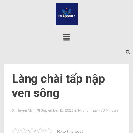
Làng chài tấp nập
ven sông
Huyen My
September 11, 2022
in
Phong Thủy
- 10 Minutes
Rate this post