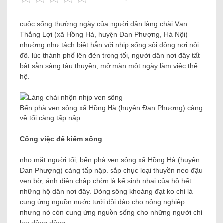
cuộc sống thường ngày của người dân làng chài Vạn
Thắng Lợi (xã Hồng Hà, huyện Đan Phượng, Hà Nội)
nhường như tách biệt hẳn với nhịp sống sôi động nơi nội
đô. lúc thành phố lên đèn trong tối, người dân nơi đây tất
bật sẵn sàng tàu thuyền, mở màn một ngày làm việc thế
hệ.
Bến phà ven sông xã Hồng Hà (huyện Đan Phượng) càng
về tối càng tấp nập.
Công việc để kiếm sống
nhọ mặt người tối, bến phà ven sông xã Hồng Hà (huyện
Đan Phượng) càng tấp nập. sắp chục loại thuyền neo đậu
ven bờ, ánh điện chập chờn là kế sinh nhai của hồ hết
những hộ dân nơi đây. Dòng sông khoáng đạt ko chỉ là
cung ứng nguồn nước tưới dồi dào cho nông nghiệp
nhưng nó còn cung ứng nguồn sống cho những người chỉ
lao động động.