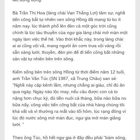
Bà Trần Thị Hoa (làng chài Vạn Thắng Lợi) tâm sự, nghề
tiến công bắt tự nhiên ven sông Hồng đã mang từ ko ít
năm nay. lúc thành phố lên đèn cả một góc trời cũng
chính là lúc tàu thuyền của ngư gia làng chài mở màn một
ngày làm việc thế hệ. Vào thời khắc này, trong làng chài
ai ai cũng vội vã, mang người ăn cơm trưa vội vàng rồi
sẵn sàng lưới, thuyền, đèn pin để đi tiến công bắt những
sản vật tự nhiên bên trên sông.
Kiếm sống bên trên sông Hồng từ thời điểm năm 12 tuổi,
anh Trần Văn Túc (SN 1987, xã Trung Châu) san sẻ:
“Nghề này cập kênh lắm, nhưng chẳng ai giàu, chỉ đủ ăn
qua ngày. Ngày nào lộc may, nếu câu được con cá to
nặng hơn chục ký, đủ tiền nuôi cả tháng, bữa nào bữa no
bữa nấy, công việc tiến công bắt của nhà hàng chúng tôi
khá vất vả vì thường ra mắt vào tối hôm, lúc rạng đông vì
lúc đó nước sông mở màn đục, ngư gia mở màn giăng
lưới. ”
Theo ông Túc, hồ hết ngư gia ở đây đều phải “bám sông,