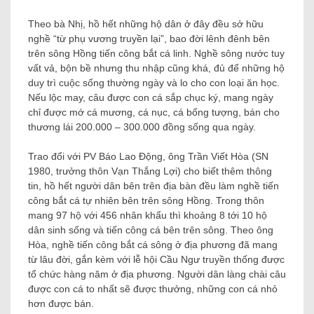
Theo bà Nhị, hồ hết những hộ dân ở đây đều sở hữu
nghề “từ phụ vương truyền lại”, bao đời lênh đênh bên
trên sông Hồng tiến công bắt cá linh. Nghề sông nước tuy
vất vả, bộn bề nhưng thu nhập cũng khá, đủ để những hộ
duy trì cuộc sống thường ngày và lo cho con loại ăn học.
Nếu lộc may, câu được con cá sắp chục ký, mang ngày
chỉ được mớ cá mương, cá nục, cá bống tượng, bán cho
thương lái 200.000 – 300.000 đồng sống qua ngày.
Trao đổi với PV Báo Lao Động, ông Trần Viết Hòa (SN
1980, trưởng thôn Vạn Thắng Lợi) cho biết thêm thông
tin, hồ hết người dân bên trên địa bàn đều làm nghề tiến
công bắt cá tự nhiên bên trên sông Hồng. Trong thôn
mang 97 hộ với 456 nhân khẩu thì khoảng 8 tới 10 hộ
dân sinh sống và tiến công cá bên trên sông. Theo ông
Hòa, nghề tiến công bắt cá sông ở địa phương đã mang
từ lâu đời, gắn kèm với lễ hội Cầu Ngư truyền thống được
tổ chức hàng năm ở địa phương. Người dân làng chài câu
được con cá to nhất sẽ được thưởng, những con cá nhỏ
hơn được bán.