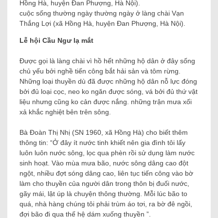
cuộc sống thường ngày thường ngày ở làng chài Vạn
Thắng Lợi (xã Hồng Hà, huyện Đan Phượng, Hà Nội).
Lễ hội Cầu Ngư lạ mắt
Được gọi là làng chài vì hồ hết những hộ dân ở đây sống
chủ yếu bởi nghề tiến công bắt hải sản và tôm rừng.
Những loại thuyền dù đã được những hộ dân nỗ lực đóng
bởi đủ loại cọc, neo ko ngăn được sóng, vá bởi đủ thứ vật
liệu nhưng cũng ko cản được nắng. những trận mưa xối
xả khắc nghiệt bên trên sông.
Bà Đoàn Thị Nhị (SN 1960, xã Hồng Hà) cho biết thêm
thông tin: “Ở đây ít nước tinh khiết nên gia đình tôi lấy
luôn luôn nước sông, lọc qua phèn rồi sử dụng làm nước
sinh hoạt. Vào mùa mưa bão, nước sông dâng cao đột
ngột, nhiều đợt sóng dâng cao, liên tục tiến công vào bờ
làm cho thuyền của người dân trong thôn bị đuối nước,
gãy mái, lật úp là chuyện thông thường. Mỗi lúc bão to
quá, nhà hàng chúng tôi phải trùm áo tơi, ra bờ đê ngồi,
đợi bão đi qua thế hệ dám xuống thuyền ”.