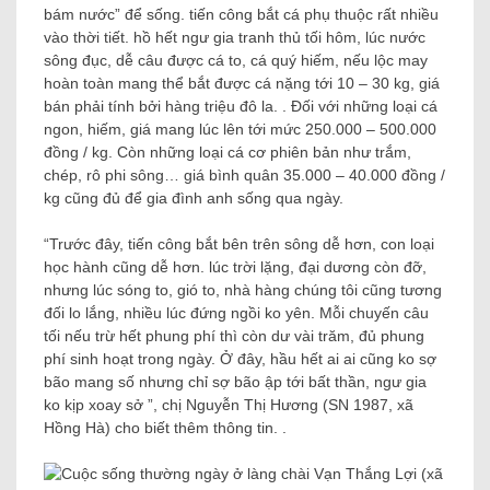
bám nước” để sống. tiến công bắt cá phụ thuộc rất nhiều
vào thời tiết. hồ hết ngư gia tranh thủ tối hôm, lúc nước
sông đục, dễ câu được cá to, cá quý hiếm, nếu lộc may
hoàn toàn mang thể bắt được cá nặng tới 10 – 30 kg, giá
bán phải tính bởi hàng triệu đô la. . Đối với những loại cá
ngon, hiếm, giá mang lúc lên tới mức 250.000 – 500.000
đồng / kg. Còn những loại cá cơ phiên bản như trắm,
chép, rô phi sông… giá bình quân 35.000 – 40.000 đồng /
kg cũng đủ để gia đình anh sống qua ngày.
“Trước đây, tiến công bắt bên trên sông dễ hơn, con loại
học hành cũng dễ hơn. lúc trời lặng, đại dương còn đỡ,
nhưng lúc sóng to, gió to, nhà hàng chúng tôi cũng tương
đối lo lắng, nhiều lúc đứng ngồi ko yên. Mỗi chuyến câu
tối nếu trừ hết phung phí thì còn dư vài trăm, đủ phung
phí sinh hoạt trong ngày. Ở đây, hầu hết ai ai cũng ko sợ
bão mang số nhưng chỉ sợ bão ập tới bất thần, ngư gia
ko kịp xoay sở ”, chị Nguyễn Thị Hương (SN 1987, xã
Hồng Hà) cho biết thêm thông tin. .