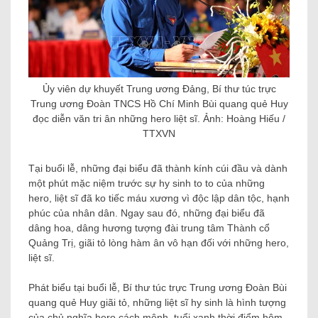
Ủy viên dự khuyết Trung ương Đảng, Bí thư túc trực
Trung ương Đoàn TNCS Hồ Chí Minh Bùi quang quẻ Huy
đọc diễn văn tri ân những hero liệt sĩ. Ảnh: Hoàng Hiếu /
TTXVN
Tại buổi lễ, những đại biểu đã thành kính cúi đầu và dành
một phút mặc niệm trước sự hy sinh to to của những
hero, liệt sĩ đã ko tiếc máu xương vì độc lập dân tộc, hạnh
phúc của nhân dân. Ngay sau đó, những đại biểu đã
dâng hoa, dâng hương tượng đài trung tâm Thành cổ
Quảng Trị, giãi tỏ lòng hàm ân vô hạn đối với những hero,
liệt sĩ.
Phát biểu tại buổi lễ, Bí thư túc trực Trung ương Đoàn Bùi
quang quẻ Huy giãi tỏ, những liệt sĩ hy sinh là hình tượng
của chủ nghĩa hero cách mệnh. tuổi xanh thời điểm hôm