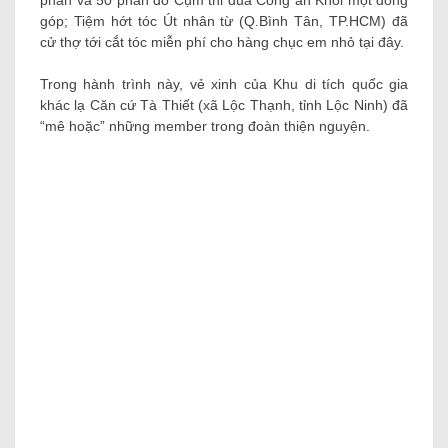
góp; Tiệm hớt tóc Út nhân từ (Q.Bình Tân, TP.HCM) đã
cử thợ tới cắt tóc miễn phí cho hàng chục em nhỏ tại đây.
Trong hành trình này, vẻ xinh của Khu di tích quốc gia
khác lạ Căn cứ Tà Thiết (xã Lộc Thạnh, tỉnh Lộc Ninh) đã
“mê hoặc” những member trong đoàn thiện nguyện.
Buổi giao lưu, tặng vàng
cho cán bộ, đội viên Đồn
Biên phòng cửa khẩu Lộc
Thịnh sẽ mãi là kỷ niệm
khó quên đối với đoàn