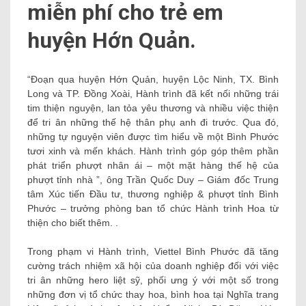
miễn phí cho trẻ em
huyện Hớn Quản.
“Đoạn qua huyện Hớn Quản, huyện Lộc Ninh, TX. Bình
Long và TP. Đồng Xoài, Hành trình đã kết nối những trái
tim thiện nguyện, lan tỏa yêu thương và nhiều việc thiện
để tri ân những thế hệ thân phụ anh đi trước. Qua đó,
những tự nguyện viên được tìm hiểu về một Bình Phước
tươi xinh và mến khách. Hành trình góp góp thêm phần
phát triển phượt nhân ái – một mặt hàng thế hệ của
phượt tỉnh nhà ”, ông Trần Quốc Duy – Giám đốc Trung
tâm Xúc tiến Đầu tư, thương nghiệp & phượt tỉnh Bình
Phước – trưởng phòng ban tổ chức Hành trình Hoa từ
thiện cho biết thêm. .
Trong phạm vi Hành trình, Viettel Bình Phước đã tăng
cường trách nhiệm xã hội của doanh nghiệp đối với việc
tri ân những hero liệt sỹ, phối ưng ý với một số trong
những đơn vị tổ chức thay hoa, bình hoa tại Nghĩa trang