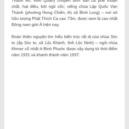
Cửa khẩu Quốc tế Hoa Lư
(Lộc Ninh) – điểm check
in thú vị của những tự
nguyện viên tham dự
Hành trình hoa từ thiện
Đây là ngôi chùa của Phật giáo nam giới tông nên hồ hết
những tượng thờ đều là tượng Thích Ca. Hàng năm, 10 lễ
hội to của người Khmer ở ​​Bình Phước đều ra mắt tại
chùa, lôi cuốn đông đảo phật tử địa phương tới chiêm bái
và sinh hoạt tín ngưỡng. Trong thời kỳ kháng chiến, nơi
đây từng là nơi nuôi giấu những đội viên cách mệnh.
Trong dịp này, Cửa khẩu Quốc tế Hoa Lư (Lộc Ninh) đã
biến đổi thành điểm check in thú vị; Thông qua đó, đoàn
tự nguyện được nghe reviews về sự ra đời và hoàn thành