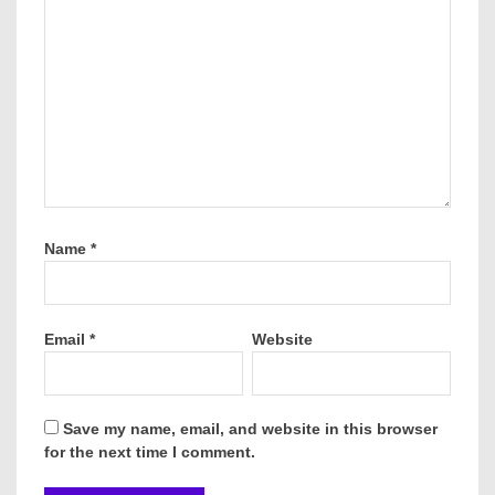
Tin mới
Coeur Mining hụt kỳ vọng lợi nhuận, cổ phiếu chịu áp lực
sau báo cáo quý 2
Điều gì sẽ quyết định xu hướng giá vàng thời gian tới?
Cổ phiếu châu Á tăng khi giá dầu hạ nhiệt
CXMT IPO 8,6 tỷ USD: Ngân hàng Trung Quốc thu hơn 41
triệu USD phí tư vấn
Hóa chất Đức Giang lên lộ trình khắc phục tình trạng chứng
khoán bị cảnh báo
Tin mới