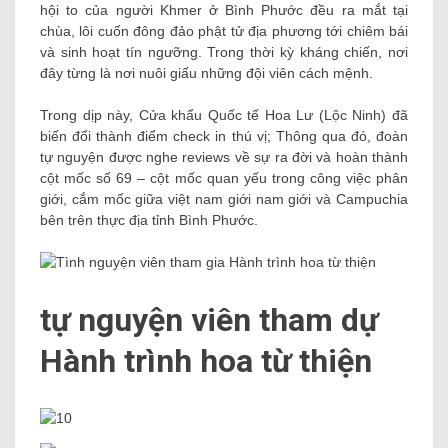
Jolie khoe hình xăm vòng
sử dụng vận chuyển cao
một nóng bỏng – Kênh 14
RELATED POSTS
Thúy Diễm – Lương Thế Thành: Hơn 6 năm xây tổ
ấm, sóng gió đều ngừng lại sau cánh cửa
October 4, 2022