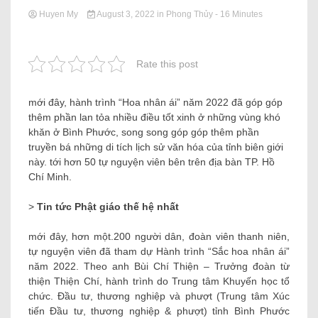
Huyen My
August 3, 2022
in
Phong Thủy
- 16 Minutes
Rate this post
mới đây, hành trình “Hoa nhân ái” năm 2022 đã góp góp
thêm phần lan tỏa nhiều điều tốt xinh ở những vùng khó
khăn ở Bình Phước, song song góp góp thêm phần
truyền bá những di tích lịch sử văn hóa của tỉnh biên giới
này. tới hơn 50 tự nguyện viên bên trên địa bàn TP. Hồ
Chí Minh.
>
Tin tức Phật giáo thế hệ nhất
mới đây, hơn một.200 người dân, đoàn viên thanh niên,
tự nguyện viên đã tham dự Hành trình “Sắc hoa nhân ái”
năm 2022. Theo anh Bùi Chí Thiện – Trưởng đoàn từ
thiện Thiện Chí, hành trình do Trung tâm Khuyến học tổ
chức. Đầu tư, thương nghiệp và phượt (Trung tâm Xúc
tiến Đầu tư, thương nghiệp & phượt) tỉnh Bình Phước