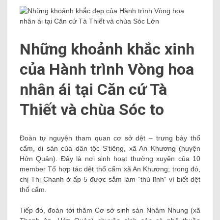
Hớn Quản). Đây là nơi sinh hoạt thường xuyên của 10
member Tổ hợp tác dệt thổ cẩm xã An Khương; trong đó,
chị Thị Chanh ở ấp 5 được sắm làm “thủ lĩnh” vì biết dệt
thổ cẩm.
Tiếp đó, đoàn tới thăm Cơ sở sinh sản Nhâm Nhung (xã
Thanh An, Hớn Quản) chuyên sinh sản cà phê thuần
chất, hạt điều, bột ngũ cốc; viếng chùa Lập Quốc Vạn
Thánh (phường Hưng Chiến, thị xã Bình Long) – nơi sở
hữu tượng Phật Thích Ca cao 73m, được xem là cao nhất
Đông nam giới Á hiện nay.
Đoàn thiện nguyện tìm hiểu kiến ​​trúc rất dị của chùa Sóc
to (ấp Sóc to, xã Lộc Khánh, tỉnh Lộc Ninh) – ngôi chùa
Khmer cổ nhất ở Bình Phước được xây dựng từ thời điểm
năm 1931 và khánh thành năm 1937.