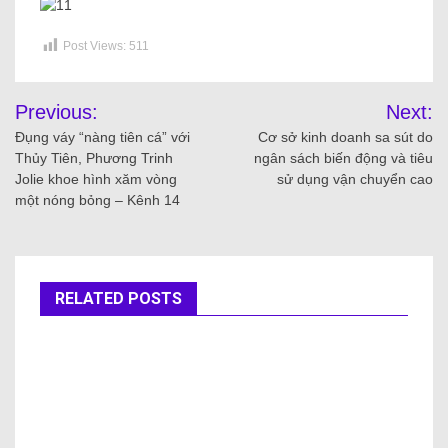
Cảng vụ kiểm soát ngặt nghèo công việc đảm
bảo tin cậy, ko để xảy ra tai nạn tàu thuyền bên
trên sông, hồ
October 4, 2022