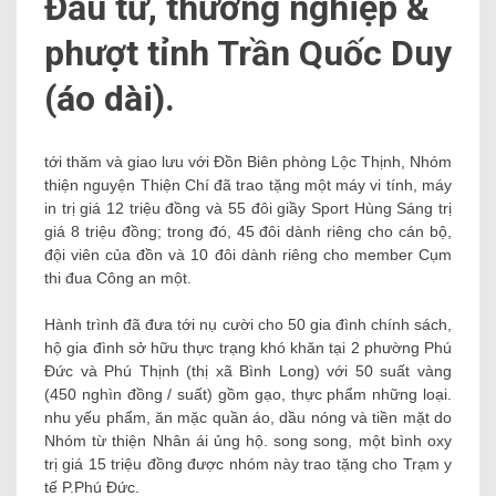
Đầu tư, thương nghiệp &
phượt tỉnh Trần Quốc Duy
(áo dài).
tới thăm và giao lưu với Đồn Biên phòng Lộc Thịnh, Nhóm
thiện nguyện Thiện Chí đã trao tặng một máy vi tính, máy
in trị giá 12 triệu đồng và 55 đôi giầy Sport Hùng Sáng trị
giá 8 triệu đồng; trong đó, 45 đôi dành riêng cho cán bộ,
đội viên của đồn và 10 đôi dành riêng cho member Cụm
thi đua Công an một.
Hành trình đã đưa tới nụ cười cho 50 gia đình chính sách,
hộ gia đình sở hữu thực trạng khó khăn tại 2 phường Phú
Đức và Phú Thịnh (thị xã Bình Long) với 50 suất vàng
(450 nghìn đồng / suất) gồm gạo, thực phẩm những loại.
nhu yếu phẩm, ăn mặc quần áo, dầu nóng và tiền mặt do
Nhóm từ thiện Nhân ái ủng hộ. song song, một bình oxy
trị giá 15 triệu đồng được nhóm này trao tặng cho Trạm y
tế P.Phú Đức.