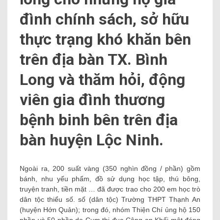
đình chính sách, sở hữu
thực trạng khó khăn bên
trên địa bàn TX. Bình
Long và thăm hỏi, động
viên gia đình thương
bệnh binh bên trên địa
bàn huyện Lộc Ninh.
Ngoài ra, 200 suất vàng (350 nghìn đồng / phần) gồm
bánh, nhu yếu phẩm, đồ sử dụng học tập, thú bông,
truyện tranh, tiền mặt … đã được trao cho 200 em học trò
dân tộc thiểu số. số (dân tộc) Trường THPT Thạnh An
(huyện Hớn Quản); trong đó, nhóm Thiện Chí ủng hộ 150
phần và 50 phần do Cụm thi đua Công an Khối một đóng