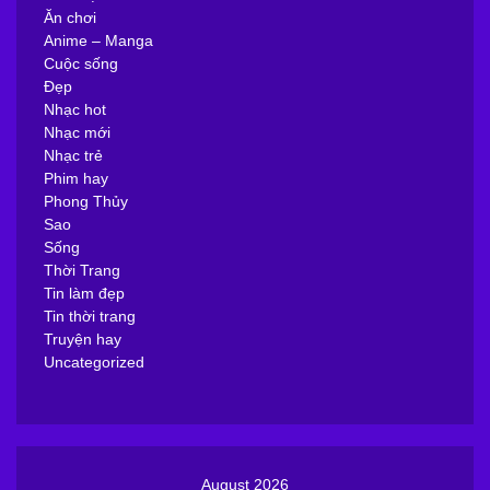
« Jul
Proudly powered by WordPress
|
Theme: WalkerPress by
WalkerWP
.