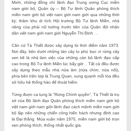
Từng được ca tụng là “Rừng Chính quyền”, Tà Thiết là trụ
sở của Bộ lãnh đạo Quân phóng thích miền nam giới bộ
việt nam giới nam giới lãnh đạo cách mệnh miền nam giới
bộ lập nên những chiến công hiển hách nhưng đỉnh cao
là Đại thắng. Mùa xuân năm 1975, miền nam giới bộ trọn
vẹn phóng thích, thống nhất quốc gia.
Những khoảnh khắc xinh
của Hành trình Vòng hoa
nhân ái tại Căn cứ Tà
Thiết và chùa Sóc to
Đoàn tự nguyện tham quan cơ sở dệt – trưng bày thổ
cẩm, di sản của dân tộc S’tiêng, xã An Khương (huyện