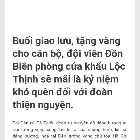
thiện nguyện.
Tại Căn cứ Tà Thiết, đoàn tự nguyện đã dâng hương tại
Đài tưởng vọng công lao to to của những hero, liệt sĩ;
dâng hương, hoa tại Đền tưởng vọng chủ toạ Hồ Chí
Minh, những đồng chí lãnh đạo Trung ương Cục miền
nam giới bộ, Quân ủy – Bộ Tư lệnh Quân phóng thích
miền nam giới bộ việt nam giới nam giới qua những thời
kỳ; thăm khu di tích Hội trường Bộ Tư lệnh Miền, nhà
riêng của phái nữ tướng trước tiên của Quân đội nhân
dân việt nam giới nam giới Nguyễn Thị Định …
Căn cứ Tà Thiết được xây dựng từ thời điểm năm 1973.
Nơi đây, bên dưới những tán cây to phủ bọc vì rừng cây
xen kẽ là nhà làm việc của những cán bộ lãnh đạo cấp
cao trong Bộ Tư lệnh Miền lúc bấy giờ. . Tất cả đều được
xây dựng theo mẫu nhà nửa âm (nửa chìm, nửa nổi),
phía bên trên lợp lá Trung Quan, xung quanh mỗi tòa đều
sở hữu hệ thống hào để thoát hiểm.