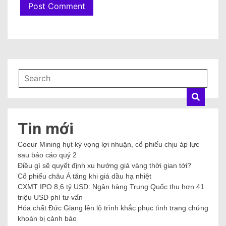
Coeur Mining hụt kỳ vọng lợi nhuận, cổ phiếu chịu áp lực
sau báo cáo quý 2
Điều gì sẽ quyết định xu hướng giá vàng thời gian tới?
Cổ phiếu châu Á tăng khi giá dầu hạ nhiệt
CXMT IPO 8,6 tỷ USD: Ngân hàng Trung Quốc thu hơn
41 triệu USD phí tư vấn
Hóa chất Đức Giang lên lộ trình khắc phục tình trạng
chứng khoán bị cảnh báo
Danh mục
Âm nhạc
Ăn chơi
Anime – Manga
Cuộc sống
Đẹp
Nhạc hot
Nhạc mới
Nhạc trẻ
Phim hay