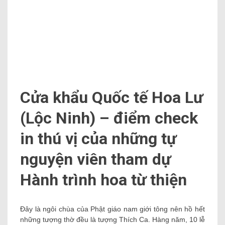
cột mốc số 69 – cột mốc quan yếu trong công việc phân
giới, cắm mốc giữa việt nam giới nam giới và Campuchia
bên trên thực địa tỉnh Bình Phước.
tự nguyện viên tham dự
Hành trình hoa từ thiện
Post Views:
511
Previous:
Next:
Đụng váy “nàng tiên cá” với
Cơ sở kinh doanh sa sút do
Thủy Tiên, Phương Trinh
ngân sách biến động và tiêu