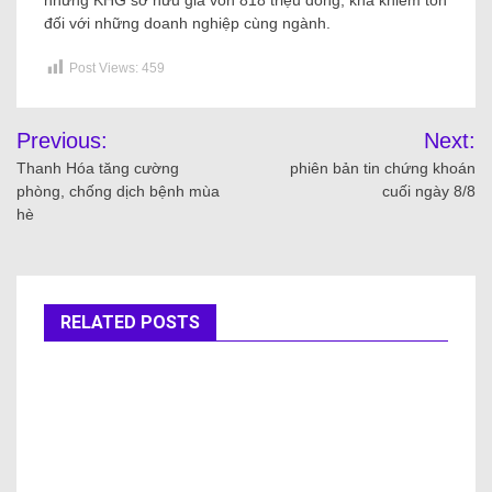
nhưng KHG sở hữu giá vốn 818 triệu đồng, khá khiêm tốn
đối với những doanh nghiệp cùng ngành.
Post Views:
459
Previous:
Next:
Thanh Hóa tăng cường
phiên bản tin chứng khoán
phòng, chống dịch bệnh mùa
cuối ngày 8/8
hè
RELATED POSTS