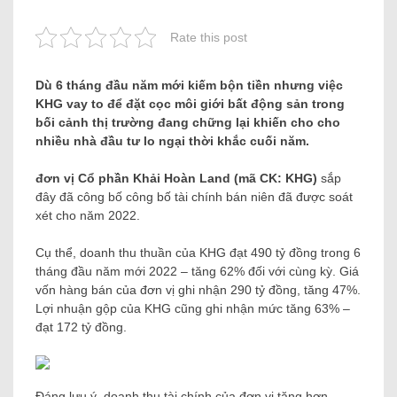
Rate this post
Dù 6 tháng đầu năm mới kiếm bộn tiền nhưng việc
KHG vay to để đặt cọc môi giới bất động sản trong
bối cảnh thị trường đang chững lại khiến cho cho
nhiều nhà đầu tư lo ngại thời khắc cuối năm.
đơn vị Cổ phần Khải Hoàn Land (mã CK: KHG)
sắp
đây đã công bố công bố tài chính bán niên đã được soát
xét cho năm 2022.
Cụ thể, doanh thu thuần của KHG đạt 490 tỷ đồng trong 6
tháng đầu năm mới 2022 – tăng 62% đối với cùng kỳ. Giá
vốn hàng bán của đơn vị ghi nhận 290 tỷ đồng, tăng 47%.
Lợi nhuận gộp của KHG cũng ghi nhận mức tăng 63% –
đạt 172 tỷ đồng.
Đáng lưu ý, doanh thu tài chính của đơn vị tăng hơn