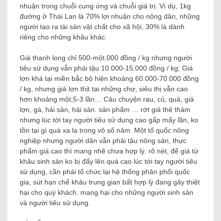
nhuận trong chuỗi cung ứng và chuỗi giá trị. Ví dụ, 1kg
đường ở Thái Lan là 70% lợi nhuận cho nông dân, những
người tạo ra tài sản vật chất cho xã hội, 30% là dành
riêng cho những khâu khác.
Giá thanh long chỉ 500-một.000 đồng / kg nhưng người
tiêu sử dụng vẫn phải tậu 10.000-15.000 đồng / kg; Giá
lợn khá tại miền bắc bộ hiện khoảng 60.000-70.000 đồng
/ kg, nhưng giá lợn thịt tại những chợ, siêu thị vẫn cao
hơn khoảng một,5-3 lần… Câu chuyện rau, củ, quả, giá
lợn, gà, hải sản, hải sản. sản phẩm … rớt giá thê thảm
nhưng lúc tới tay người tiêu sử dụng cao gấp mấy lần, ko
tồn tại gì quá xa lạ trong vô số năm. Một tổ quốc nông
nghiệp nhưng người dân vẫn phải tậu nông sản, thực
phẩm giá cao thì mang nhẽ chưa hợp lý. rõ nét, để giá từ
khâu sinh sản ko bị đẩy lên quá cao lúc tới tay người tiêu
sử dụng, cần phải tổ chức lại hệ thống phân phối quốc
gia, sút hạn chế khâu trung gian bất hợp lý đang gây thiệt
hại cho quý khách. mang hại cho những người sinh sản
và người tiêu sử dụng.