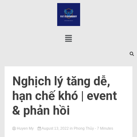
Nghịch lý tăng dễ,
hạn chế khó | event
& phản hồi
Huyen My
August 13, 2022
in
Phong Thủy
- 7 Minutes