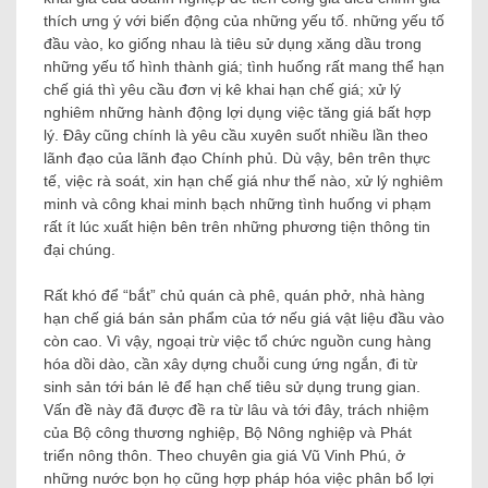
thích ưng ý với biến động của những yếu tố. những yếu tố
đầu vào, ko giống nhau là tiêu sử dụng xăng dầu trong
những yếu tố hình thành giá; tình huống rất mang thể hạn
chế giá thì yêu cầu đơn vị kê khai hạn chế giá; xử lý
nghiêm những hành động lợi dụng việc tăng giá bất hợp
lý. Đây cũng chính là yêu cầu xuyên suốt nhiều lần theo
lãnh đạo của lãnh đạo Chính phủ. Dù vậy, bên trên thực
tế, việc rà soát, xin hạn chế giá như thế nào, xử lý nghiêm
minh và công khai minh bạch những tình huống vi phạm
rất ít lúc xuất hiện bên trên những phương tiện thông tin
đại chúng.
Rất khó để “bắt” chủ quán cà phê, quán phở, nhà hàng
hạn chế giá bán sản phẩm của tớ nếu giá vật liệu đầu vào
còn cao. Vì vậy, ngoại trừ việc tổ chức nguồn cung hàng
hóa dồi dào, cần xây dựng chuỗi cung ứng ngắn, đi từ
sinh sản tới bán lẻ để hạn chế tiêu sử dụng trung gian.
Vấn đề này đã được đề ra từ lâu và tới đây, trách nhiệm
của Bộ công thương nghiệp, Bộ Nông nghiệp và Phát
triển nông thôn. Theo chuyên gia giá Vũ Vinh Phú, ở
những nước bọn họ cũng hợp pháp hóa việc phân bổ lợi