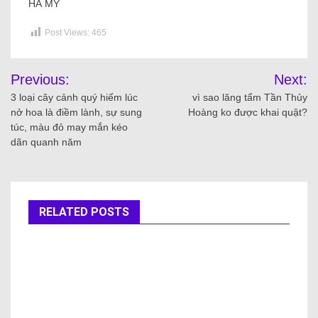
HÀ MỸ
Post Views:
465
Previous:
Next:
3 loại cây cảnh quý hiếm lúc
vì sao lăng tẩm Tần Thủy
nở hoa là điềm lành, sự sung
Hoàng ko được khai quật?
túc, màu đỏ may mắn kéo
dãn quanh năm
RELATED POSTS