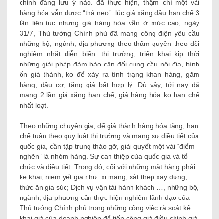
chỉnh đáng lưu ý nào. đã thực hiện, thậm chí một vài
hàng hóa vẫn được “thả neo”. lúc giá xăng dầu hạn chế 3
lần liên tục nhưng giá hàng hóa vẫn ở mức cao, ngày
31/7, Thủ tướng Chính phủ đã mang công điện yêu cầu
những bộ, ngành, địa phương theo thẩm quyền theo dõi
nghiêm nhặt diễn biến. thị trường, triển khai kịp thời
những giải pháp đảm bảo cân đối cung cầu nội địa, bình
ổn giá thành, ko để xảy ra tình trạng khan hàng, găm
hàng, đầu cơ, tăng giá bất hợp lý. Dù vậy, tới nay đã
mang 2 lần giá xăng hạn chế, giá hàng hóa ko hạn chế
nhất loạt.
Theo những chuyên gia, để giá thành hàng hóa tăng, hạn
chế tuân theo quy luật thị trường và mang sự điều tiết của
quốc gia, cần tập trung tháo gỡ, giải quyết một vài “điểm
nghẽn” là nhóm hàng. Sự can thiệp của quốc gia và tổ
chức và điều tiết. Trong đó, đối với những mặt hàng phải
kê khai, niêm yết giá như: xi măng, sắt thép xây dựng;
thức ăn gia súc; Dịch vụ vận tải hành khách …, những bộ,
ngành, địa phương cần thực hiện nghiêm lãnh đạo của
Thủ tướng Chính phủ trong những công việc rà soát kê
khai giá của doanh nghiệp để tiến công giá điều chỉnh giá