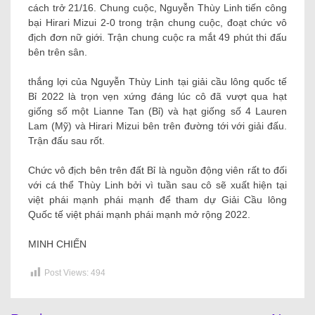
cách trở 21/16. Chung cuộc, Nguyễn Thùy Linh tiến công
bại Hirari Mizui 2-0 trong trận chung cuộc, đoạt chức vô
địch đơn nữ giới. Trận chung cuộc ra mắt 49 phút thi đấu
bên trên sân.
thắng lợi của Nguyễn Thùy Linh tại giải cầu lông quốc tế
Bỉ 2022 là trọn vẹn xứng đáng lúc cô đã vượt qua hạt
giống số một Lianne Tan (Bỉ) và hạt giống số 4 Lauren
Lam (Mỹ) và Hirari Mizui bên trên đường tới với giải đấu.
Trận đấu sau rốt.
Chức vô địch bên trên đất Bỉ là nguồn động viên rất to đối
với cá thể Thùy Linh bởi vì tuần sau cô sẽ xuất hiện tại
việt phái mạnh phái mạnh để tham dự Giải Cầu lông
Quốc tế việt phái mạnh phái mạnh mở rộng 2022.
MINH CHIẾN
Post Views:
494