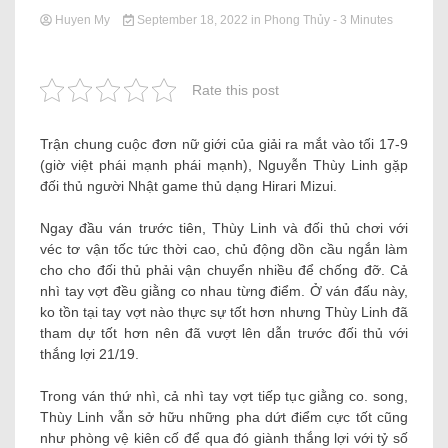
Huyen My
September 18, 2022
in
Phong Thủy
- 3 Minutes
Rate this post
Trận chung cuộc đơn nữ giới của giải ra mắt vào tối 17-9
(giờ việt phái mạnh phái mạnh), Nguyễn Thùy Linh gặp
đối thủ người Nhật game thủ dạng Hirari Mizui.
Ngay đầu ván trước tiên, Thùy Linh và đối thủ chơi với
véc tơ vận tốc tức thời cao, chủ động dồn cầu ngắn làm
cho cho đối thủ phải vận chuyển nhiều để chống đỡ. Cả
nhì tay vợt đều giằng co nhau từng điểm. Ở ván đấu này,
ko tồn tại tay vợt nào thực sự tốt hơn nhưng Thùy Linh đã
tham dự tốt hơn nên đã vượt lên dẫn trước đối thủ với
thắng lợi 21/19.
Trong ván thứ nhì, cả nhì tay vợt tiếp tục giằng co. song,
Thùy Linh vẫn sở hữu những pha dứt điểm cực tốt cũng
như phòng vệ kiên cố để qua đó giành thắng lợi với tỷ số