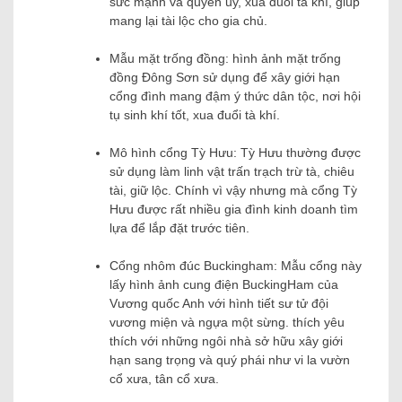
sức mạnh và quyền uy, xua đuổi tà khí, giúp
mang lại tài lộc cho gia chủ.
Mẫu mặt trống đồng: hình ảnh mặt trống
đồng Đông Sơn sử dụng để xây giới hạn
cổng đình mang đậm ý thức dân tộc, nơi hội
tụ sinh khí tốt, xua đuổi tà khí.
Mô hình cổng Tỳ Hưu: Tỳ Hưu thường được
sử dụng làm linh vật trấn trạch trừ tà, chiêu
tài, giữ lộc. Chính vì vậy nhưng mà cổng Tỳ
Hưu được rất nhiều gia đình kinh doanh tìm
lựa để lắp đặt trước tiên.
Cổng nhôm đúc Buckingham: Mẫu cổng này
lấy hình ảnh cung điện BuckingHam của
Vương quốc Anh với hình tiết sư tử đội
vương miện và ngựa một sừng. thích yêu
thích với những ngôi nhà sở hữu xây giới
hạn sang trọng và quý phái như vi la vườn
cổ xưa, tân cổ xưa.