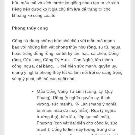
hữu mẫu mã và kích thước ko giống nhau tạo ra vẻ xinh
riêng nên được ko ít gia chủ tìm lựa để trang trí cho
khoảng ko sống của tôi.
Phong thủy cong
Cổng sử dụng những bức phù điêu với mẫu mã mạnh
bạo với những linh vật phong thủy như rồng, sư tử, ngựa
hoặc trống đồng rồng, sư tử, kỳ lân, hạc, cá chép, Cổng
rồng, Cửu long, Cổng Tỳ Hưu – Con Nghê, lân thành
công, ngựa, đại bàng, … thể hiện sức mạnh, quyền uy,
mang ý nghĩa phong thủy tốt và làm nổi trội sự sang trọng
và quý phái, bề thế của ngôi nhà:
Mẫu Cổng Vàng Tứ Linh (Long, Ly, Quy,
Phụng): Rồng (ý nghĩa quyền uy, thịnh
vượng, sức mạnh), Kỳ Lân (mang ý nghĩa
bình an, màu đỏ may mắn), Rùa (ý nghĩa
trường thọ), bền lâu, tiếp tục mãi mãi),
Phượng (con vật đại diện cho công lý, sức
mạnh). Cổng tứ linh này tượng trưng cho