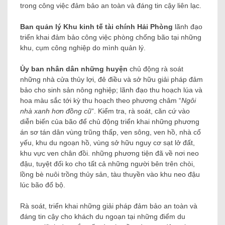
trong công việc đảm bảo an toàn và đáng tin cậy liên lạc.
Ban quản lý Khu kinh tế tài chính Hải Phòng
lãnh đạo
triển khai đảm bảo công việc phòng chống bão tại những
khu, cụm công nghiệp do mình quản lý.
Ủy ban nhân dân những huyện
chủ động rà soát
những nhà cửa thủy lợi, đê điều và sở hữu giải pháp đảm
bảo cho sinh sản nông nghiệp; lãnh đạo thu hoạch lúa và
hoa màu sắc tới kỳ thu hoạch theo phương châm “
Ngôi
nhà xanh hơn đồng cũ
“. Kiểm tra, rà soát, căn cứ vào
diễn biến của bão để chủ động triển khai những phương
án sơ tán dân vùng trũng thấp, ven sông, ven hồ, nhà cổ
yếu, khu du ngoạn hồ, vùng sở hữu nguy cơ sạt lở đất,
khu vực ven chân đồi. những phương tiện đã về nơi neo
đậu, tuyệt đối ko cho tất cả những người bên trên chòi,
lồng bè nuôi trồng thủy sản, tàu thuyền vào khu neo đậu
lúc bão đổ bộ.
Rà soát, triển khai những giải pháp đảm bảo an toàn và
đáng tin cậy cho khách du ngoạn tại những điểm du