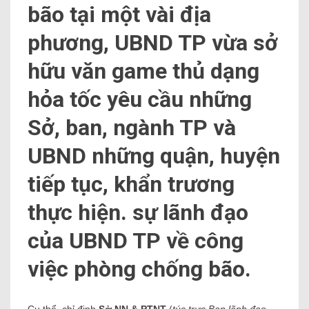
bão tại một vài địa
phương, UBND TP vừa sở
hữu văn game thủ dạng
hỏa tốc yêu cầu những
Sở, ban, ngành TP và
UBND những quận, huyện
tiếp tục, khẩn trương
thực hiện. sự lãnh đạo
của UBND TP về công
việc phòng chống bão.
Cụ thể, chỉ định
Sở NN & PTNT
(
túc trực Ban lãnh đạo