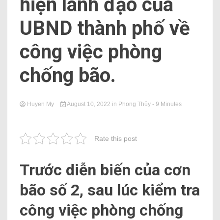
hiện lãnh đạo của
UBND thành phố về
công việc phòng
chống bão.
Huyen My
August 10, 2022
in
Phong Thủy
- 9 Minutes
Rate this post
Trước diễn biến của cơn
bão số 2, sau lúc kiểm tra
công việc phòng chống