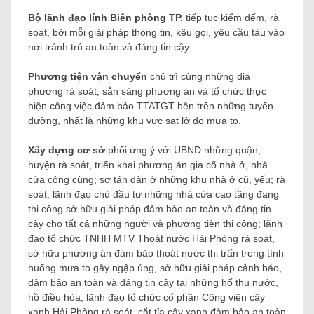
Bộ lãnh đạo lính Biên phòng TP.
tiếp tục kiểm đếm, rà
soát, bởi mỗi giải pháp thông tin, kêu gọi, yêu cầu tàu vào
nơi tránh trú an toàn và đáng tin cậy.
Phương tiện vận chuyển
chủ trì cùng những địa
phương rà soát, sẵn sàng phương án và tổ chức thực
hiện công việc đảm bảo TTATGT bên trên những tuyến
đường, nhất là những khu vực sạt lở do mưa to.
Xây dựng cơ sở
phối ưng ý với UBND những quận,
huyện rà soát, triển khai phương án gia cố nhà ở, nhà
cửa công cùng; sơ tán dân ở những khu nhà ở cũ, yếu; rà
soát, lãnh đạo chủ đầu tư những nhà cửa cao tầng đang
thi công sở hữu giải pháp đảm bảo an toàn và đáng tin
cậy cho tất cả những người và phương tiện thi công; lãnh
đạo tổ chức TNHH MTV Thoát nước Hải Phòng rà soát,
sở hữu phương án đảm bảo thoát nước thị trấn trong tình
huống mưa to gây ngập úng, sở hữu giải pháp cảnh báo,
đảm bảo an toàn và đáng tin cậy tại những hố thu nước,
hồ điều hòa; lãnh đạo tổ chức cổ phần Công viên cây
xanh Hải Phòng rà soát, cắt tỉa cây xanh đảm bảo an toàn