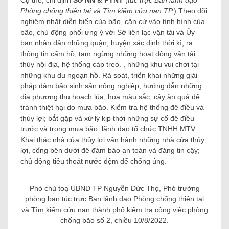
Phòng chống thiên tai và Tìm kiếm cứu nạn TP.
) Theo dõi
nghiêm nhặt diễn biến của bão, căn cứ vào tình hình của
bão, chủ động phối ưng ý với Sở liên lạc vận tải và Ủy
ban nhân dân những quận, huyện xác định thời kì, ra
thông tin cấm hồ, tạm ngừng những hoạt động vận tải
thủy nội địa, hệ thống cáp treo. , những khu vui chơi tại
những khu du ngoạn hồ. Rà soát, triển khai những giải
pháp đảm bảo sinh sản nông nghiệp; hướng dẫn những
địa phương thu hoạch lúa, hoa màu sắc, cây ăn quả để
tránh thiệt hại do mưa bão. Kiểm tra hệ thống đê điều và
thủy lợi; bắt gặp và xử lý kịp thời những sự cố đê điều
trước và trong mưa bão. lãnh đạo tổ chức TNHH MTV
Khai thác nhà cửa thủy lợi vận hành những nhà cửa thủy
lợi, cống bên dưới đê đảm bảo an toàn và đáng tin cậy;
chủ động tiêu thoát nước đệm để chống úng.
Phó chủ toạ UBND TP Nguyễn Đức Thọ, Phó trưởng
phòng ban túc trực Ban lãnh đạo Phòng chống thiên tai
và Tìm kiếm cứu nạn thành phố kiểm tra công việc phòng
chống bão số 2, chiều 10/8/2022.