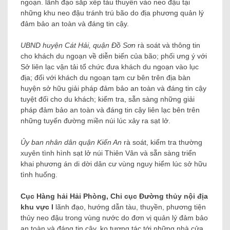
ngoạn. lãnh đạo sắp xếp tàu thuyền vào neo đậu tại
những khu neo đậu tránh trú bão do địa phương quản lý
đảm bảo an toàn và đáng tin cậy.
UBND huyện Cát Hải, quận Đồ Sơn
rà soát và thông tin
cho khách du ngoạn về diễn biến của bão; phối ưng ý với
Sở liên lạc vận tải tổ chức đưa khách du ngoạn vào lục
địa; đối với khách du ngoạn tạm cư bên trên địa bàn
huyện sở hữu giải pháp đảm bảo an toàn và đáng tin cậy
tuyệt đối cho du khách; kiểm tra, sẵn sàng những giải
pháp đảm bảo an toàn và đáng tin cậy liên lạc bên trên
những tuyến đường miền núi lúc xảy ra sạt lở.
Ủy ban nhân dân quận Kiến An
rà soát, kiểm tra thường
xuyên tình hình sạt lở núi Thiên Vân và sẵn sàng triển
khai phương án di dời dân cư vùng nguy hiểm lúc sở hữu
tình huống.
Cục Hàng hải Hải Phòng, Chi cục Đường thủy nội địa
khu vực I
lãnh đạo, hướng dẫn tàu, thuyền, phương tiện
thủy neo đậu trong vùng nước do đơn vị quản lý đảm bảo
an toàn và đáng tin cậy, ko tương tác tới những nhà cửa