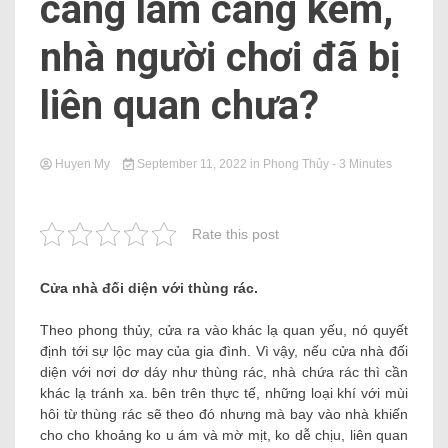
càng làm càng kém,
nhà người chơi đã bị
liên quan chưa?
Huyen My
September 11, 2022
in
Phong Thủy
- 3 Minutes
Rate this post
Cửa nhà đối diện với thùng rác.
Theo phong thủy, cửa ra vào khác lạ quan yếu, nó quyết
định tới sự lộc may của gia đình. Vì vậy, nếu cửa nhà đối
diện với nơi dơ dáy như thùng rác, nhà chứa rác thì cần
khác lạ tránh xa. bên trên thực tế, những loại khí với mùi
hôi từ thùng rác sẽ theo đó nhưng mà bay vào nhà khiến
cho cho khoảng ko u ám và mờ mịt, ko dễ chịu, liên quan