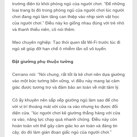
trường điện từ khỏi phòng ngủ của người chơi. “Để những
loại trang bị đó trong phòng ngủ của người chơi lúc người
chơi đang ngủ làm tăng can thiệp vào nhịp sinh vật học
của người chơi.” Điều này ko giống nhau đúng với trẻ nhỏ
và thanh thiếu niên, cô nói thêm.
Mẹo chuyên nghiệp: Tạo thói quen tắt Wi-Fi trước lúc đi
ngủ sẽ giúp đỡ hạn chế ô nhiễm tần số vô tuyến.
Đặt giường phụ thuộc tường
Cerrano nói: “Nói chung, rất tốt là kẻ chơi nên dựa giường
vào một bức tường bền vững, vì điều này mang lại cảm
giác được tương trợ và đảm bảo an toàn về mặt tâm lý.
Cô ấy khuyên nên sắp xếp giường ngủ làm sao để cho
với vị trí thoáng mát với cửa ra vào nhưng ko được đối
diện cửa. “lúc người chơi kê giường thẳng hàng với cửa
ra vào, năng lực chạy quá nhanh chóng. Điều này còn
hoàn toàn với thể gây cảm giác ko an toàn và đáng tin
cậy, do đó làm gián đoạn giấc ngủ của người chơi.”