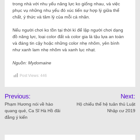
trong nhà với nhu yếu năng lực ko giống nhau, và việc
phục vụ những nhu yếu đó xúc tiến sự hợp lý giữa thể
chất, ý thức và tâm lý của mỗi cá nhân.
Nếu người chơi ko tồn tại thời kì để lập người chơi dạng
đồ năng lực, loại color đất và color gia là tậu lựa an toàn
và đáng tin cậy hoặc những color nhẹ nhõm, yên bình
như xanh lam nhẹ nhõm và xanh lục nhạt.
Nguồn: Mydomaine
Post Views:
446
Previous:
Next:
Phạm Hương nói về hào
Hộ chiếu thế hệ tuân thủ Luật
quang quẻ, Ca Sĩ Hà Hồ đãi
Nhập cư 2019
đằng ý kiến