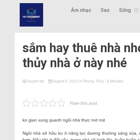
Âm nhạc
Sao
Sống
sắm hay thuê nhà nhớ
thủy nhà ở này nhé
Huyen My
August 4, 2022
in
Phong Thủy
- 6 Minutes
Rate this post
ko gian xung quanh ngôi nhà thực mờ mịt
Ngôi nhà sở hữu ko ít năng lực dương thường sáng sủa, 
hơn. Nếu khí ở đất yếu, trong nhà sẽ lạnh lẽo, buồn buồn