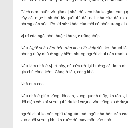
Cách đơn thuần và giản dị nhất để xem bầu ko gian xung
cây cối mọc hình thù kỳ quái thì đất đai, nhà cửa đều k
nhưng còn xúc tiến tới sức khỏe của mỗi cá nhân trong gia 
Vị trí của ngôi nhà thuộc khu vực trũng thấp.
Nếu
Ngôi nhà nằm bên trên khu đất thấp
Nếu ko tồn tại lố
phong thủy nhà ở nguy hiểm nhưng người chơi nên tránh x
Nếu làm nhà ở vị trí này, dù cửa trở lại hướng cát lành n
gia chủ càng kém. Càng ở lâu, càng khó.
Nhà quá cao
Nếu nhà ở giữa vùng đất cao, xung quanh thấp, ko tồn tại c
đối diện với khí vượng thì dù khí vượng vào cũng ko ở đượ
người chơi ko nên nghĩ rằng tìm một ngôi nhà bên trên cao
xua đuổi vượng khí, ko rước đỏ may mắn vào nhà.