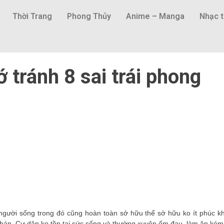
Thời Trang
Phong Thủy
Anime – Manga
Nhạc t
 tránh 8 sai trái phong
người sống trong đó cũng hoàn toàn sở hữu thể sở hữu ko ít phúc kh
 chán. Cư dân ko tồn tại sức sống và thường xuyên ốm đau, làm ăn kém