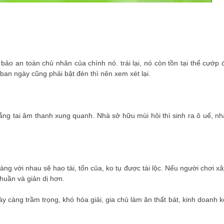
bảo an toàn chủ nhân của chính nó. trái lại, nó còn tồn tại thể cướp đ
an ngày cũng phải bật đèn thì nên xem xét lại.
ắng tai âm thanh xung quanh. Nhà sở hữu mùi hôi thì sinh ra ô uế, nh
g với nhau sẽ hao tài, tốn của, ko tụ được tài lộc. Nếu người chơi xâ
thuần và giản dị hơn.
ày càng trầm trọng, khó hóa giải, gia chủ làm ăn thất bát, kinh doanh k