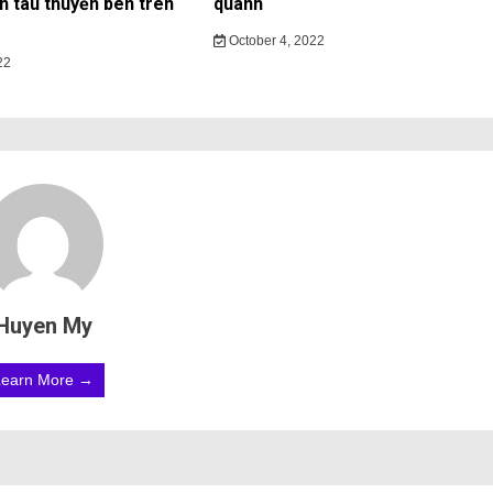
ạn tàu thuyền bên trên
quanh
October 4, 2022
22
Huyen My
Learn More →