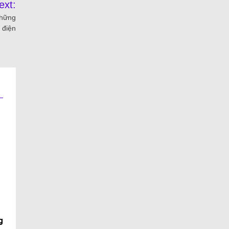
ext:
những
 điện
g