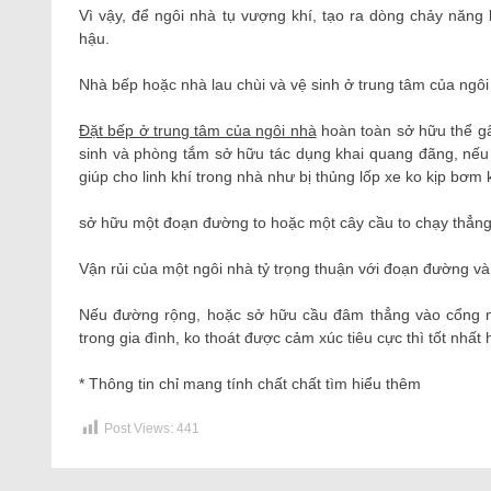
Vì vậy, để ngôi nhà tụ vượng khí, tạo ra dòng chảy năng 
hậu.
Nhà bếp hoặc nhà lau chùi và vệ sinh ở trung tâm của ngôi
Đặt bếp ở trung tâm của ngôi nhà
hoàn toàn sở hữu thể gây
sinh và phòng tắm sở hữu tác dụng khai quang đãng, nếu 
giúp cho linh khí trong nhà như bị thủng lốp xe ko kịp bơm 
sở hữu một đoạn đường to hoặc một cây cầu to chạy thẳng
Vận rủi của một ngôi nhà tỷ trọng thuận với đoạn đường và 
Nếu đường rộng, hoặc sở hữu cầu đâm thẳng vào cổng n
trong gia đình, ko thoát được cảm xúc tiêu cực thì tốt nhấ
* Thông tin chỉ mang tính chất chất tìm hiểu thêm
Post Views:
441