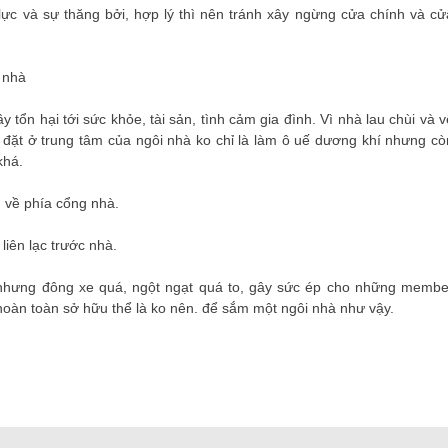
lực và sự thăng bởi, hợp lý thì nên tránh xây ngừng cửa chính và cử
 nhà
 tổn hại tới sức khỏe, tài sản, tình cảm gia đình. Vì nhà lau chùi và v
đặt ở trung tâm của ngôi nhà ko chỉ là làm ô uế dương khí nhưng cò
khá.
 về phía cổng nhà.
liên lạc trước nhà.
hưng đông xe quá, ngột ngạt quá to, gây sức ép cho những membe
t hoàn toàn sở hữu thể là ko nên. để sắm một ngôi nhà như vậy.