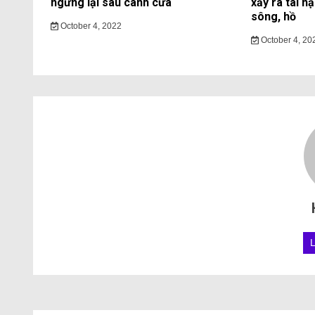
ngừng lại sau cánh cửa
xảy ra tai n
sông, hồ
October 4, 2022
October 4, 20