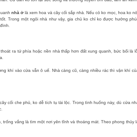
 quanh
nhà ở
là xem hoa và cây cối sắp nhà. Nếu cỏ ko mọc, hoa ko nở
o tốt. Trong một ngôi nhà như vậy, gia chủ ko chỉ ko được hưởng phú
đình.
i thoát ra tứ phía hoặc nền nhà thấp hơn đất xung quanh, bức bối là lỗ
a.
hưng khí vào cửa vẫn ô uế. Nhà càng cũ, càng nhiều rác thì vận khí củ
ây cối che phủ, ko dễ tích tụ tài lộc. Trong tình huống này, dù cửa nh
c.
, trống vắng là tìm một nơi yên tĩnh và thoáng mát. Theo phong thủy l