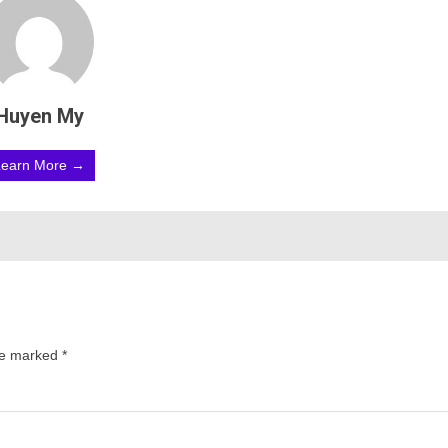
Huyen My
Learn More →
are marked
*