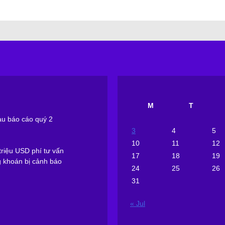
M
T
sau báo cáo quý 2
3
4
5
10
11
12
riệu USD phí tư vấn
17
18
19
g khoán bị cảnh báo
24
25
26
31
« Jul