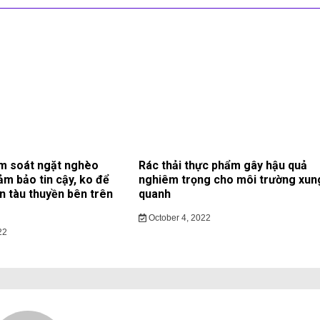
m soát ngặt nghèo
Rác thải thực phẩm gây hậu quả
ảm bảo tin cậy, ko để
nghiêm trọng cho môi trường xun
ạn tàu thuyền bên trên
quanh
October 4, 2022
22