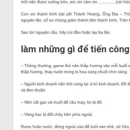
mỗi việc được vuông tròn, em xin cảm ơn ………… (xin hứa 
Con xin thành kính bái yết Thành Hoàng, Ông Địa – Th
nguyên lão, cố sư chứng giám thành tâm thành kính. Trân 
Sau lúc nguyện cầu, hãy cúi đầu hoặc lạy ba lần.
làm những gì để tiến công
– Thông thường, game thủ nên thắp hương vào mỗi buổi sáng
thắp hương, thay nước trong lọ hoa cúng chuối chín vàng.
– Người kinh doanh nên thờ cúng tại vị trí kinh doanh; Đồ l
và đơn thuần.
– Nên cất gạo và muối để cầu may, ko bị đổ.
– Vàng bạc bị đốt cháy bên phía ngoài.
Rượu hoặc nước, đứng ngoài cửa để tưới vào nhà, sở hữu t