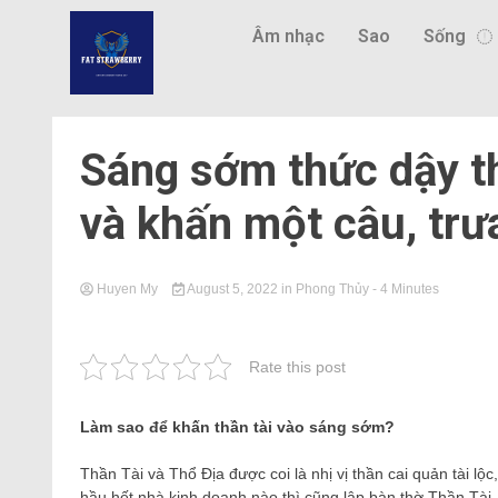
Âm nhạc
Sao
Sống
Sáng sớm thức dậy th
và khấn một câu, trư
Huyen My
August 5, 2022
in
Phong Thủy
- 4 Minutes
Rate this post
Làm sao để khấn thần tài vào sáng sớm?
Thần Tài và Thổ Địa được coi là nhị vị thần cai quản tài lộ
hầu hết nhà kinh doanh nào thì cũng lập bàn thờ Thần Tài.