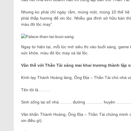
Nhưng ko phải chỉ ngày rằm, mùng một, mùng 10 thế hệ cầ
phải thắp hương để xin lộc. Nhiều gia đình sở hữu bàn th
màu đỏ lộc may”.
Ngay từ hiện tại, mỗi lúc mở siêu thị vào buổi sáng, ga
sức khỏe, màu đỏ lộc may và tài lộc.
Vân thề với Thần Tài sáng mai khai trương thành lập si
Kính lạy Thành Hoàng làng, Ông Địa – Thần Tài chủ nhà và
Tên tôi là………
Sinh sống tại số nhà …… .. đường ………… huyện ………… t
Văn khấn Thành Hoàng, Ông Địa – Thần Tài chứng minh
xin điều gì).