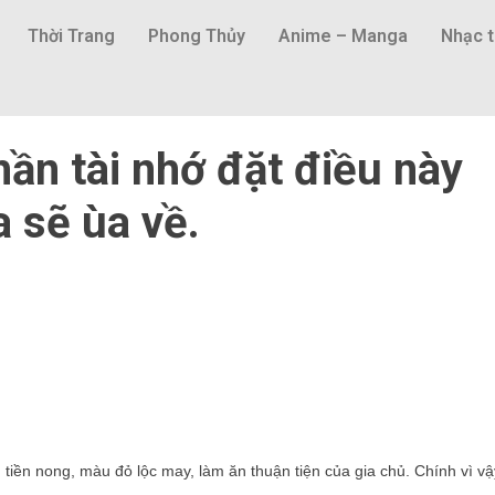
Thời Trang
Phong Thủy
Anime – Manga
Nhạc t
ần tài nhớ đặt điều này
a sẽ ùa về.
c, tiền nong, màu đỏ lộc may, làm ăn thuận tiện của gia chủ. Chính vì vậ