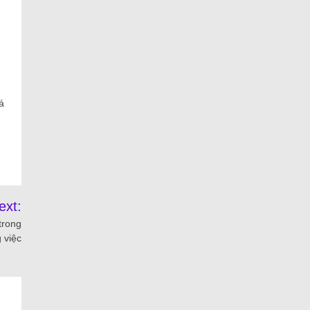
á
ext:
trong
 việc