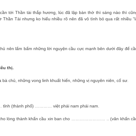
n tới Thần tài thắp hương, lúc đã lập bàn thờ thì sáng nào thì cũn
ờ Thần Tài nhưng ko hiểu nhiều rõ nên đã vô tình bỏ qua rất nhiều “l
me thủ nên lẩm bẩm những lời nguyện cầu cực mạnh bên dưới đây để cầ
êu thị.
 bà chủ, những vong linh khuất hiển, những vị nguyên niên, cố sư.
ỉnh (thành phố) ………… việt phái nam phái nam.
 cho lòng thành khẩn cầu xin ban cho …………………… .. (văn khấn cầ