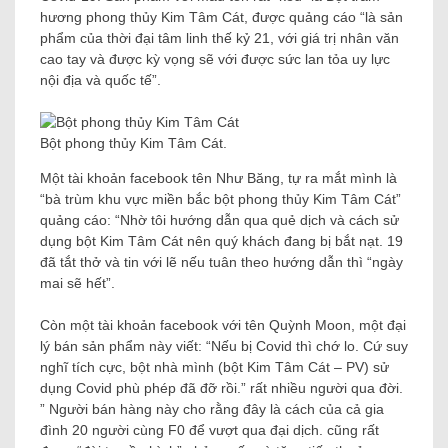
hương phong thủy Kim Tâm Cát, được quảng cáo “là sản
phẩm của thời đại tâm linh thế kỷ 21, với giá trị nhân văn
cao tay và được kỳ vọng sẽ với được sức lan tỏa uy lực
nội địa và quốc tế”.
Bột phong thủy Kim Tâm Cát.
Một tài khoản facebook tên Như Băng, tự ra mắt mình là
“bà trùm khu vực miền bắc bột phong thủy Kim Tâm Cát”
quảng cáo: “Nhờ tôi hướng dẫn qua quẻ dịch và cách sử
dụng bột Kim Tâm Cát nên quý khách đang bị bắt nạt. 19
đã tắt thở và tin với lẽ nếu tuân theo hướng dẫn thì “ngày
mai sẽ hết”.
Còn một tài khoản facebook với tên Quỳnh Moon, một đại
lý bán sản phẩm này viết: “Nếu bị Covid thì chớ lo. Cứ suy
nghĩ tích cực, bột nhà mình (bột Kim Tâm Cát – PV) sử
dụng Covid phù phép đã đỡ rồi.” rất nhiều người qua đời.
” Người bán hàng này cho rằng đây là cách của cả gia
đình 20 người cùng F0 để vượt qua đại dịch. cũng rất