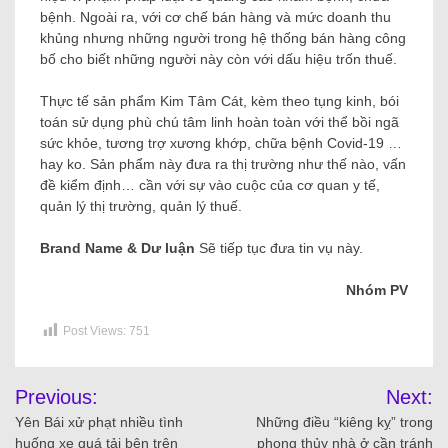
nghề nhưng sử dụng những phương pháp chữa bệnh lạ
chưa qua kiểm nghiệm hoặc ko được xác nhận với dấu
hiệu vi phạm pháp luật về quảng cáo khám bệnh, chữa
bệnh. Ngoài ra, với cơ chế bán hàng và mức doanh thu
khủng nhưng những người trong hệ thống bán hàng công
bố cho biết những người này còn với dấu hiệu trốn thuế.
Thực tế sản phẩm Kim Tâm Cát, kèm theo tụng kinh, bói
toán sử dụng phù chú tâm linh hoàn toàn với thể bồi ngã
sức khỏe, tương trợ xương khớp, chữa bệnh Covid-19 …
hay ko. Sản phẩm này đưa ra thị trường như thế nào, vấn
đề kiểm định… cần với sự vào cuộc của cơ quan y tế,
quản lý thị trường, quản lý thuế.
Brand Name & Dư luận
Sẽ tiếp tục đưa tin vụ này.
Nhóm PV
Post Views:
751