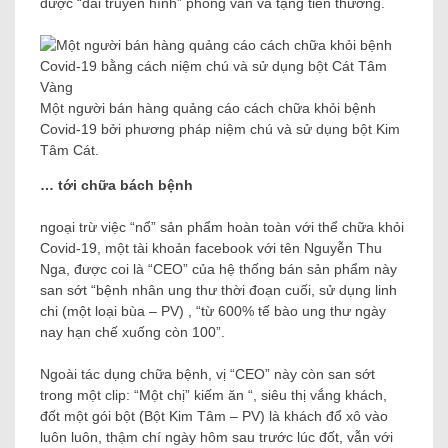
được “đài truyền hình” phỏng vấn và tặng tiến thưởng.
Một người bán hàng quảng cáo cách chữa khỏi bệnh
Covid-19 bởi phương pháp niệm chú và sử dụng bột Kim
Tâm Cát.
… tới chữa bách bệnh
ngoại trừ việc “nổ” sản phẩm hoàn toàn với thể chữa khỏi
Covid-19, một tài khoản facebook với tên Nguyễn Thu
Nga, được coi là “CEO” của hệ thống bán sản phẩm này
san sớt “bệnh nhân ung thư thời đoạn cuối, sử dụng linh
chi (một loại bùa – PV) , “từ 600% tế bào ung thư ngày
nay hạn chế xuống còn 100”.
Ngoài tác dụng chữa bệnh, vị “CEO” này còn san sớt
trong một clip: “Một chị” kiếm ăn “, siêu thị vắng khách,
đốt một gói bột (Bột Kim Tâm – PV) là khách đổ xô vào
luôn luôn, thậm chí ngày hôm sau trước lúc đốt, vẫn với