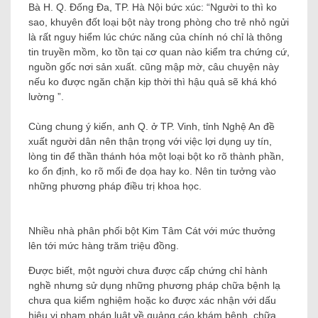
sự ra mắt
Bà H. Q. Đống Đa, TP. Hà Nội bức xúc: “Người to thì ko
sao, khuyên đốt loại bột này trong phòng cho trẻ nhỏ ngửi
là rất nguy hiểm lúc chức năng của chính nó chỉ là thông
tin truyền mồm, ko tồn tại cơ quan nào kiểm tra chứng cứ,
nguồn gốc nơi sản xuất. cũng mập mờ, câu chuyện này
nếu ko được ngăn chặn kịp thời thì hậu quả sẽ khá khó
lường ”.
Cùng chung ý kiến, anh Q. ở TP. Vinh, tỉnh Nghệ An đề
xuất người dân nên thận trọng với việc lợi dụng uy tín,
lòng tin để thần thánh hóa một loại bột ko rõ thành phần,
ko ổn định, ko rõ mối đe dọa hay ko. Nên tin tưởng vào
những phương pháp điều trị khoa học.
Nhiều nhà phân phối bột Kim Tâm Cát với mức thưởng
lên tới mức hàng trăm triệu đồng.
Được biết, một người chưa được cấp chứng chỉ hành