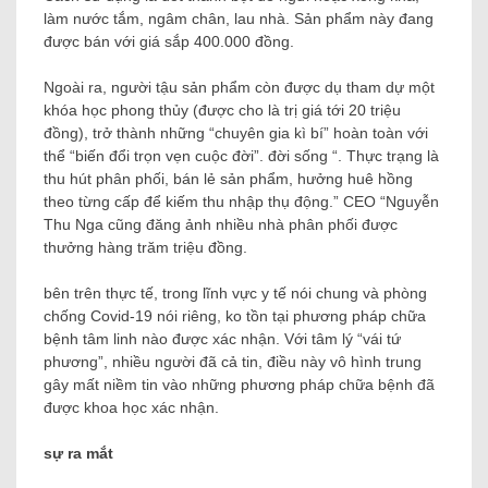
thường với 45 gói bột và một loại bùa gọi là “bùa thần”.
Cách sử dụng là đốt thành bột để ngửi hoặc xông khá,
làm nước tắm, ngâm chân, lau nhà. Sản phẩm này đang
được bán với giá sắp 400.000 đồng.
Ngoài ra, người tậu sản phẩm còn được dụ tham dự một
khóa học phong thủy (được cho là trị giá tới 20 triệu
đồng), trở thành những “chuyên gia kì bí” hoàn toàn với
thể “biến đổi trọn vẹn cuộc đời”. đời sống “. Thực trạng là
thu hút phân phối, bán lẻ sản phẩm, hưởng huê hồng
theo từng cấp để kiếm thu nhập thụ động.” CEO “Nguyễn
Thu Nga cũng đăng ảnh nhiều nhà phân phối được
thưởng hàng trăm triệu đồng.
bên trên thực tế, trong lĩnh vực y tế nói chung và phòng
chống Covid-19 nói riêng, ko tồn tại phương pháp chữa
bệnh tâm linh nào được xác nhận. Với tâm lý “vái tứ
phương”, nhiều người đã cả tin, điều này vô hình trung
gây mất niềm tin vào những phương pháp chữa bệnh đã
được khoa học xác nhận.