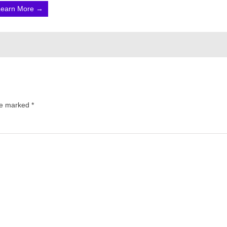
Learn More →
are marked
*