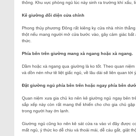
thông. Khu vực phòng ngủ lúc này sinh ra trường khí xấu, li
Kê giường đối diện cửa chính
Phong thủy phương Đông rất kiêng kỵ cửa nhà nhìn thẳng 
thột nếu mang người mở cửa bước vào, gây cảm giác bất an
thức.
Phía bên trên giường mang xà ngang hoặc xà ngang.
Dầm hoặc xà ngang qua giường là ko tốt. Theo quan niệm 
và dồn nén như tê liệt giấc ngủ, về lâu dài sẽ liên quan tớ
Đặt giường ngủ phía bên trên hoặc ngay phía bên dướ
Quan niệm xưa gia chủ ko nên kê giường ngủ ngay bên tr
sắp xếp này còn rất mang thể khiến cho cho gia chủ gặp
trong người hay ớn lạnh.
Giường ngủ cũng ko nên kê sát cửa ra vào vì đây được coi 
mất ngủ, ý thức ko dễ chịu và thoải mái, dễ cáu gắt, giật th