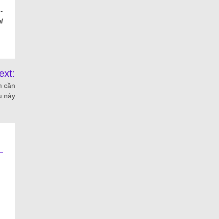
-
l
ext:
n cần
u này