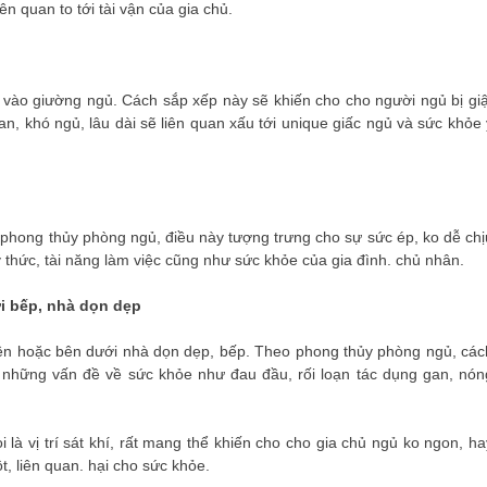
ên quan to tới tài vận của gia chủ.
vào giường ngủ. Cách sắp xếp này sẽ khiến cho cho người ngủ bị giậ
, khó ngủ, lâu dài sẽ liên quan xấu tới unique giấc ngủ và sức khỏe 
phong thủy phòng ngủ, điều này tượng trưng cho sự sức ép, ko dễ chị
i ý thức, tài năng làm việc cũng như sức khỏe của gia đình. chủ nhân.
i bếp, nhà dọn dẹp
ên hoặc bên dưới nhà dọn dẹp, bếp. Theo phong thủy phòng ngủ, các
 những vấn đề về sức khỏe như đau đầu, rối loạn tác dụng gan, nón
là vị trí sát khí, rất mang thể khiến cho cho gia chủ ngủ ko ngon, ha
ột, liên quan. hại cho sức khỏe.