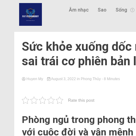
Âm nhạc
Sao
Sống
Sức khỏe xuống dốc 
sai trái cơ phiên bản
Huyen My
August 3, 2022
in
Phong Thủy
- 8 Minutes
Rate this post
Phòng ngủ trong phong th
với cuộc đời và vận mệnh 