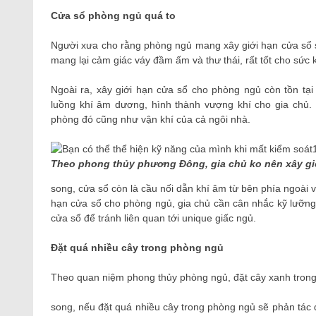
Cửa sổ phòng ngủ quá to
Người xưa cho rằng phòng ngủ mang xây giới hạn cửa sổ 
mang lại cảm giác váy đầm ấm và thư thái, rất tốt cho sứ
Ngoài ra, xây giới hạn cửa sổ cho phòng ngủ còn tồn tại 
luồng khí âm dương, hình thành vượng khí cho gia chủ.
phòng đó cũng như vận khí của cả ngôi nhà.
Theo phong thủy phương Đông, gia chủ ko nên xây gi
song, cửa sổ còn là cầu nối dẫn khí âm từ bên phía ngoài và
hạn cửa sổ cho phòng ngủ, gia chủ cần cân nhắc kỹ lưỡng
cửa sổ để tránh liên quan tới unique giấc ngủ.
Đặt quá nhiều cây trong phòng ngủ
Theo quan niệm phong thủy phòng ngủ, đặt cây xanh trong ph
song, nếu đặt quá nhiều cây trong phòng ngủ sẽ phản tác 