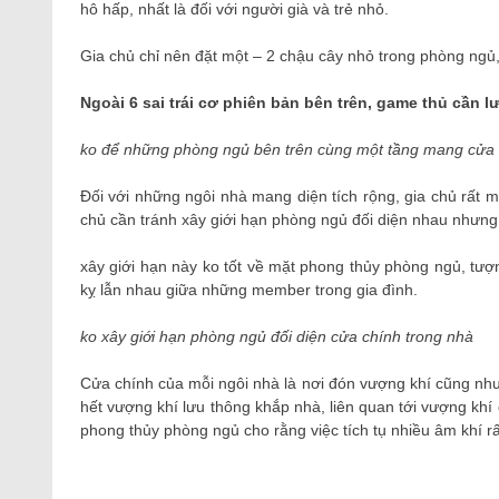
hô hấp, nhất là đối với người già và trẻ nhỏ.
Gia chủ chỉ nên đặt một – 2 chậu cây nhỏ trong phòng ngủ
Ngoài 6 sai trái cơ phiên bản bên trên, game thủ cần l
ko để những phòng ngủ bên trên cùng một tầng mang cửa đ
Đối với những ngôi nhà mang diện tích rộng, gia chủ rất m
chủ cần tránh xây giới hạn phòng ngủ đối diện nhau nhưng
xây giới hạn này ko tốt về mặt phong thủy phòng ngủ, tượ
kỵ lẫn nhau giữa những member trong gia đình.
ko xây giới hạn phòng ngủ đối diện cửa chính trong nhà
Cửa chính của mỗi ngôi nhà là nơi đón vượng khí cũng như
hết vượng khí lưu thông khắp nhà, liên quan tới vượng k
phong thủy phòng ngủ cho rằng việc tích tụ nhiều âm khí rấ