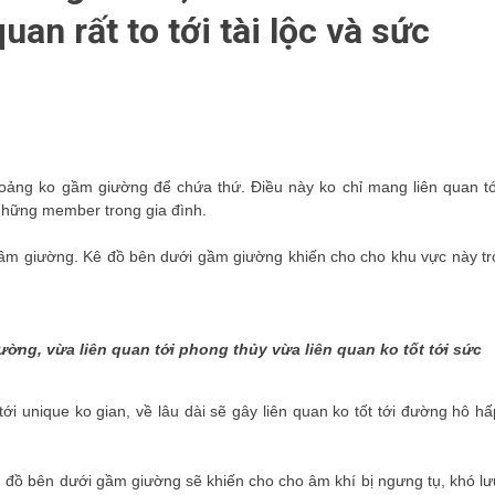
quan rất to tới tài lộc và sức
oảng ko gầm giường để chứa thứ. Điều này ko chỉ mang liên quan tớ
những member trong gia đình.
c gầm giường. Kê đồ bên dưới gầm giường khiến cho cho khu vực này tr
ờng, vừa liên quan tới phong thủy vừa liên quan ko tốt tới sức
ới unique ko gian, về lâu dài sẽ gây liên quan ko tốt tới đường hô hấ
đồ bên dưới gầm giường sẽ khiến cho cho âm khí bị ngưng tụ, khó lư