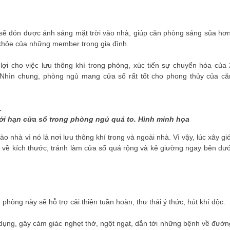
sẽ đón được ánh sáng mặt trời vào nhà, giúp căn phòng sáng sủa hơn
c khỏe của những member trong gia đình.
lợi cho việc lưu thông khí trong phòng, xúc tiến sự chuyển hóa của 
 Nhìn chung, phòng ngủ mang cửa sổ rất tốt cho phong thủy của că
ới hạn cửa sổ trong phòng ngủ quá to. Hình minh họa
o nhà vì nó là nơi lưu thông khí trong và ngoài nhà. Vì vậy, lúc xây giớ
 về kích thước, tránh làm cửa sổ quá rộng và kê giường ngay bên dướ
òng này sẽ hỗ trợ cải thiện tuần hoàn, thư thái ý thức, hút khí độc.
dụng, gây cảm giác nghẹt thở, ngột ngạt, dẫn tới những bệnh về đườn