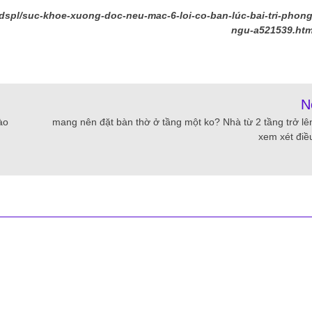
dspl/suc-khoe-xuong-doc-neu-mac-6-loi-co-ban-lúc-bai-tri-phong
ngu-a521539.htm
N
ào
mang nên đặt bàn thờ ở tầng một ko? Nhà từ 2 tầng trở lê
xem xét điề