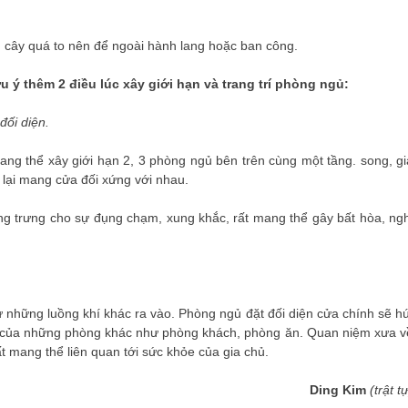
, cây quá to nên để ngoài hành lang hoặc ban công.
ưu ý thêm 2 điều lúc xây giới hạn và trang trí phòng ngủ:
ối diện.
ang thể xây giới hạn 2, 3 phòng ngủ bên trên cùng một tầng. song, gi
 lại mang cửa đối xứng với nhau.
ng trưng cho sự đụng chạm, xung khắc, rất mang thể gây bất hòa, ngh
 những luồng khí khác ra vào. Phòng ngủ đặt đối diện cửa chính sẽ hú
hí của những phòng khác như phòng khách, phòng ăn. Quan niệm xưa v
t mang thể liên quan tới sức khỏe của gia chủ.
Ding Kim
(trật t