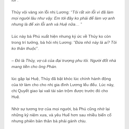
tôi
”.
Thủy vội vàng xin lỗi nhị Lương: “
Tôi rất xin lỗi vì đã làm
mọi người lâu như vậy. Em tới đây ko phải để làm vợ anh
nhưng là để xin lỗi anh và Huệ nữa
… ”
Lúc này bà Phú xuất hiện nhưng ký ức về Thủy ko còn
trong trí tưởng, bà hỏi nhị Lương: “
Đứa nhỏ này là ai? Tôi
ko thân thuộc
”.
–
Đó là Thủy, vợ cả của đại trượng phu tôi. Người đốt nhà
mang tiền cho ông Phán.
lúc gặp lại Huệ, Thủy đã bật khóc lúc chính hành động
của tớ làm cho cho nhị gia đình Lương lểu đểu. Lúc này,
chị Quyết giao lại vali tài sản trộm được trước đó cho
Huệ.
Nhờ sự tương trợ của mọi người, bà Phú cũng nhớ lại
những kỷ niệm xưa, và yêu Huế hơn sau nhiều biến cố
nhưng phiên bản thân bà phải gánh chịu.