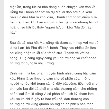
Một lần, trong lúc cả nhà đang buôn chuyện xôn xao về
Hồng thì Thành tiến tới và dụ Mai đi dạo bởi que kem.
Sau lúc đưa Mai ra khỏi cửa, Thành chở cô tới điểm hứa
hẹn gặp Lan. Chị Lan vui mừng lúc gặp con nhưng lại hốt
hoảng, sợ hãi lúc thấy “người lạ”, chỉ kêu “Má đỏ hây
hây”.
Sau tất cả, sau hết Mai cũng rất được sum họp với mẹ đẻ
là bà Lan, bà Phú đã khỏi bệnh. Thủy sau nhiều lần làm
sai cũng nhận ra lỗi của tớ để sửa. Thanh về với bà
ngoại. Huệ càng ngày càng yêu người ông xã chất phác
nhưng tốt bụng là nhị Lương.
Định mệnh là tác phẩm truyền hình nhiều cung bậc cảm
xúc. Phim là sự thương cảm cho số phận của những
người nghèo khổ trong xã hội đầy bất công, tiếc nuối cho
tình yêu lứa đôi đã phải chia cắt, thương cảm cho những
nhân loại lầm lỡ cũng vì số phận cần. Ích kỷ, tham lam,
xấu xa ko chỉ là gây ra bao xấu số, đau thương cho
những người xung quanh nhưng chính phiên bản thân