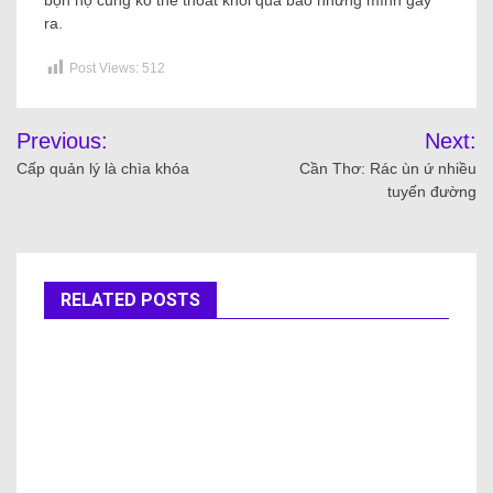
bọn họ cũng ko thể thoát khỏi quả báo nhưng mình gây
ra.
Post Views:
512
Previous:
Next:
Cấp quản lý là chìa khóa
Cần Thơ: Rác ùn ứ nhiều
tuyến đường
RELATED POSTS