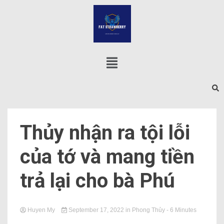
Thủy nhận ra tội lỗi
của tớ và mang tiền
trả lại cho bà Phú
Huyen My
September 17, 2022
in
Phong Thủy
- 6 Minutes