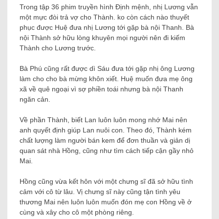
Trong tập 36 phim truyền hình Định mệnh, nhị Lương vẫn
một mực đòi trả vợ cho Thành. ko còn cách nào thuyết
phục được Huệ đưa nhị Lương tới gặp bà nội Thanh. Bà
nội Thành sở hữu lòng khuyên mọi người nên đi kiếm
Thành cho Lương trước.
Bà Phú cũng rất được dì Sáu đưa tới gặp nhị ông Lương
làm cho cho bà mừng khôn xiết. Huệ muốn đưa mẹ ông
xã về quê ngoại vì sợ phiền toái nhưng bà nội Thanh
ngăn cản.
Về phần Thành, biết Lan luôn luôn mong nhớ Mai nên
anh quyết định giúp Lan nuôi con. Theo đó, Thành kém
chất lượng làm người bán kem để đơn thuần và giản dị
quan sát nhà Hồng, cũng như tìm cách tiếp cận gầy nhỏ
Mai.
Hồng cũng vừa kết hôn với một chưng sĩ đã sở hữu tình
cảm với cô từ lâu. Vị chưng sĩ này cũng tận tình yêu
thương Mai nên luôn luôn muốn đón mẹ con Hồng về ở
cùng và xây cho cô một phòng riêng.