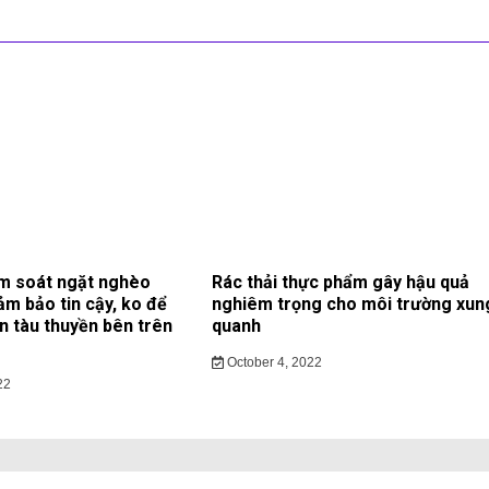
m soát ngặt nghèo
Rác thải thực phẩm gây hậu quả
ảm bảo tin cậy, ko để
nghiêm trọng cho môi trường xun
ạn tàu thuyền bên trên
quanh
October 4, 2022
22