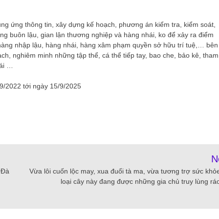
ung ứng thông tin, xây dựng kế hoạch, phương án kiểm tra, kiểm soát,
ộng buôn lậu, gian lận thương nghiệp và hàng nhái, ko để xảy ra điểm
 hàng nhập lậu, hàng nhái, hàng xâm phạm quyền sở hữu trí tuệ,… bên
 bạch, nghiêm minh những tập thể, cá thể tiếp tay, bao che, bảo kê, tham
hái …
/9/2022 tới ngày 15/9/2025
N
 Đà
Vừa lôi cuốn lộc may, xua đuổi tà ma, vừa tương trợ sức khỏ
loại cây này đang được những gia chủ truy lùng ráo 