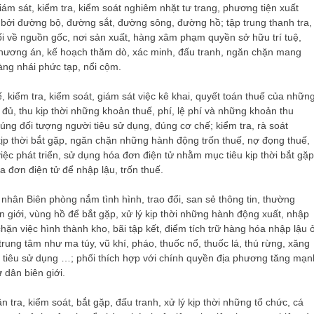
iám sát, kiểm tra, kiểm soát nghiêm nhặt tư trang, phương tiện xuất
ởi đường bộ, đường sắt, đường sông, đường hồ; tập trung thanh tra,
ối về nguồn gốc, nơi sản xuất, hàng xâm phạm quyền sở hữu trí tuệ,
phương án, kế hoạch thăm dò, xác minh, đấu tranh, ngăn chặn mang
àng nhái phức tạp, nổi cộm.
 kiểm tra, kiểm soát, giám sát việc kê khai, quyết toán thuế của nhữn
đủ, thu kịp thời những khoản thuế, phí, lệ phí và những khoản thu
ng đối tượng người tiêu sử dụng, đúng cơ chế; kiểm tra, rà soát
ịp thời bắt gặp, ngăn chặn những hành động trốn thuế, nợ đọng thuế,
iệc phát triển, sử dụng hóa đơn điện tử nhằm mục tiêu kịp thời bắt gặp
 đơn điện tử để nhập lậu, trốn thuế.
hân Biên phòng nắm tình hình, trao đổi, san sẻ thông tin, thường
n giới, vùng hồ để bắt gặp, xử lý kịp thời những hành động xuất, nhập
hặn việc hình thành kho, bãi tập kết, điểm tích trữ hàng hóa nhập lậu 
trung tâm như ma túy, vũ khí, pháo, thuốc nổ, thuốc lá, thú rừng, xăng
ng tiêu sử dụng …; phối thích hợp với chính quyền địa phương tăng mạn
 dân biên giới.
ra, kiểm soát, bắt gặp, đấu tranh, xử lý kịp thời những tổ chức, cá