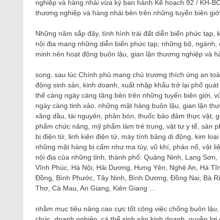
nghiệp và hàng nhái vừa ký ban hành Kế hoạch 92 / KH-BC
thương nghiệp và hàng nhái bên trên những tuyến biên giới
Những năm sắp đây, tình hình trái đất diễn biến phức tạp, k
nội địa mang những diễn biến phức tạp; những bộ, ngành, 
minh nên hoạt động buôn lậu, gian lận thương nghiệp và h
song, sau lúc Chính phủ mang chủ trương thích ứng an toàn
động sinh sản, kinh doanh, xuất nhập khẩu trở lại phổ quá
thế càng ngày càng tăng bên trên những tuyến biên giới, vù
ngày càng tinh xảo. những mặt hàng buôn lậu, gian lận thư
xăng dầu, tài nguyên, phân bón, thuốc bảo đảm thực vật, g
phẩm chức năng, mỹ phẩm làm trẻ trung, vật tư y tế, sản ph
bị điện tử, linh kiện điện tử, máy tính bảng di động, kim loạ
những mặt hàng bị cấm như ma túy, vũ khí, pháo nổ, vật liệ
nội địa của những tỉnh, thành phố: Quảng Ninh, Lạng Sơn, 
Vĩnh Phúc, Hà Nội, Hải Dương, Hưng Yên, Nghệ An, Hà Tĩn
Đồng, Bình Phước, Tây Ninh, Bình Dương, Đồng Nai, Bà Rị
Thơ, Cà Mau, An Giang, Kiên Giang …
nhằm mục tiêu nâng cao cực tốt công việc chống buôn lậu, 
chức, doanh nghiệp, cá thể sinh sản kinh doanh, quyền lợi