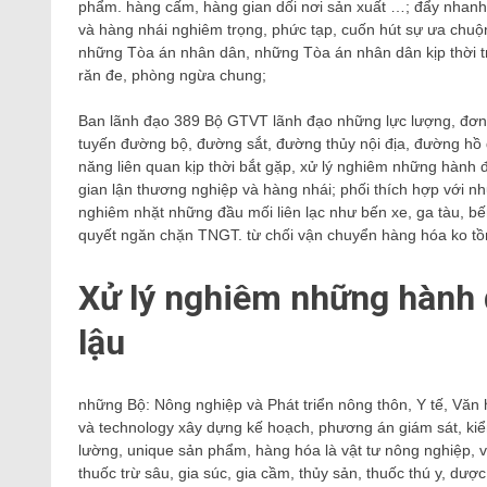
phẩm. hàng cấm, hàng gian dối nơi sản xuất …; đẩy nhanh
và hàng nhái nghiêm trọng, phức tạp, cuốn hút sự ưa chuộ
những Tòa án nhân dân, những Tòa án nhân dân kịp thời tr
răn đe, phòng ngừa chung;
Ban lãnh đạo 389 Bộ GTVT lãnh đạo những lực lượng, đơn 
tuyến đường bộ, đường sắt, đường thủy nội địa, đường hồ 
năng liên quan kịp thời bắt gặp, xử lý nghiêm những hành 
gian lận thương nghiệp và hàng nhái; phối thích hợp với 
nghiêm nhặt những đầu mối liên lạc như bến xe, ga tàu, bến
quyết ngăn chặn TNGT. từ chối vận chuyển hàng hóa ko tồn
Xử lý nghiêm những hành 
lậu
những Bộ: Nông nghiệp và Phát triển nông thôn, Y tế, Văn 
và technology xây dựng kế hoạch, phương án giám sát, kiểm 
lường, unique sản phẩm, hàng hóa là vật tư nông nghiệp, v
thuốc trừ sâu, gia súc, gia cầm, thủy sản, thuốc thú y, dượ