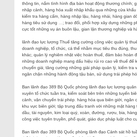
thông tin, nắm tình hình địa bàn hoạt động thương chính; g
nhập cảnh, hàng hóa xuất nhập khẩu qua những cửa khẩu b
kiểm tra hàng cấm, hàng nhập lậu, hàng nhái, hàng gian d
hàng tiêu sử dụng …; trao đổi, phối hợp xây dựng những 
cực tốt những vụ án buôn lậu, gian lận thương nghiệp và h
lãnh đạo lực lượng Thuế tăng cường công việc quản lý thuế,
doanh nghiệp, tổ chức, cá thể nhằm mục tiêu thu đúng, thu 
khác; quản lý nghiêm nhặt việc hoàn thuế, đảm bảo hoàn đú
những doanh nghiệp mang dấu hiệu rủi ro cao về thuế để k
chuyển giá; tăng cường những giải pháp quản lý, kiểm tra v
ngăn chặn những hành động tậu bán, sử dụng trái phép hóa
Ban lãnh đạo 389 Bộ Quốc phòng lãnh đạo lực lượng quân n
xuyên tổ chức tuần tra, kiểm soát bên trên những tuyến biê
cảnh, vận chuyển trái phép. hàng hóa qua biên giới, ngăn c
khu vực biên giới; tập trung đấu tranh với những mặt hàng 
dầu, tài nguyên, kim loại quý, xoàn, đường, rượu, bia, hà
công việc tuyên truyền, phổ quát, giáo dục pháp luật cho cư
Ban lãnh đạo 389 Bộ Quốc phòng lãnh đạo Cảnh sát hồ tuần t