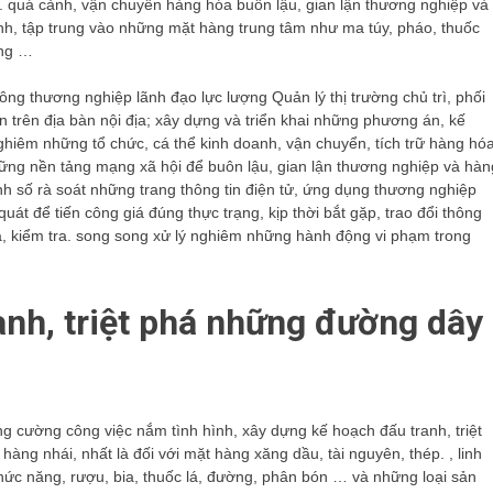
t. quá cảnh, vận chuyển hàng hóa buôn lậu, gian lận thương nghiệp và
h, tập trung vào những mặt hàng trung tâm như ma túy, pháo, thuốc
ụng …
g thương nghiệp lãnh đạo lực lượng Quản lý thị trường chủ trì, phối
 trên địa bàn nội địa; xây dựng và triển khai những phương án, kế
nghiêm những tổ chức, cá thể kinh doanh, vận chuyển, tích trữ hàng hó
hững nền tảng mạng xã hội để buôn lậu, gian lận thương nghiệp và hàn
ính số rà soát những trang thông tin điện tử, ứng dụng thương nghiệp
t để tiến công giá đúng thực trạng, kịp thời bắt gặp, trao đổi thông
ra, kiểm tra. song song xử lý nghiêm những hành động vi phạm trong
anh, triệt phá những đường dây
 cường công việc nắm tình hình, xây dựng kế hoạch đấu tranh, triệt
ng nhái, nhất là đối với mặt hàng xăng dầu, tài nguyên, thép. , linh
ức năng, rượu, bia, thuốc lá, đường, phân bón … và những loại sản