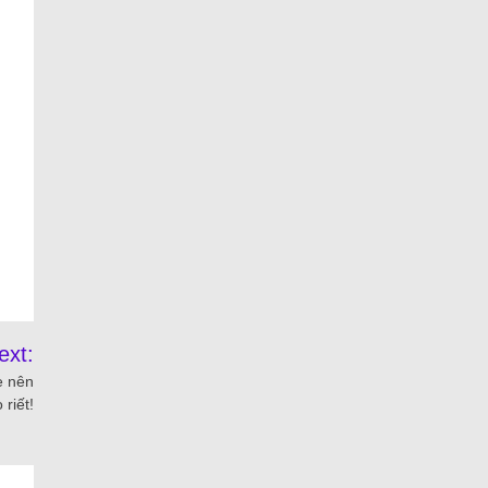
ext:
e nên
riết!