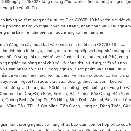
Đ389 ngày 13/9/2022 tăng cường đấu tranh chống buôn lậu. , gian lậ
, vùng hồ và nội địa.
hó lường và tiềm tàng nhiều rủi ro; Dịch COVID-19 bên trên trái đất và
địa phương mang ko ít giải pháp đấu tranh, ngăn chặn và xử lý nghiêm
àng nhái bên trên địa bàn cả nước mang xu thế hạn chế.
 và đáng tin cậy, hoạt bát và kiểm soát cực tốt dịch COVID-19, hoạt
t nên tình hình buôn lậu, gian lận thương nghiệp và hàng nhái mang xu
ng hồ và vùng nội địa, với rất vô số cách thức, thủ đoạn thế hệ, càng
ơng nghiệp và hàng nhái chủ yếu là hàng tiêu sử dụng, thiết yếu như
ỗ và sản phẩm gỗ, vật tư. Nông nghiệp, dược phẩm và vật liệu, thực
ẩm và vật liệu may mặc, bàn là, thép, vật liệu xây dựng, cơ khí, trang
i quý, xoàn, ngoại tệ, rượu, bia , sữa, đường, thuốc lá, bánh kẹo và
u nổ, động vật hoang dại. Nổi lên là những tuyến biên giới, vùng hồ và
Cao bởi, Lào Cai, Điện Biên, Sơn La, Hải Phòng, Bắc Giang, Bắc Ninh,
h, Quảng Bình, Quảng Trị, Đà Nẵng, Bình Định, Gia Lai, Đắk Lắk, Lâm
a – Vũng Tàu, TP. Hồ Chí Minh, Tiền Giang, Long An, Đồng Tháp, Cần
gian lận thương nghiệp và hàng nhái, bảo đảm tiện lợi hợp pháp của t
 của người tiêu sử dụng, đóng góp góp thêm phần bình ổn thị trường. th