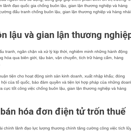
 Ban lãnh đạo quốc gia chống buôn lậu, gian lận thương nghiệp và hàng
cường đấu tranh chống buôn lậu, gian lận thương nghiệp và hàng nhái
n lậu và gian lận thương nghiệ
u tranh, ngăn chặn và xử lý kịp thời, nghiêm minh những hành động
ng hóa qua biên giới, tậu bán, vận chuyển, tích trữ hàng cấm, hàng
.
 thuận tiện cho hoạt động sinh sản kinh doanh, xuất nhập khẩu; đóng
 xã hội của tổ quốc, bảo đảm quyền và tiện lợi hợp pháp của những doan
a cực tốt công việc chống buôn lậu, gian lận thương nghiệp và hàng
bán hóa đơn điện tử trốn thuế
i chính lãnh đạo lực lượng thương chính tăng cường công việc tích lũ