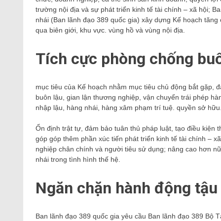
trường nội địa và sự phát triển kinh tế tài chính – xã hội;
nhái (Ban lãnh đạo 389 quốc gia) xây dựng Kế hoạch tăng 
qua biên giới, khu vực. vùng hồ và vùng nội địa.
Tích cực phòng chống buô
mục tiêu của Kế hoạch nhằm mục tiêu chủ động bắt gặp, đấ
buôn lậu, gian lận thương nghiệp, vận chuyển trái phép hà
nhập lậu, hàng nhái, hàng xâm phạm trí tuệ. quyền sở hữu
Ổn định trật tự, đảm bảo tuân thủ pháp luật, tạo điều kiện
góp góp thêm phần xúc tiến phát triển kinh tế tài chính –
nghiệp chân chính và người tiêu sử dụng; nâng cao hơn nữ
nhái trong tình hình thế hệ.
Ngăn chặn hành động tậu 
Ban lãnh đạo 389 quốc gia yêu cầu Ban lãnh đạo 389 Bộ Tà