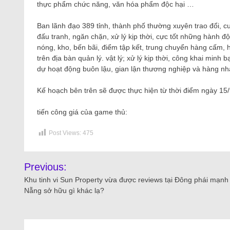
thực phẩm chức năng, văn hóa phẩm độc hại …
Ban lãnh đạo 389 tỉnh, thành phố thường xuyên trao đổi, c
đấu tranh, ngăn chặn, xử lý kịp thời, cực tốt những hành đ
nóng, kho, bến bãi, điểm tập kết, trung chuyển hàng cấm,
trên địa bàn quản lý. vật lý; xử lý kịp thời, công khai minh
dự hoạt động buôn lậu, gian lận thương nghiệp và hàng n
Kế hoạch bên trên sẽ được thực hiện từ thời điểm ngày 15
tiến công giá của game thủ:
Post Views:
475
Previous:
Khu tinh vi Sun Property vừa được reviews tại Đông phái mạnh
Nẵng sở hữu gì khác lạ?