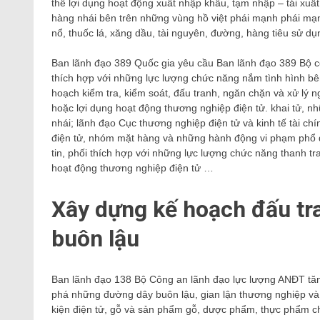
thể lợi dụng hoạt động xuất nhập khẩu, tạm nhập – tái xuấ
hàng nhái bên trên những vùng hồ việt phái mạnh phái mạn
nổ, thuốc lá, xăng dầu, tài nguyên, đường, hàng tiêu sử d
Ban lãnh đạo 389 Quốc gia yêu cầu Ban lãnh đạo 389 Bộ côn
thích hợp với những lực lượng chức năng nắm tình hình bên
hoạch kiểm tra, kiểm soát, đấu tranh, ngăn chặn và xử lý 
hoặc lợi dụng hoạt động thương nghiệp điện tử. khai tử, n
nhái; lãnh đạo Cục thương nghiệp điện tử và kinh tế tài ch
điện tử, nhóm mặt hàng và những hành động vi phạm phổ quá
tin, phối thích hợp với những lực lượng chức năng thanh t
hoạt động thương nghiệp điện tử …
Xây dựng kế hoạch đấu tr
buôn lậu
Ban lãnh đạo 138 Bộ Công an lãnh đạo lực lượng ANĐT tăng
phá những đường dây buôn lậu, gian lận thương nghiệp và hà
kiện điện tử, gỗ và sản phẩm gỗ, dược phẩm, thực phẩm ch