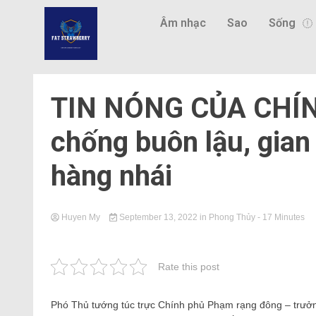
Âm nhạc
Sao
Sống
TIN NÓNG CỦA CHÍN
chống buôn lậu, gian
hàng nhái
Huyen My
September 13, 2022
in
Phong Thủy
- 17 Minutes
Rate this post
Phó Thủ tướng túc trực Chính phủ Phạm rạng đông – trưởn