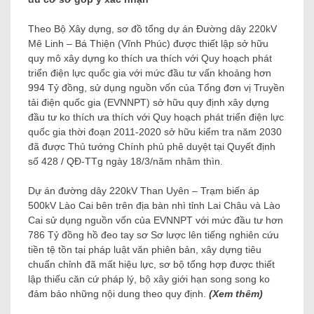
Theo Bộ Xây dựng, sơ đồ tổng dự án Đường dây 220kV
Mê Linh – Bá Thiện (Vĩnh Phúc) được thiết lập sở hữu
quy mô xây dựng ko thích ưa thích với Quy hoạch phát
triển điện lực quốc gia với mức đầu tư vấn khoảng hơn
994 Tỷ đồng, sử dụng nguồn vốn của Tổng đơn vị Truyền
tải điện quốc gia (EVNNPT) sở hữu quy định xây dựng
đầu tư ko thích ưa thích với Quy hoạch phát triển điện lực
quốc gia thời đoạn 2011-2020 sở hữu kiểm tra năm 2030
đã được Thủ tướng Chính phủ phê duyệt tại Quyết định
số 428 / QĐ-TTg ngày 18/3/năm nhâm thìn.
Dự án đường dây 220kV Than Uyên – Trạm biến áp
500kV Lào Cai bên trên địa bàn nhì tỉnh Lai Châu và Lào
Cai sử dụng nguồn vốn của EVNNPT với mức đầu tư hơn
786 Tỷ đồng hồ đeo tay sơ Sơ lược lên tiếng nghiên cứu
tiền tệ tồn tại pháp luật văn phiên bản, xây dựng tiêu
chuẩn chỉnh đã mất hiệu lực, sơ bộ tổng hợp được thiết
lập thiếu căn cứ pháp lý, bộ xây giới hạn song song ko
đảm bảo những nội dung theo quy định.
(Xem thêm)