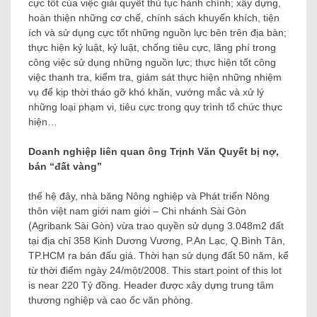
cực tốt của việc giải quyết thủ tục hành chính; xây dựng,
hoàn thiện những cơ chế, chính sách khuyến khích, tiện
ích và sử dụng cực tốt những nguồn lực bên trên địa bàn;
thực hiện kỷ luật, kỷ luật, chống tiêu cực, lãng phí trong
công việc sử dụng những nguồn lực; thực hiện tốt công
việc thanh tra, kiểm tra, giám sát thực hiện những nhiệm
vụ để kịp thời tháo gỡ khó khăn, vướng mắc và xử lý
những loại phạm vi, tiêu cực trong quy trình tổ chức thực
hiện…
Doanh nghiệp liên quan ông Trịnh Văn Quyết bị nợ,
bán “đất vàng”
thế hệ đây, nhà băng Nông nghiệp và Phát triển Nông
thôn việt nam giới nam giới – Chi nhánh Sài Gòn
(Agribank Sài Gòn) vừa trao quyền sử dụng 3.048m2 đất
tại địa chỉ 358 Kinh Dương Vương, P.An Lạc, Q.Bình Tân,
TP.HCM ra bán đấu giá. Thời hạn sử dụng đất 50 năm, kể
từ thời điểm ngày 24/một/2008. This start point of this lot
is near 220 Tỷ đồng. Header được xây dựng trung tâm
thương nghiệp và cao ốc văn phòng.