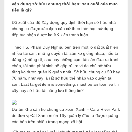
vận dụng sở hữu chung thời hạn: sau cuối của mục
tiêu là gì?
Đề xuất của Bộ Xây dựng quy định thời hạn sở hữu nhà
chung cư được xác định căn cứ theo thời hạn sử dụng
tiếp tục nhận được ko ít ý kiến ​​tranh luận.
Theo TS. Phạm Duy Nghĩa, bên trên một lô đất xuất hiện
nhiều tài sản, những quyền tài sản ko giống nhau, nếu ta
đăng ký riêng rẽ, sau này những cụm tài sản đưa ra tranh
chấp, tài sản phái sinh sẽ gặp rủi ro vì đa chủ sở hữu
tầng ko được quản lý quán nhất. Sở hữu chung cư 50 hay
70 năm, như vậy là rất sở hữu thể nhập vào quyền tài
sản. Last target item is something, must be an toàn và tin
cậy hay sở hữu tài năng lưu thông tin?
Dự án Khu căn hộ chung cư xoàn Xanh – Cara River Park
do đơn vị Đất Xanh miền Tây quản lý đầu tư được quảng
cáo bên trên nhiều trang mạng xã hội