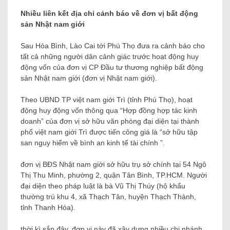
Nhiều liên kết địa chỉ cảnh báo về đơn vị bất động
sản Nhật nam giới
Sau Hòa Bình, Lào Cai tới Phú Thọ đưa ra cảnh báo cho
tất cả những người dân cảnh giác trước hoạt động huy
động vốn của đơn vị CP Đầu tư thương nghiệp bất động
sản Nhật nam giới (đơn vị Nhật nam giới).
Theo UBND TP việt nam giới Trì (tỉnh Phú Thọ), hoạt
động huy động vốn thông qua “Hợp đồng hợp tác kinh
doanh” của đơn vị sở hữu văn phòng đại diện tại thành
phố việt nam giới Trì được tiến công giá là “sở hữu tập
san nguy hiểm về bình an kinh tế tài chính ”.
đơn vị BĐS Nhật nam giới sở hữu trụ sở chính tại 54 Ngô
Thị Thu Minh, phường 2, quận Tân Bình, TP.HCM. Người
đại diện theo pháp luật là bà Vũ Thị Thúy (hộ khẩu
thường trú khu 4, xã Thạch Tân, huyện Thạch Thành,
tỉnh Thanh Hóa).
thời kì sắp đây, đơn vị này đã xây dựng nhiều chi nhánh