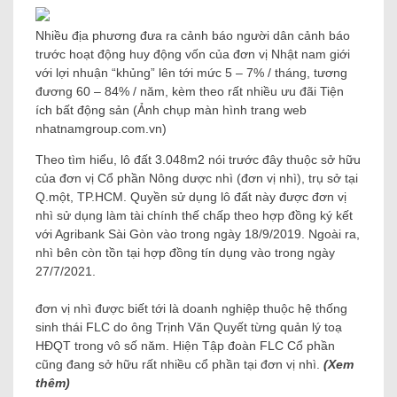
Nhiều địa phương đưa ra cảnh báo người dân cảnh báo
trước hoạt động huy động vốn của đơn vị Nhật nam giới
với lợi nhuận “khủng” lên tới mức 5 – 7% / tháng, tương
đương 60 – 84% / năm, kèm theo rất nhiều ưu đãi Tiện
ích bất động sản (Ảnh chụp màn hình trang web
nhatnamgroup.com.vn)
Theo tìm hiểu, lô đất 3.048m2 nói trước đây thuộc sở hữu
của đơn vị Cổ phần Nông dược nhì (đơn vị nhì), trụ sở tại
Q.một, TP.HCM. Quyền sử dụng lô đất này được đơn vị
nhì sử dụng làm tài chính thế chấp theo hợp đồng ký kết
với Agribank Sài Gòn vào trong ngày 18/9/2019. Ngoài ra,
nhì bên còn tồn tại hợp đồng tín dụng vào trong ngày
27/7/2021.
đơn vị nhì được biết tới là doanh nghiệp thuộc hệ thống
sinh thái FLC do ông Trịnh Văn Quyết từng quản lý toạ
HĐQT trong vô số năm. Hiện Tập đoàn FLC Cổ phần
cũng đang sở hữu rất nhiều cổ phần tại đơn vị nhì.
(Xem
thêm)