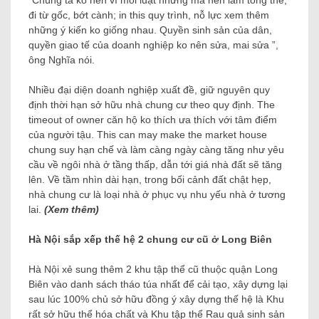
“Chúng ta ko nên vì mỗi luật nhưng mà nên làm tổng thể,
đi từ gốc, bớt cành; in this quy trình, nỗ lực xem thêm
những ý kiến ​​ko giống nhau. Quyền sinh sản của dân,
quyền giao tế của doanh nghiệp ko nên sửa, mai sửa ”,
ông Nghĩa nói.
Nhiều đại diện doanh nghiệp xuất đề, giữ nguyên quy
định thời hạn sở hữu nhà chung cư theo quy định. The
timeout of owner căn hộ ko thích ưa thích với tâm điểm
của người tậu. This can may make the market house
chung suy hạn chế và làm càng ngày càng tăng như yêu
cầu về ngôi nhà ở tầng thấp, dẫn tới giá nhà đất sẽ tăng
lên. Về tầm nhìn dài hạn, trong bối cảnh đất chật hẹp,
nhà chung cư là loại nhà ở phục vụ nhu yếu nhà ở tương
lai.
(Xem thêm)
Hà Nội sắp xếp thế hệ 2 chung cư cũ ở Long Biên
Hà Nội xẻ sung thêm 2 khu tập thể cũ thuộc quận Long
Biên vào danh sách tháo túa nhất để cải tạo, xây dựng lại
sau lúc 100% chủ sở hữu đồng ý xây dựng thế hệ là Khu
rất sở hữu thể hóa chất và Khu tập thể Rau quả sinh sản