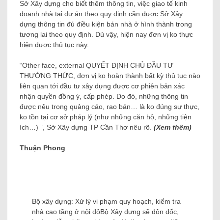
Sở Xây dựng cho biết thêm thông tin, việc giao tế kinh
doanh nhà tại dự án theo quy định cần được Sở Xây
dựng thông tin đủ điều kiện bán nhà ở hình thành trong
tương lai theo quy định. Dù vậy, hiện nay đơn vị ko thực
hiện được thủ tục này.
“Other face, external QUYẾT ĐỊNH CHỦ ĐẦU TƯ
THƯỞNG THỨC, đơn vị ko hoàn thành bất kỳ thủ tục nào
liên quan tới đầu tư xây dựng được cơ phiên bản xác
nhận quyền đồng ý, cấp phép. Do đó, những thông tin
được nêu trong quảng cáo, rao bán… là ko đúng sự thực,
ko tồn tại cơ sở pháp lý (như những căn hộ, những tiện
ích…) ”, Sở Xây dựng TP Cần Thơ nêu rõ.
(Xem thêm)
Thuận Phong
Bộ xây dựng: Xử lý vi phạm quy hoạch, kiểm tra
nhà cao tầng ở nội đô
Bộ Xây dựng sẽ đôn đốc,