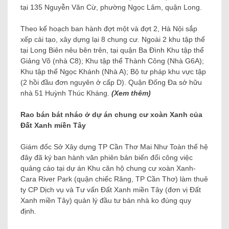
tại 135 Nguyễn Văn Cừ, phường Ngọc Lâm, quận Long.
Theo kế hoạch ban hành đợt một và đợt 2, Hà Nội sắp
xếp cải tạo, xây dựng lại 8 chung cư. Ngoài 2 khu tập thể
tại Long Biên nêu bên trên, tại quận Ba Đình Khu tập thể
Giảng Võ (nhà C8); Khu tập thể Thành Công (Nhà G6A);
Khu tập thể Ngọc Khánh (Nhà A); Bộ tư pháp khu vực tập
(2 hồi đầu đơn nguyên ở cấp D). Quận Đống Đa sở hữu
nhà 51 Huỳnh Thúc Kháng.
(Xem thêm)
Rao bán bát nháo ở dự án chung cư xoàn Xanh của
Đất Xanh miền Tây
Giám đốc Sở Xây dựng TP Cần Thơ Mai Như Toàn thế hệ
đây đã ký ban hành văn phiên bản biến đổi công việc
quảng cáo tại dự án Khu căn hộ chung cư xoàn Xanh-
Cara River Park (quận chiếc Răng, TP Cần Thơ) làm thuê
ty CP Dịch vụ và Tư vấn Đất Xanh miền Tây (đơn vị Đất
Xanh miền Tây) quản lý đầu tư bán nhà ko đúng quy
định.