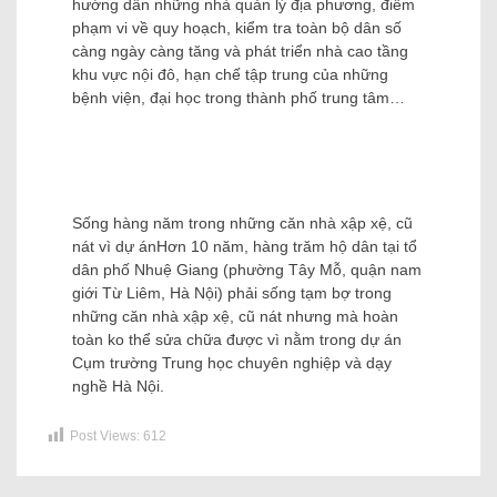
hướng dẫn những nhà quản lý địa phương, điểm
phạm vi về quy hoạch, kiểm tra toàn bộ dân số
càng ngày càng tăng và phát triển nhà cao tầng
khu vực nội đô, hạn chế tập trung của những
bệnh viện, đại học trong thành phố trung tâm…
Sống hàng năm trong những căn nhà xập xệ, cũ
nát vì dự án
Hơn 10 năm, hàng trăm hộ dân tại tổ
dân phố Nhuệ Giang (phường Tây Mỗ, quận nam
giới Từ Liêm, Hà Nội) phải sống tạm bợ trong
những căn nhà xập xệ, cũ nát nhưng mà hoàn
toàn ko thể sửa chữa được vì nằm trong dự án
Cụm trường Trung học chuyên nghiệp và dạy
nghề Hà Nội.
Post Views:
612