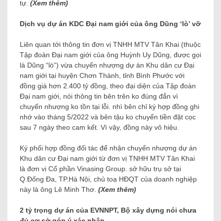
tự.
(Xem thêm)
Dịch vụ dự án KDC Đại nam giới của ông Dũng ‘lò’ vỡ
Liên quan tới thông tin đơn vị TNHH MTV Tân Khai (thuộc
Tập đoàn Đại nam giới của ông Huỳnh Uy Dũng, được gọi
là Dũng “lò”) vừa chuyển nhượng dự án Khu dân cư Đại
nam giới tại huyện Chơn Thành, tỉnh Bình Phước với
đồng giá hơn 2.400 tỷ đồng, theo đại diện của Tập đoàn
Đại nam giới, nói thông tin bên trên ko đúng đắn vì
chuyển nhượng ko tồn tại lỗi. nhì bên chỉ ký hợp đồng ghi
nhớ vào tháng 5/2022 và bên tậu ko chuyển tiền đặt cọc
sau 7 ngày theo cam kết. Vì vậy, đồng này vô hiệu.
Ký phối hợp đồng đối tác để nhận chuyển nhượng dự án
Khu dân cư Đại nam giới từ đơn vị TNHH MTV Tân Khai
là đơn vị Cổ phần Vinasing Group. sở hữu trụ sở tại
Q.Đống Đa, TP.Hà Nội, chủ toạ HĐQT của doanh nghiệp
này là ông Lê Minh Thơ.
(Xem thêm)
2 tỷ trọng dự án của EVNNPT, Bộ xây dựng nói chưa
đủ cơ sở góp ý xác nhận