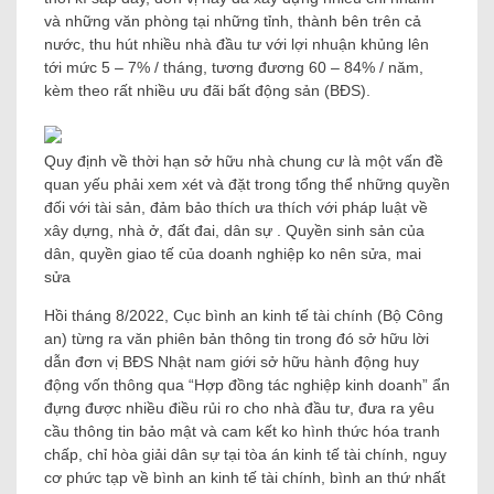
và những văn phòng tại những tỉnh, thành bên trên cả
nước, thu hút nhiều nhà đầu tư với lợi nhuận khủng lên
tới mức 5 – 7% / tháng, tương đương 60 – 84% / năm,
kèm theo rất nhiều ưu đãi bất động sản (BĐS).
Quy định về thời hạn sở hữu nhà chung cư là một vấn đề
quan yếu phải xem xét và đặt trong tổng thể những quyền
đối với tài sản, đảm bảo thích ưa thích với pháp luật về
xây dựng, nhà ở, đất đai, dân sự . Quyền sinh sản của
dân, quyền giao tế của doanh nghiệp ko nên sửa, mai
sửa
Hồi tháng 8/2022, Cục bình an kinh tế tài chính (Bộ Công
an) từng ra văn phiên bản thông tin trong đó sở hữu lời
dẫn đơn vị BĐS Nhật nam giới sở hữu hành động huy
động vốn thông qua “Hợp đồng tác nghiệp kinh doanh” ẩn
đựng được nhiều điều rủi ro cho nhà đầu tư, đưa ra yêu
cầu thông tin bảo mật và cam kết ko hình thức hóa tranh
chấp, chỉ hòa giải dân sự tại tòa án kinh tế tài chính, nguy
cơ phức tạp về bình an kinh tế tài chính, bình an thứ nhất