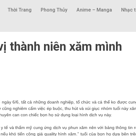
Thời Trang
Phong Thủy
Anime – Manga
Nhạc t
vị thành niên xăm mình
gày 6/6, tất cả những doanh nghiệp, tổ chức và cá thể ko được cun
y cũng nghiêm cấm việc ép buộc, thu hút và xúi giục nhóm tuổi này xă
yên can con chiếc bọn họ sử dụng loại hình dịch vụ này.
 tế và thẩm mỹ cung ứng dịch vụ phun xăm nên với bảng thông tin r
 nếu khó tiến công giá quality hình xăm.” tuổi của bọn họ dựa bên trê