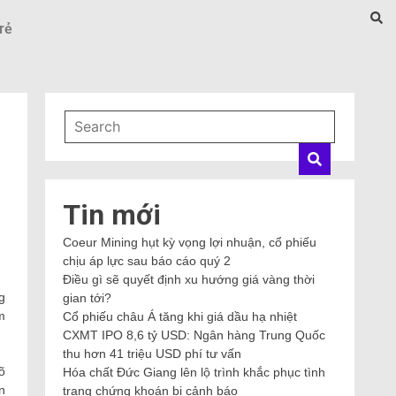
rẻ
Tin mới
Coeur Mining hụt kỳ vọng lợi nhuận, cổ phiếu
chịu áp lực sau báo cáo quý 2
Điều gì sẽ quyết định xu hướng giá vàng thời
g
gian tới?
m
Cổ phiếu châu Á tăng khi giá dầu hạ nhiệt
CXMT IPO 8,6 tỷ USD: Ngân hàng Trung Quốc
thu hơn 41 triệu USD phí tư vấn
õ
Hóa chất Đức Giang lên lộ trình khắc phục tình
n
trạng chứng khoán bị cảnh báo