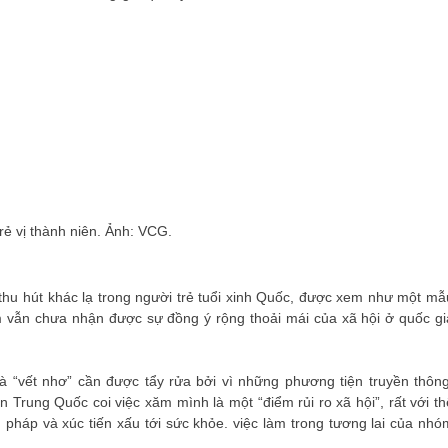
ẻ vị thành niên. Ảnh: VCG.
hu hút khác lạ trong người trẻ tuổi xinh Quốc, được xem như một mẫ
m vẫn chưa nhận được sự đồng ý rộng thoải mái của xã hội ở quốc gi
 “vết nhơ” cần được tẩy rửa bởi vì những phương tiện truyền thông
n Trung Quốc coi việc xăm mình là một “điểm rủi ro xã hội”, rất với th
pháp và xúc tiến xấu tới sức khỏe. việc làm trong tương lai của nhó