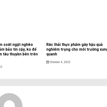
m soát ngặt nghèo
Rác thải thực phẩm gây hậu quả
ảm bảo tin cậy, ko để
nghiêm trọng cho môi trường xun
ạn tàu thuyền bên trên
quanh
October 4, 2022
22