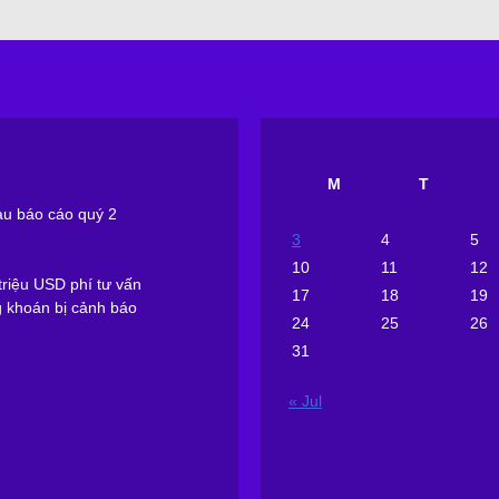
M
T
sau báo cáo quý 2
3
4
5
10
11
12
riệu USD phí tư vấn
17
18
19
g khoán bị cảnh báo
24
25
26
31
« Jul