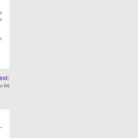
ơ
p
n
ext:
Ấn Độ