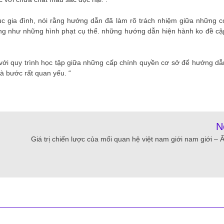
ục gia đình, nói rằng hướng dẫn đã làm rõ trách nhiệm giữa những c
cũng như những hình phạt cụ thể. những hướng dẫn hiện hành ko đề cậ
với quy trình học tập giữa những cấp chính quyền cơ sở để hướng dẫ
là bước rất quan yếu. “
N
Giá trị chiến lược của mối quan hệ việt nam giới nam giới – 