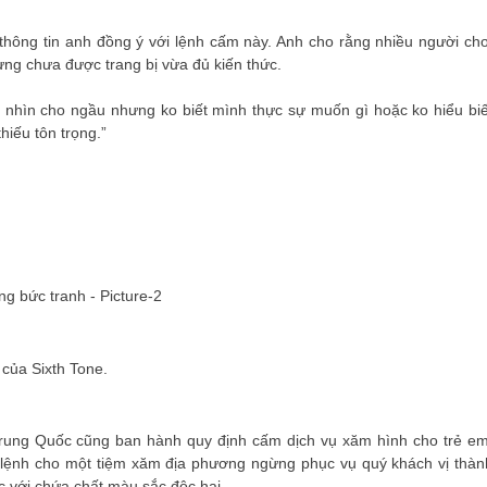
thông tin anh đồng ý với lệnh cấm này. Anh cho rằng nhiều người chơ
ưng chưa được trang bị vừa đủ kiến ​​thức.
ể nhìn cho ngầu nhưng ko biết mình thực sự muốn gì hoặc ko hiểu biế
hiếu tôn trọng.”
của Sixth Tone.
ung Quốc cũng ban hành quy định cấm dịch vụ xăm hình cho trẻ em
 lệnh cho một tiệm xăm địa phương ngừng phục vụ quý khách vị thàn
 với chứa chất màu sắc độc hại. .