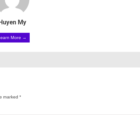
Huyen My
Learn More →
are marked
*