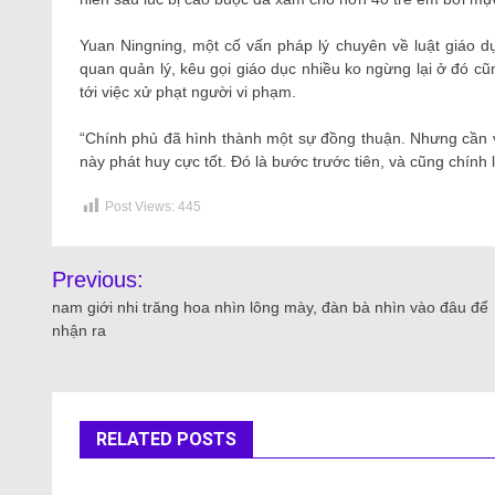
Yuan Ningning, một cố vấn pháp lý chuyên về luật giáo d
quan quản lý, kêu gọi giáo dục nhiều ko ngừng lại ở đó 
tới việc xử phạt người vi phạm.
“Chính phủ đã hình thành một sự đồng thuận. Nhưng cần 
này phát huy cực tốt. Đó là bước trước tiên, và cũng chính 
Post Views:
445
Previous:
nam giới nhi trăng hoa nhìn lông mày, đàn bà nhìn vào đâu để
nhận ra
RELATED POSTS