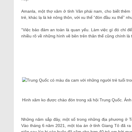
Amanla, một thợ xăm ở tỉnh Vân phái nam, cho biết thêm 
trẻ, khác lạ là kẻ nông thôn, với xu thế “đón đầu xu thế” nh
“Việc bảo đảm an toàn là quan yếu. Làm việc gì đó chỉ đ
nhiều rõ về những hình vẽ bên trên thân thể cũng chính là t
Hình xăm ko được chào đón trong xã hội Trung Quốc. Ảnh 
Những năm sắp đây, một số trong những địa phương ở Tr
Vào tháng 6 năm 2021, một tòa án ở tỉnh Giang Tô đã ra
niên sau lúc bị cáo buộc đã xăm cho hơn 40 trẻ em bởi mực