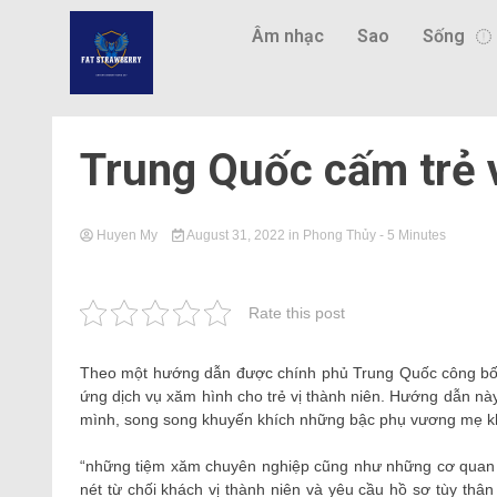
Âm nhạc
Sao
Sống
Trung Quốc cấm trẻ 
Huyen My
August 31, 2022
in
Phong Thủy
- 5 Minutes
Rate this post
Theo một hướng dẫn được chính phủ Trung Quốc công bố n
ứng dịch vụ xăm hình cho trẻ vị thành niên. Hướng dẫn nà
mình, song song khuyến khích những bậc phụ vương mẹ khu
“những tiệm xăm chuyên nghiệp cũng như những cơ quan y
nét từ chối khách vị thành niên và yêu cầu hồ sơ tùy thân