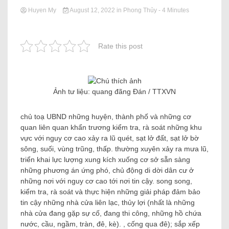
Huyen My
August 12, 2022
in
Phong Thủy
- 4 Minutes
Rate this post
Ảnh tư liệu: quang đãng Đán / TTXVN
chủ toạ UBND những huyện, thành phố và những cơ
quan liên quan khẩn trương kiểm tra, rà soát những khu
vực với nguy cơ cao xảy ra lũ quét, sạt lở đất, sạt lở bờ
sông, suối, vùng trũng, thấp. thường xuyên xảy ra mưa lũ,
triển khai lực lượng xung kích xuống cơ sở sẵn sàng
những phương án ứng phó, chủ động di dời dân cư ở
những nơi với nguy cơ cao tới nơi tin cậy. song song,
kiểm tra, rà soát và thực hiện những giải pháp đảm bảo
tin cậy những nhà cửa liên lạc, thủy lợi (nhất là những
nhà cửa đang gặp sự cố, đang thi công, những hồ chứa
nước, cầu, ngầm, tràn, đê, kè). , cống qua đê); sắp xếp