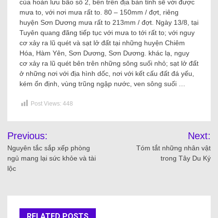
của hoàn lưu bão số 2, bên trên địa bàn tỉnh sẽ với được
mưa to, với nơi mưa rất to. 80 – 150mm / đợt, riêng
huyện Sơn Dương mưa rất to 213mm / đợt. Ngày 13/8, tại
Tuyên quang đãng tiếp tục với mưa to tới rất to; với nguy
cơ xảy ra lũ quét và sạt lở đất tại những huyện Chiêm
Hóa, Hàm Yên, Sơn Dương, Sơn Dương. khác lạ, nguy
cơ xảy ra lũ quét bên trên những sông suối nhỏ; sạt lở đất
ở những nơi với địa hình dốc, nơi với kết cấu đất đá yếu,
kém ổn định, vùng trũng ngập nước, ven sông suối …
Post Views:
448
Previous:
Next:
Nguyên tắc sắp xếp phòng
Tóm tắt những nhân vật
ngủ mang lại sức khỏe và tài
trong Tây Du Ký
lộc
RELATED POSTS