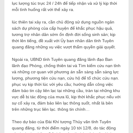
lực lượng túc trực 24 / 24h để tiếp nhận và xử lý kịp thời
mỗi tình huống rất với thể xảy ra.
lúc thiên tai xảy ra, cần chủ động sử dụng nguồn ngân
sách dự phòng của cấp huyện để khắc phục hậu quả,
tương trợ nhân dân sớm ổn định đời sống sinh sản; kịp
thời lên tiếng, đề xuất với Ủy ban nhân dân tỉnh Tuyên
quang đãng những vụ việc vượt thẩm quyền giải quyết.
Ngoài ra, UBND tỉnh Tuyên quang đãng lãnh đạo Ban
lãnh đạo Phòng, chống thiên tai và Tìm kiếm cứu nạn tỉnh
và những cơ quan với phương án sẵn sàng sẵn sàng lực
lượng, phương tiện cứu nạn, cứu hộ để tổ chức cứu nạn.
phục vụ kịp thời lúc với yêu cầu; hướng dẫn công việc
đảm bảo tin cậy liên lạc tại những cầu, tràn tại những khu
vực dễ bị tác động của mưa lũ, kịp thời khắc phục nếu với
sự cố xảy ra, đảm bảo liên lạc thông suốt, nhất là bên
trên những trục liên lạc. thông tin chính…
Theo dự báo của Đài Khí tượng Thủy văn tỉnh Tuyên
quang đãng, từ thời điểm ngày 10 tới 12/8, do tác động