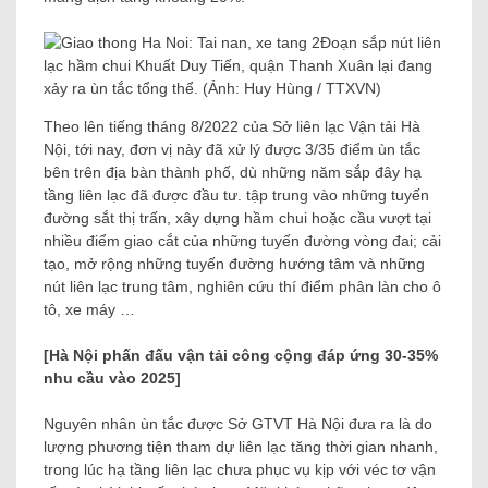
Đoạn sắp nút liên
lạc hầm chui Khuất Duy Tiến, quận Thanh Xuân lại đang
xảy ra ùn tắc tổng thể. (Ảnh: Huy Hùng / TTXVN)
Theo lên tiếng tháng 8/2022 của Sở liên lạc Vận tải Hà
Nội, tới nay, đơn vị này đã xử lý được 3/35 điểm ùn tắc
bên trên địa bàn thành phố, dù những năm sắp đây hạ
tầng liên lạc đã được đầu tư. tập trung vào những tuyến
đường sắt thị trấn, xây dựng hầm chui hoặc cầu vượt tại
nhiều điểm giao cắt của những tuyến đường vòng đai; cải
tạo, mở rộng những tuyến đường hướng tâm và những
nút liên lạc trung tâm, nghiên cứu thí điểm phân làn cho ô
tô, xe máy …
[Hà Nội phấn đấu vận tải công cộng đáp ứng 30-35%
nhu cầu vào 2025]
Nguyên nhân ùn tắc được Sở GTVT Hà Nội đưa ra là do
lượng phương tiện tham dự liên lạc tăng thời gian nhanh,
trong lúc hạ tầng liên lạc chưa phục vụ kịp với véc tơ vận