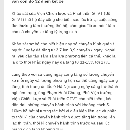
vẫn còn đó 32 điểm kẹt xe
Khảo sát của Viện Chiến lược và Phát triển GTVT (Bộ
GTVT) thế hệ đây cũng cho biết, sau lúc trở lại cuộc sống
đời thường tầm thường thế hệ, cảm giác “lò xo nén” làm
cho số chuyến xe tăng tỷ trọng sinh.
Khảo sát sơ bộ cho biết hiện nay số chuyến bình quân /
người / ngày đã tăng từ 3,7 lên 3,9 chuyến / ngày. Ngoài
ra, yêu cầu tậu sắm sắm lựa phương tiện cá thể, khác lạ
là ô tô thời khắc ngày nay đã tăng từ 11-13% tới 17%.
cùng theo với sự càng ngày càng tăng số lượng chuyến
xe mỗi ngày và lượng phương tiện cá thể càng ngày càng
tăng, tình trạng ùn tắc ở Hà Nội càng ngày càng trở thành
nghiêm trọng, ông Phạm Hoài Chung, Phó Viện trưởng
Viện Chiến lược và Phát triển GTVT cho biết thêm, kéo
dãn dài. những chuyến hành trình với khoảng cách 5-
10km hồ hết bị tương tác bởi vì điều kiện liên lạc và phần
to thời kì của chuyến hành trình được tăng lên trong liên
lạc thị trấn. thời kì chuyến hành trình trước và sau lúc
mang dịch tăng khoảng 20%.