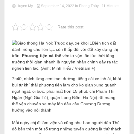
Huyen My
September 14, 2022
in
Phong Thủy
- 11 Minutes
Rate this post
Diện tích đất
dành riêng cho liên lạc còn thấp đối với đất xây dựng thị
trấn.
Phương tiện cá thể
véc tơ vận tốc tức thời tăng
trưởng thời gian nhanh là nguyên nhân chính gây ra tắc
nghẽn liên lạc. (Ảnh: Minh Hiếu / Vietnam +)
7h40, nhích từng centimet đường, tiếng còi xe inh ỏi, khói
bụi từ khí thải phương tiện làm cho ko gian xung quanh
ngột ngạt, oi bức, phải mất hơn 15 phút, chị Phạm Thị
Ngân (Ngô Gia Tú), quận Long Biên, Hà Nội) rất mang
thể vận chuyển xe máy lên đầu cầu Chương Dương
hướng vào nội thành.
Mỗi ngày chị đi làm việc và cũng như bao người dân Thủ
đô bên trên một số trong những tuyến đường là thử thách