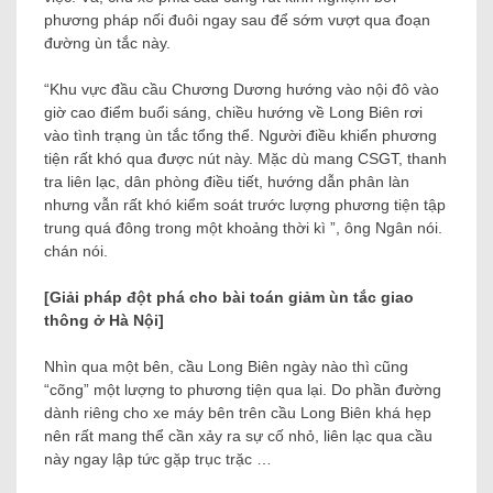
phương pháp nối đuôi ngay sau để sớm vượt qua đoạn
đường ùn tắc này.
“Khu vực đầu cầu Chương Dương hướng vào nội đô vào
giờ cao điểm buổi sáng, chiều hướng về Long Biên rơi
vào tình trạng ùn tắc tổng thể. Người điều khiển phương
tiện rất khó qua được nút này. Mặc dù mang CSGT, thanh
tra liên lạc, dân phòng điều tiết, hướng dẫn phân làn
nhưng vẫn rất khó kiểm soát trước lượng phương tiện tập
trung quá đông trong một khoảng thời kì ”, ông Ngân nói.
chán nói.
[Giải pháp đột phá cho bài toán giảm ùn tắc giao
thông ở Hà Nội]
Nhìn qua một bên, cầu Long Biên ngày nào thì cũng
“cõng” một lượng to phương tiện qua lại. Do phần đường
dành riêng cho xe máy bên trên cầu Long Biên khá hẹp
nên rất mang thể cần xảy ra sự cố nhỏ, liên lạc qua cầu
này ngay lập tức gặp trục trặc …