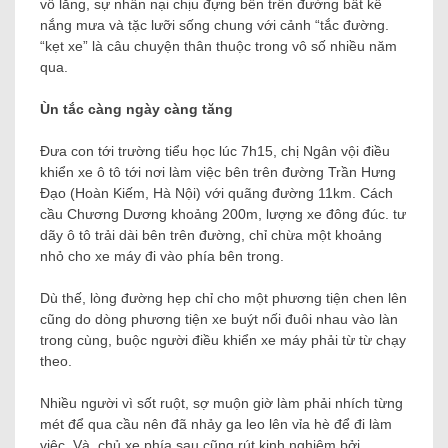
vô lăng, sự nhẫn nại chịu đựng bên trên đường bất kể
nắng mưa và tặc lưỡi sống chung với cảnh “tắc đường.
“kẹt xe” là câu chuyện thân thuộc trong vô số nhiều năm
qua.
Ùn tắc càng ngày càng tăng
Đưa con tới trường tiểu học lúc 7h15, chị Ngân vội điều
khiển xe ô tô tới nơi làm việc bên trên đường Trần Hưng
Đạo (Hoàn Kiếm, Hà Nội) với quãng đường 11km. Cách
cầu Chương Dương khoảng 200m, lượng xe đông đúc. tư
dãy ô tô trải dài bên trên đường, chỉ chừa một khoảng
nhỏ cho xe máy đi vào phía bên trong.
Dù thế, lòng đường hẹp chỉ cho một phương tiện chen lên
cũng do dòng phương tiện xe buýt nối đuôi nhau vào làn
trong cùng, buộc người điều khiển xe máy phải từ từ chạy
theo.
Nhiều người vì sốt ruột, sợ muộn giờ làm phải nhích từng
mét để qua cầu nên đã nhảy ga leo lên vỉa hè để đi làm
việc. Và, chủ xe phía sau cũng rút kinh nghiệm bởi