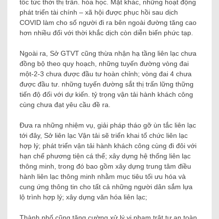
tốc tức thời thị trấn. hóa học. Mặt khác, những hoạt động
phát triển tài chính – xã hội được phục hồi sau dịch
COVID làm cho số người đi ra bên ngoài đường tăng cao
hơn nhiều đối với thời khắc dịch còn diễn biến phức tạp.
Ngoài ra, Sở GTVT cũng thừa nhận hạ tầng liên lạc chưa
đồng bộ theo quy hoạch, những tuyến đường vòng đai
một-2-3 chưa được đầu tư hoàn chỉnh; vòng đai 4 chưa
được đầu tư. những tuyến đường sắt thị trấn lững thững
tiến độ đối với dự kiến. tỷ trọng vận tải hành khách công
cùng chưa đạt yêu cầu đề ra.
Đưa ra những nhiệm vụ, giải pháp tháo gỡ ùn tắc liên lạc
tới đây, Sở liên lạc Vận tải sẽ triển khai tổ chức liên lạc
hợp lý; phát triển vận tải hành khách công cùng đi đôi với
hạn chế phương tiện cá thể; xây dựng hệ thống liên lạc
thông minh, trong đó bao gồm xây dựng trung tâm điều
hành liên lạc thông minh nhằm mục tiêu tối ưu hóa và
cung ứng thông tin cho tất cả những người dân sắm lựa
lộ trình hợp lý; xây dựng văn hóa liên lạc;
Thành phố cũng tăng cường xử lý vi phạm trật tự an toàn