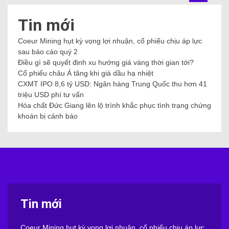
Tin mới
Coeur Mining hụt kỳ vọng lợi nhuận, cổ phiếu chịu áp lực
sau báo cáo quý 2
Điều gì sẽ quyết định xu hướng giá vàng thời gian tới?
Cổ phiếu châu Á tăng khi giá dầu hạ nhiệt
CXMT IPO 8,6 tỷ USD: Ngân hàng Trung Quốc thu hơn 41
triệu USD phí tư vấn
Hóa chất Đức Giang lên lộ trình khắc phục tình trạng chứng
khoán bị cảnh báo
Tin mới
Coeur Mining hụt kỳ vọng lợi nhuận, cổ phiếu chịu áp lực