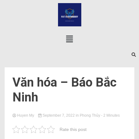
Văn hóa – Báo Bắc
Ninh
Huyen My
September 7, 2022
in
Phong Thủy
- 2 Minutes
Rate this post