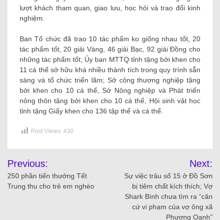
lượt khách tham quan, giao lưu, học hỏi và trao đổi kinh
nghiệm.
Ban Tổ chức đã trao 10 tác phẩm ko giống nhau tốt, 20
tác phẩm tốt, 20 giải Vàng, 46 giải Bạc, 92 giải Đồng cho
những tác phẩm tốt; Ủy ban MTTQ tỉnh tặng bởi khen cho
11 cá thể sở hữu khá nhiều thành tích trong quy trình sẵn
sàng và tổ chức triển lãm; Sở công thương nghiệp tặng
bởi khen cho 10 cá thể, Sở Nông nghiệp và Phát triển
nông thôn tặng bởi khen cho 10 cá thể, Hội sinh vật học
tỉnh tặng Giấy khen cho 136 tập thể và cá thể.
Post Views:
430
Previous:
Next:
250 phần tiến thưởng Tết
Sự việc trâu số 15 ở Đồ Sơn
Trung thu cho trẻ em nghèo
bị tiêm chất kích thích; Vợ
Shark Bình chưa tìm ra “căn
cứ vi phạm của vợ ông xã
Phương Oanh”