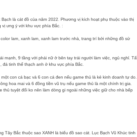
ạch là cát đồ của năm 2022. Phương vị kích hoạt phụ thuộc vào thị
vị ưng ý với khu vực phía Bắc. :
olor lam, xanh lam, xanh lam trước nhà, trang trí bởi những đồ sử
i mạnh, 9 tầng với phái nữ ở bên tay trái người làm việc, ngủ nghỉ. Tấ
, đá tinh thể thạch anh ở khu vực phía Bắc.
 một con cá bạc và 6 con cá đen nếu game thủ là kẻ kinh doanh tự do.
g hoa mai và 6 đồng tiền vũ trụ nếu game thủ là một chính trị gia.
thủ tuyệt đối ko nên làm dòng gi ngoài những việc giữ cho nhà bếp
g Tây Bắc thuộc sao XANH là biểu đồ sao cát. Lục Bạch Vũ Khúc tinh