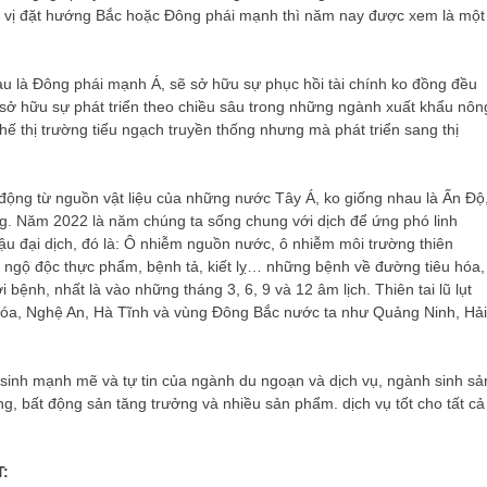
n vị đặt hướng Bắc hoặc Đông phái mạnh thì năm nay được xem là một
au là Đông phái mạnh Á, sẽ sở hữu sự phục hồi tài chính ko đồng đều
sở hữu sự phát triển theo chiều sâu trong những ngành xuất khẩu nôn
ế thị trường tiểu ngạch truyền thống nhưng mà phát triển sang thị
ộng từ nguồn vật liệu của những nước Tây Á, ko giống nhau là Ấn Độ
ng. Năm 2022 là năm chúng ta sống chung với dịch để ứng phó linh
u đại dịch, đó là: Ô nhiễm nguồn nước, ô nhiễm môi trường thiên
 ngộ độc thực phẩm, bệnh tả, kiết lỵ… những bệnh về đường tiêu hóa,
bệnh, nhất là vào những tháng 3, 6, 9 và 12 âm lịch. Thiên tai lũ lụt
Hóa, Nghệ An, Hà Tĩnh và vùng Đông Bắc nước ta như Quảng Ninh, Hải
sinh mạnh mẽ và tự tin của ngành du ngoạn và dịch vụ, ngành sinh sả
ng, bất động sản tăng trưởng và nhiều sản phẩm. dịch vụ tốt cho tất cả
: