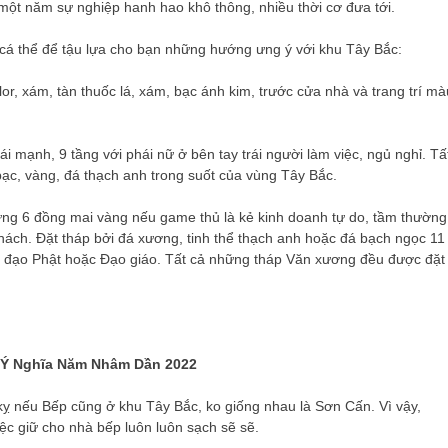
ề một năm sự nghiệp hanh hao khô thông, nhiều thời cơ đưa tới.
 cá thể để tậu lựa cho bạn những hướng ưng ý với khu Tây Bắc:
or, xám, tàn thuốc lá, xám, bạc ánh kim, trước cửa nhà và trang trí mà
i mạnh, 9 tầng với phái nữ ở bên tay trái người làm việc, ngủ nghỉ. Tấ
 bạc, vàng, đá thạch anh trong suốt của vùng Tây Bắc.
đựng 6 đồng mai vàng nếu game thủ là kẻ kinh doanh tự do, tầm thường
khách. Đặt tháp bởi đá xương, tinh thể thạch anh hoặc đá bạch ngọc 11
eo đạo Phật hoặc Đạo giáo. Tất cả những tháp Văn xương đều được đặt
 Ý Nghĩa Năm Nhâm Dần 2022
ỵ nếu Bếp cũng ở khu Tây Bắc, ko giống nhau là Sơn Cấn. Vì vậy,
ệc giữ cho nhà bếp luôn luôn sạch sẽ sẽ.