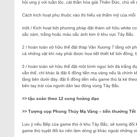
hội ưng ý với tuần lộc, cát thần hóa giải Thiên Đức, chủ v
Cách kích hoạt phụ thuộc vào thị hiếu và thẩm mỹ của mỗi
một / Kích hoạt bởi phương pháp đặt thảm sở hữu white col
sắc xám, trắng hoặc màu sắc ánh kim ở khu vực Tây Bắc.
2 / hoàn toàn sở hữu thể đặt tháp Văn Xương 7 tầng với phá
cả những vật khí này phải được họa tiết thiết kế bởi đồng,
3 / hoàn toàn sở hữu thể đặt một bình ngọc bởi đá trắng 
vẫn thế, chỉ khác là đặt 6 đồng tiền mạ vàng nếu là chính 
tầng bên dưới đáy, đặt 6 đồng tiền nếu game thủ là kẻ th
bên tay trái của người dân lao động vùng Tây Bắc.
>> tậu xoàn theo 12 cung hoàng đạo
>> Tượng cọp Phong Thủy Mạ Vàng – tiến thưởng Tết
Lưu ý nếu Bếp của game thủ ở khu Tây Bắc, sẽ tương đối k
game thủ tuyệt đối ko nên làm dòng gi khác ngoài những vi