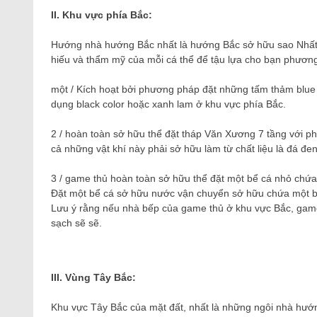
II. Khu vực phía Bắc:
Hướng nhà hướng Bắc nhất là hướng Bắc sở hữu sao Nhất B
hiếu và thẩm mỹ của mỗi cá thể để tậu lựa cho bạn phương 
một / Kích hoạt bởi phương pháp đặt những tấm thảm blue c
dụng black color hoặc xanh lam ở khu vực phía Bắc.
2 / hoàn toàn sở hữu thể đặt tháp Văn Xương 7 tầng với phá
cả những vật khí này phải sở hữu làm từ chất liệu là đá đen
3 / game thủ hoàn toàn sở hữu thể đặt một bể cá nhỏ chứa
Đặt một bể cá sở hữu nước vận chuyển sở hữu chứa một bôn
Lưu ý rằng nếu nhà bếp của game thủ ở khu vực Bắc, game 
sạch sẽ sẽ.
III. Vùng Tây Bắc:
Khu vực Tây Bắc của mặt đất, nhất là những ngôi nhà hướn