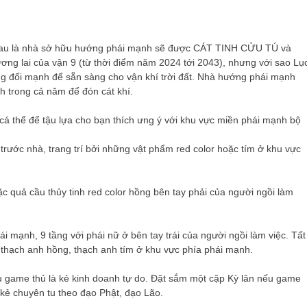
 nhau là nhà sở hữu hướng phái mạnh sẽ được CÁT TINH CỬU TÚ và
ương lai của vận 9 (từ thời điểm năm 2024 tới 2043), nhưng với sao Lụ
ơng đối mạnh để sẵn sàng cho vận khí trời đất. Nhà hướng phái mạnh
 trong cả năm để đón cát khí.
cá thể để tậu lựa cho bạn thích ưng ý với khu vực miền phái mạnh bộ
trước nhà, trang trí bởi những vật phẩm red color hoặc tím ở khu vực
ặc quả cầu thủy tinh red color hồng bên tay phải của người ngồi làm
i mạnh, 9 tầng với phái nữ ở bên tay trái của người ngồi làm việc. Tất
, thạch anh hồng, thạch anh tím ở khu vực phía phái mạnh.
u game thủ là kẻ kinh doanh tự do. Đặt sắm một cặp Kỳ lân nếu game
à kẻ chuyên tu theo đạo Phật, đạo Lão.