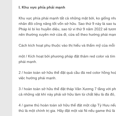
I. Khu vực phía phái mạnh
Khu vực phía phái mạnh tất cả những mặt bởi, ko giống
nhân đôi công năng tốt vốn sở hữu. Sao thứ 9 này là sao t
Pháp kì bí ko huyền diệu, sao tử vi thứ 9 năm 2022 sẽ tư
nên thường xuyên mở cửa đi, cửa sổ theo hướng phái mạnh
Cách kích hoạt phụ thuộc vào thị hiếu và thẩm mỹ của mỗi 
một / Kích hoạt bởi phương pháp đặt thảm red color và tím 
phái mạnh.
2 / hoàn toàn sở hữu thể đặt quả cầu đá red color hồng ho
việc hướng phái mạnh.
3 / hoàn toàn sở hữu thể đặt tháp Văn Xương 7 tầng với phá
cả những vật khí này phải sở hữu làm từ chất liệu là đá đỏ
4 / game thủ hoàn toàn sở hữu thể đặt một cặp Tỳ Hưu nế
thủ là một chính trị gia. Hãy đặt một vài Ni nếu game thủ l