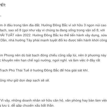
YẾT:
.
m ở đâu trong tâm địa đất. Hướng Đông Bắc vì sở hữu 3 ngọn núi cao
h, sao số 8 (gọi như vậy vì chúng ta đang sống trong vận số 8, với
i THÁI TUẤT năm 2022. Hướng Đông Bắc ko thể tiến hành xây dựng, sửa
ần, nhà hướng Tây phái mạnh tuyệt đối ko được tiến hành khởi công
iếm Phong nên dù bát bạch đóng chiếu cũng sắp lùi, nên ở phương này
 khuyên nên hạn chế ngủ nướng, ngơi nghỉ. và làm việc ở đây rất
rạch Phù Thái Tuế ở hướng Đông Bắc để hóa giải sát khí.
ũng như giữ dọn dẹp sạch sẽ sẽ.
Vì vậy, những doanh nhân sở hữu căn hộ, văn phòng hay bàn làm việ
 lưu ý, dễ gặp chuyện xấu bất thần.