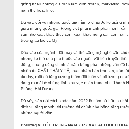
giống nhau những gia đình làm kinh doanh, marketing, đơ
năm thu hoạch to.
Dù vậy, đối với những quốc gia nằm ở châu Á, ko giống nh
giữa những quốc gia. Riêng việt phái mạnh phái mạnh cần 
sản như xuất khẩu thủy sản, xuất khẩu nông sản cần hạn ch
trường âu lục và Mỹ.
Đầu vào của ngành dệt may và thủ công mỹ nghệ cần chủ đ
nhưng ko thể quá phụ thuộc vào nguồn vật liệu truyền thố
động, nhưng cũng chính là năm bùng phát những vấn đề hậ
nhiên do CHẤT THẢI Y TẾ, thực phẩm bẩn tràn lan, dẫn tới
dạ dày, ruột sẽ tăng cường thêm đột biến về số lượng người 
đang ra mắt ở những tỉnh khu vực miền trung như Thanh 
Phòng, Hải Dương.
Dù vậy, vẫn nói cách khác năm 2022 là năm sở hữu sự hồi 
dịch vụ tăng mạnh, thị trường tài chính nhà băng tăng trưở
những người dân.
Phương vị TỐT TRONG NĂM 2022 VÀ CÁCH KÍCH HOẠT