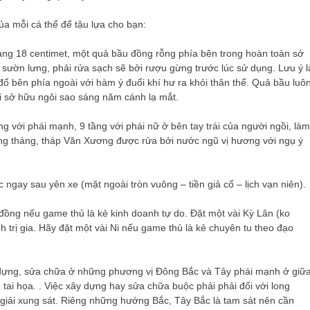
a mỗi cá thể để tậu lựa cho bạn:
ảng 18 centimet, một quả bầu đồng rỗng phía bên trong hoàn toàn sở
 sườn lưng, phải rửa sạch sẽ bởi rượu gừng trước lúc sử dụng. Lưu ý l
đổ bên phía ngoài với hàm ý đuổi khí hư ra khỏi thân thể. Quả bầu luô
ơi sở hữu ngôi sao sáng năm cánh lạ mắt.
g với phái mạnh, 9 tầng với phái nữ ở bên tay trái của người ngồi, làm
hàng tháng, tháp Văn Xương được rửa bởi nước ngũ vị hương với ngụ ý
 ngay sau yên xe (mặt ngoài tròn vuông – tiền giả cổ – lịch vạn niên).
đồng nếu game thủ là kẻ kinh doanh tự do. Đặt một vài Kỳ Lân (ko
 trị gia. Hãy đặt một vài Ni nếu game thủ là kẻ chuyên tu theo đạo
 dựng, sửa chữa ở những phương vị Đông Bắc và Tây phái mạnh ở giữ
i họa. . Việc xây dựng hay sửa chữa buộc phải phải đối với long
 giải xung sát. Riêng những hướng Bắc, Tây Bắc là tam sát nên cần