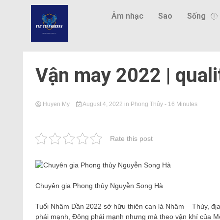
Âm nhạc
Sao
Sống
Vận may 2022 | quali
Huyen My
August 4, 2022
in
Phong Thủy
- 16 Minutes
Rate this post
Chuyên gia Phong thủy Nguyễn Song Hà
Tuổi Nhâm Dần 2022 sở hữu thiên can là Nhâm – Thủy, đị
phái mạnh, Đông phái mạnh nhưng mà theo vận khí của Mộ 