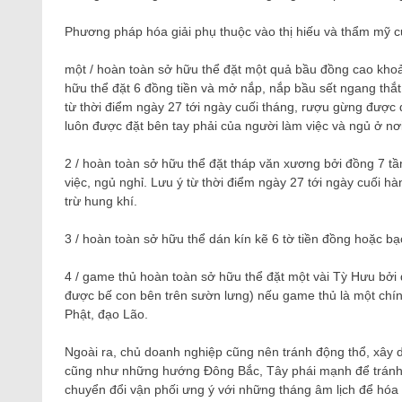
Phương pháp hóa giải phụ thuộc vào thị hiếu và thẩm mỹ củ
một / hoàn toàn sở hữu thể đặt một quả bầu đồng cao kho
hữu thể đặt 6 đồng tiền và mở nắp, nắp bầu sết ngang thắt
từ thời điểm ngày 27 tới ngày cuối tháng, rượu gừng được 
luôn được đặt bên tay phải của người làm việc và ngủ ở n
2 / hoàn toàn sở hữu thể đặt tháp văn xương bởi đồng 7 tần
việc, ngủ nghỉ. Lưu ý từ thời điểm ngày 27 tới ngày cuối 
trừ hung khí.
3 / hoàn toàn sở hữu thể dán kín kẽ 6 tờ tiền đồng hoặc bạc
4 / game thủ hoàn toàn sở hữu thể đặt một vài Tỳ Hưu bởi 
được bế con bên trên sườn lưng) nếu game thủ là một chính
Phật, đạo Lão.
Ngoài ra, chủ doanh nghiệp cũng nên tránh động thổ, xây
cũng như những hướng Đông Bắc, Tây phái mạnh để tránh ta
chuyển đổi vận phối ưng ý với những tháng âm lịch để hóa