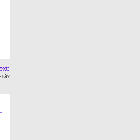
ext:
 tốt?