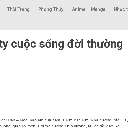
Thời Trang
Phong Thủy
Anime – Manga
Nhạc t
ty cuộc sống đời thường
a chi Dần – Mộc, nạp âm của năm là Kim Bạc Kim. Nhà hướng Bắc, Tâ
long, giáp Kỳ môn là được hướng Thìn vượng, tài lộc dồi dào. ko