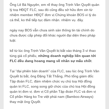
Ông Lê Bá Nguyên, em rể thay ông Trịnh Văn Quyết quản
lý toạ HĐQT FLC, sau đó cũng đều sở hữu đơn xin từ
nhiệm member HĐQT đơn vị Chứng khoán BOS vì lý do
cá thể, ko thể tiếp tục đảm nhận. nhiệm vụ. đây.
ngày nay BOS vẫn chưa sinh sản thông tin tài chính do
chưa được cấp phép đổi khác người đại diện theo pháp
luật.
kể từ lúc ông Trịnh Văn Quyết bị bắt vào tháng 3 vì thao
túng giá cổ phiếu,
những doanh nghiệp liên quan tới
FLC đều đang hoang mang về nhân sự mấu chốt
.
Tại “đại phiên bản doanh” của FLC, sau lúc ông Trịnh Văn
Quyết bị bắt, ông Đặng Tất Thắng, Phó tổng giám đốc
Tập đoàn FLC, đảm nhiệm chức vụ chủ toạ Hội đồng
quản trị FLC, song song giữ chức của chủ toạ Hội đồng
quản trị đơn vị. đơn vị Cổ phần Tập đoàn FLC và đơn vị
Cổ phần Hàng ko Tre việt phái nam (Bamboo Airways)
thay mặt ông Quyết.