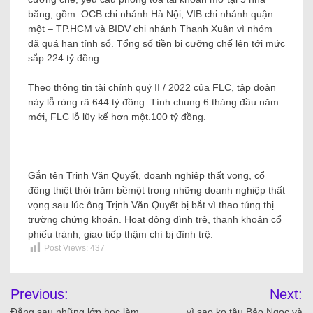
băng, gồm: OCB chi nhánh Hà Nội, VIB chi nhánh quận
một – TP.HCM và BIDV chi nhánh Thanh Xuân vì nhóm
đã quá hạn tính sổ. Tổng số tiền bị cưỡng chế lên tới mức
sắp 224 tỷ đồng.
Theo thông tin tài chính quý II / 2022 của FLC, tập đoàn
này lỗ ròng rã 644 tỷ đồng. Tính chung 6 tháng đầu năm
mới, FLC lỗ lũy kế hơn một.100 tỷ đồng.
Gắn tên Trịnh Văn Quyết, doanh nghiệp thất vọng, cổ
đông thiệt thòi trăm bề
một trong những doanh nghiệp thất
vọng sau lúc ông Trịnh Văn Quyết bị bắt vì thao túng thị
trường chứng khoán. Hoạt động đình trệ, thanh khoản cổ
phiếu tránh, giao tiếp thậm chí bị đình trệ.
Post Views:
437
Previous:
Next:
Đằng sau những lớp học làm
vì sao ko tậu Bảo Ngọc và