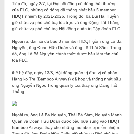
Tiếp đó, ngày 2/7, tại Đại hội đồng cổ đông thất thường
của FLC, những cổ đông đã thống nhất bầu 5 member
HĐQT nhiệm kỳ 2021-2026. Trong đó, bà Bùi Hải Huyền
giữ chức vụ phó chủ toạ túc trực và ông Đặng Tất Thắng
giữ chức vụ phó chủ toạ Hội đồng quản trị Tập đoàn FLC.
Ngoài ra, đại hội đã bầu 3 member HĐQT gồm ông Lê Bá
Nguyên, ông Đoàn Hữu Doãn và ông Lê Thái Sâm. Trong
đó, ông Lê Bá Nguyên chính thức được bầu làm tân chủ
toạ FLC.
thế hệ đây, ngày 13/8, Hội đồng quản trị đơn vị cổ phần
Hàng ko Tre (Bamboo Airways) đã họp và thống nhất bầu
ông Nguyễn Ngọc Trọng quản lý toạ thay ông Đặng Tất
Thắng.
Ngoài ra, ông Lê Bá Nguyên, Thái Bá Sâm, Nguyễn Mạnh
Quân và Đoàn Hữu Doãn được bầu bửa sung vào HĐQT
Bamboo Airways thay cho những member bị miễn nhiệm.
Trong đó, ông Đoàn Hữu Doãn giữ chức vụ Phó chủ toạ