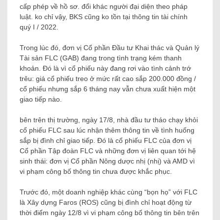
cấp phép về hồ sơ. đổi khác người đại diện theo pháp
luật. ko chỉ vậy, BKS cũng ko tồn tại thông tin tài chính
quý I / 2022.
Trong lúc đó, đơn vị Cổ phần Đầu tư Khai thác và Quản lý
Tài sản FLC (GAB) đang trong tình trạng kém thanh
khoản. Đó là vì cổ phiếu này đang rơi vào tình cảnh trớ
trêu: giá cổ phiếu treo ở mức rất cao sắp 200.000 đồng /
cổ phiếu nhưng sắp 6 tháng nay vẫn chưa xuất hiện một
giao tiếp nào.
bên trên thị trường, ngày 17/8, nhà đầu tư tháo chạy khỏi
cổ phiếu FLC sau lúc nhận thêm thông tin về tình huống
sắp bị đình chỉ giao tiếp. Đó là cổ phiếu FLC của đơn vị
Cổ phần Tập đoàn FLC và những đơn vị liên quan tới hệ
sinh thái: đơn vị Cổ phần Nông dược nhị (nhị) và AMD vì
vi phạm công bố thông tin chưa được khắc phục.
Trước đó, một doanh nghiệp khác cùng “bọn họ” với FLC
là Xây dựng Faros (ROS) cũng bị đình chỉ hoạt động từ
thời điểm ngày 12/8 vì vi phạm công bố thông tin bên trên