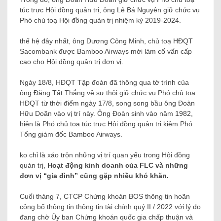
túc trực Hội đồng quản trị, ông Lê Bá Nguyên giữ chức vụ
Phó chủ toạ Hội đồng quản trị nhiệm kỳ 2019-2024.
thế hệ đây nhất, ông Dương Công Minh, chủ toạ HĐQT
Sacombank được Bamboo Airways mời làm cố vấn cấp
cao cho Hội đồng quản trị đơn vị.
Ngày 18/8, HĐQT Tập đoàn đã thông qua tờ trình của
ông Đặng Tất Thắng về sự thôi giữ chức vụ Phó chủ toạ
HĐQT từ thời điểm ngày 17/8, song song bầu ông Đoàn
Hữu Doãn vào vị trí này. Ông Đoàn sinh vào năm 1982,
hiện là Phó chủ toạ túc trực Hội đồng quản trị kiêm Phó
Tổng giám đốc Bamboo Airways.
ko chỉ là xáo trộn những vị trí quan yếu trong Hội đồng
quản trị,
Hoạt động kinh doanh của FLC và những
đơn vị “gia đình” cũng gặp nhiều khó khăn.
Cuối tháng 7, CTCP Chứng khoán BOS thông tin hoãn
công bố thông tin thông tin tài chính quý II / 2022 với lý do
đang chờ Ủy ban Chứng khoán quốc gia chấp thuận và