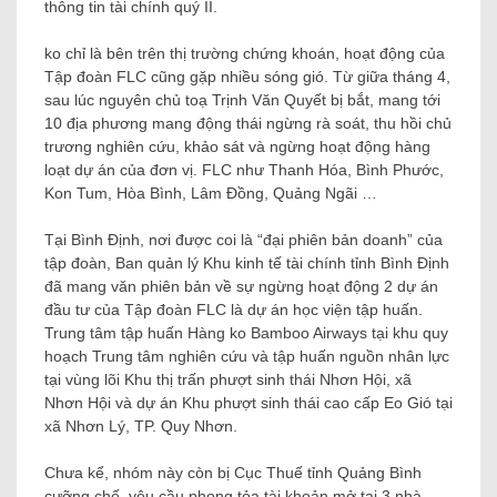
thông tin tài chính quý II.
ko chỉ là bên trên thị trường chứng khoán, hoạt động của
Tập đoàn FLC cũng gặp nhiều sóng gió. Từ giữa tháng 4,
sau lúc nguyên chủ toạ Trịnh Văn Quyết bị bắt, mang tới
10 địa phương mang động thái ngừng rà soát, thu hồi chủ
trương nghiên cứu, khảo sát và ngừng hoạt động hàng
loạt dự án của đơn vị. FLC như Thanh Hóa, Bình Phước,
Kon Tum, Hòa Bình, Lâm Đồng, Quảng Ngãi …
Tại Bình Định, nơi được coi là “đại phiên bản doanh” của
tập đoàn, Ban quản lý Khu kinh tế tài chính tỉnh Bình Định
đã mang văn phiên bản về sự ngừng hoạt động 2 dự án
đầu tư của Tập đoàn FLC là dự án học viện tập huấn.
Trung tâm tập huấn Hàng ko Bamboo Airways tại khu quy
hoạch Trung tâm nghiên cứu và tập huấn nguồn nhân lực
tại vùng lõi Khu thị trấn phượt sinh thái Nhơn Hội, xã
Nhơn Hội và dự án Khu phượt sinh thái cao cấp Eo Gió tại
xã Nhơn Lý, TP. Quy Nhơn.
Chưa kể, nhóm này còn bị Cục Thuế tỉnh Quảng Bình
cưỡng chế, yêu cầu phong tỏa tài khoản mở tại 3 nhà