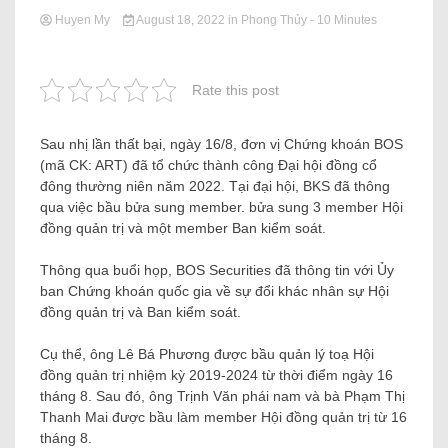
Huyen My
August 18, 2022
in
Phong Thủy
- 10 Minutes
Rate this post
Sau nhị lần thất bại, ngày 16/8, đơn vị Chứng khoán BOS
(mã CK: ART) đã tổ chức thành công Đại hội đồng cổ
đông thường niên năm 2022. Tại đại hội, BKS đã thông
qua việc bầu bửa sung member. bửa sung 3 member Hội
đồng quản trị và một member Ban kiểm soát.
Thông qua buổi họp, BOS Securities đã thông tin với Ủy
ban Chứng khoán quốc gia về sự đổi khác nhân sự Hội
đồng quản trị và Ban kiểm soát.
Cụ thể, ông Lê Bá Phương được bầu quản lý toạ Hội
đồng quản trị nhiệm kỳ 2019-2024 từ thời điểm ngày 16
tháng 8. Sau đó, ông Trịnh Văn phái nam và bà Phạm Thị
Thanh Mai được bầu làm member Hội đồng quản trị từ 16
tháng 8.