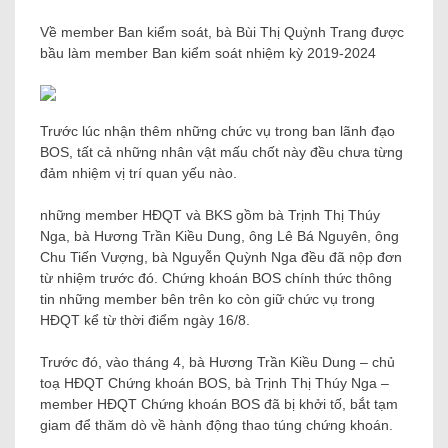
Về member Ban kiểm soát, bà Bùi Thị Quỳnh Trang được
bầu làm member Ban kiểm soát nhiệm kỳ 2019-2024
Trước lúc nhận thêm những chức vụ trong ban lãnh đạo
BOS, tất cả những nhân vật mấu chốt này đều chưa từng
đảm nhiệm vị trí quan yếu nào.
những member HĐQT và BKS gồm bà Trịnh Thị Thúy
Nga, bà Hương Trần Kiều Dung, ông Lê Bá Nguyên, ông
Chu Tiến Vượng, bà Nguyễn Quỳnh Nga đều đã nộp đơn
từ nhiệm trước đó. Chứng khoán BOS chính thức thông
tin những member bên trên ko còn giữ chức vụ trong
HĐQT kể từ thời điểm ngày 16/8.
Trước đó, vào tháng 4, bà Hương Trần Kiều Dung – chủ
toạ HĐQT Chứng khoán BOS, bà Trịnh Thị Thúy Nga –
member HĐQT Chứng khoán BOS đã bị khởi tố, bắt tạm
giam để thăm dò về hành động thao túng chứng khoán.