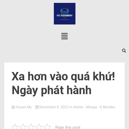
Xa hơn vào quá khứ!
Ngày phát hành
Huyen My
November 8, 2022
in
Anime - Manga
- 6 Minutes
Rate this post