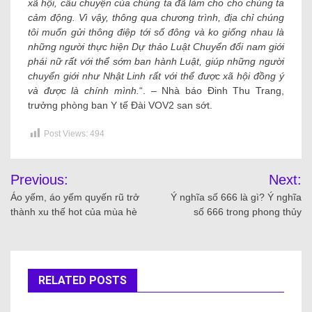
xã hội, câu chuyện của chúng ta đã làm cho cho chúng ta
cảm động. Vì vậy, thông qua chương trình, địa chỉ chúng
tôi muốn gửi thông điệp tới số đông và ko giống nhau là
những người thực hiện Dự thảo Luật Chuyển đổi nam giới
phái nữ rất với thể sớm ban hành Luật, giúp những người
chuyển giới như Nhật Linh rất với thể được xã hội đồng ý
và được là chính mình.
“. – Nhà báo Đinh Thu Trang,
trưởng phòng ban Y tế Đài VOV2 san sớt.
Post Views:
494
Previous:
Next:
Áo yếm, áo yếm quyến rũ trở
Ý nghĩa số 666 là gì? Ý nghĩa
thành xu thế hot của mùa hè
số 666 trong phong thủy
RELATED POSTS