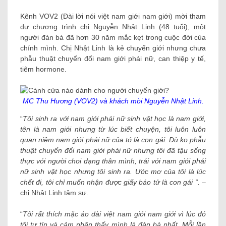
Kênh VOV2 (Đài lời nói việt nam giới nam giới) mời tham
dự chương trình chị Nguyễn Nhật Linh (48 tuổi), một
người đàn bà đã hơn 30 năm mắc kẹt trong cuộc đời của
chính mình. Chị Nhật Linh là kẻ chuyển giới nhưng chưa
phẫu thuật chuyển đổi nam giới phái nữ, can thiệp y tế,
tiêm hormone.
MC Thu Hương (VOV2) và khách mời Nguyễn Nhật Linh.
“
Tôi sinh ra với nam giới phái nữ sinh vật học là nam giới,
tên là nam giới nhưng từ lúc biết chuyện, tôi luôn luôn
quan niệm nam giới phái nữ của tớ là con gái. Dù ko phẫu
thuật chuyển đổi nam giới phái nữ nhưng tôi đã tậu sống
thực với người chơi dạng thân mình, trái với nam giới phái
nữ sinh vật học nhưng tôi sinh ra. Ước mơ của tôi là lúc
chết đi, tôi chỉ muốn nhận được giấy báo tử là con gái ”.
–
chị Nhật Linh tâm sự.
“
Tôi rất thích mặc áo dài việt nam giới nam giới vì lúc đó
tôi tự tín và cảm nhận thấy mình là đàn bà nhất. Mỗi lần