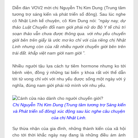
Diễn đàn VOV2 mời chị Nguyễn Thị Kim Dung (Trung tâm
tương trợ sáng kiến ​​và phát triển số đông). Sau lúc nghe
cô Nhật Linh kể chuyện, cô Kim Dung nói:
“ngày nay, dự
thảo Luật Chuyển đổi nam giới phái nữ do Bộ Y tế chủ trì
soạn thảo vẫn chưa được thông qua. với nhu yếu chuyển
giới bên trên giấy là ước mơ ko chỉ với của riêng chị Nhật
Linh nhưng còn của rất nhiều người chuyển giới bên trên
trái đất. khắp việt nam giới nam giới ”.
Nhiều người tậu lựa cách tự tiêm hormone nhưng ko tới
bệnh viện, đồng ý những tai biến y khoa rất với thể dẫn
tới tử vong chỉ với với nhu yếu được sống một ngày với ý
nghĩa, đúng nam giới phái nữ mình với nhu yếu.
Chị Nguyễn Thị Kim Dung (Trung tâm tương trợ Sáng kiến
​​và Phát triển số đông) xúc động sau lúc nghe câu chuyện
của chị Nhật Linh.
Sự thừa nhận của gia đình, những thành kiến ​​của xã hội
cho tới thời khắc ngày nay đang là những điều ám ảnh