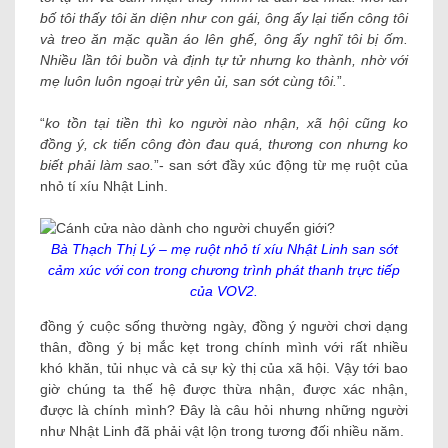
bố tôi thấy tôi ăn diện như con gái, ông ấy lại tiến công tôi
và treo ăn mặc quần áo lên ghế, ông ấy nghĩ tôi bị ốm.
Nhiều lần tôi buồn và định tự tử nhưng ko thành, nhờ với
mẹ luôn luôn ngoại trừ yên ủi, san sớt cùng tôi.
”.
“
ko tồn tại tiền thì ko người nào nhận, xã hội cũng ko
đồng ý, ck tiến công đòn đau quá, thương con nhưng ko
biết phải làm sao.
”- san sớt đầy xúc động từ mẹ ruột của
nhỏ tí xíu Nhật Linh.
Bà Thạch Thị Lý – mẹ ruột nhỏ tí xíu Nhật Linh san sớt
cảm xúc với con trong chương trình phát thanh trực tiếp
của VOV2.
đồng ý cuộc sống thường ngày, đồng ý người chơi dạng
thân, đồng ý bị mắc kẹt trong chính mình với rất nhiều
khó khăn, tủi nhục và cả sự kỳ thị của xã hội. Vậy tới bao
giờ chúng ta thế hệ được thừa nhận, được xác nhận,
được là chính mình? Đây là câu hỏi nhưng những người
như Nhật Linh đã phải vật lộn trong tương đối nhiều năm.