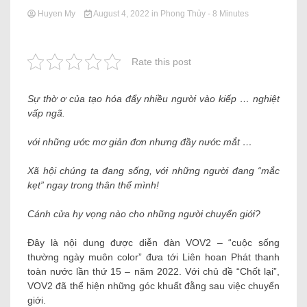
Huyen My
August 4, 2022
in
Phong Thủy
- 8 Minutes
Rate this post
Sự thờ ơ của tạo hóa đẩy nhiều người vào kiếp … nghiệt
vấp ngã.
với những ước mơ giản đơn nhưng đầy nước mắt …
Xã hội chúng ta đang sống, với những người đang “mắc
kẹt” ngay trong thân thể mình!
Cánh cửa hy vọng nào cho những người chuyển giới?
Đây là nội dung được diễn đàn VOV2 – “cuộc sống
thường ngày muôn color” đưa tới Liên hoan Phát thanh
toàn nước lần thứ 15 – năm 2022. Với chủ đề “Chốt lại”,
VOV2 đã thể hiện những góc khuất đằng sau việc chuyển
giới.