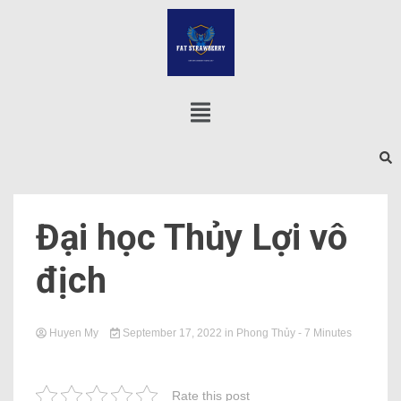
Đại học Thủy Lợi vô
địch
Huyen My
September 17, 2022
in
Phong Thủy
- 7 Minutes
Rate this post