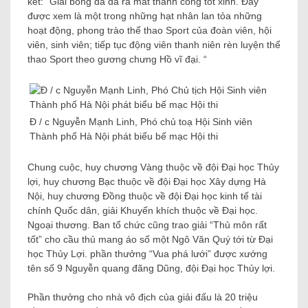
kết: “Giải bóng đá đã ra mắt thành công tốt xinh. Đây
được xem là một trong những hạt nhân lan tỏa những
hoạt động, phong trào thể thao Sport của đoàn viên, hội
viên, sinh viên; tiếp tục động viên thanh niên rèn luyện thể
thao Sport theo gương chưng Hồ vĩ đại. “
Đ / c Nguyễn Mạnh Linh, Phó chủ toạ Hội Sinh viên
Thành phố Hà Nội phát biểu bế mạc Hội thi
Chung cuộc, huy chương Vàng thuộc về đội Đại học Thủy
lợi, huy chương Bạc thuộc về đội Đại học Xây dựng Hà
Nội, huy chương Đồng thuộc về đội Đại học kinh tế tài
chính Quốc dân, giải Khuyến khích thuộc về Đại học.
Ngoại thương. Ban tổ chức cũng trao giải “Thủ môn rất
tốt” cho cầu thủ mang áo số một Ngô Văn Quý tới từ Đại
học Thủy Lợi. phần thưởng “Vua phá lưới” được xướng
tên số 9 Nguyễn quang đãng Dũng, đội Đại học Thủy lợi.
Phần thưởng cho nhà vô địch của giải đấu là 20 triệu