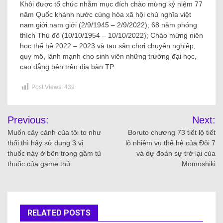
Khôi được tổ chức nhằm mục đích chào mừng kỷ niệm 77
năm Quốc khánh nước cùng hòa xã hội chủ nghĩa việt
nam giới nam giới (2/9/1945 – 2/9/2022); 68 năm phóng
thích Thủ đô (10/10/1954 – 10/10/2022); Chào mừng niên
học thế hệ 2022 – 2023 và tạo sân chơi chuyên nghiệp,
quy mô, lành mạnh cho sinh viên những trường đại học,
cao đẳng bên trên địa bàn TP.
Post Views:
439
Previous:
Next:
Muốn cây cảnh của tôi to như
Boruto chương 73 tiết lộ tiết
thổi thì hãy sử dụng 3 vị
lộ nhiệm vụ thế hệ của Đội 7
thuốc này ở bên trong gầm tủ
và dự đoán sự trở lại của
thuốc của game thủ
Momoshiki
RELATED POSTS