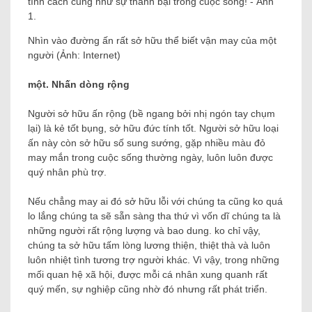
Nhìn vào đường ấn rất sở hữu thể biết vận may của một
người (Ảnh: Internet)
một. Nhấn dòng rộng
Người sở hữu ấn rộng (bề ngang bởi nhị ngón tay chụm
lại) là kẻ tốt bụng, sở hữu đức tính tốt. Người sở hữu loại
ấn này còn sở hữu số sung sướng, gặp nhiều màu đỏ
may mắn trong cuộc sống thường ngày, luôn luôn được
quý nhân phù trợ.
Nếu chẳng may ai đó sở hữu lỗi với chúng ta cũng ko quá
lo lắng chúng ta sẽ sẵn sàng tha thứ vì vốn dĩ chúng ta là
những người rất rộng lượng và bao dung. ko chỉ vậy,
chúng ta sở hữu tấm lòng lương thiện, thiệt thà và luôn
luôn nhiệt tình tương trợ người khác. Vì vậy, trong những
mối quan hệ xã hội, được mỗi cá nhân xung quanh rất
quý mến, sự nghiệp cũng nhờ đó nhưng rất phát triển.