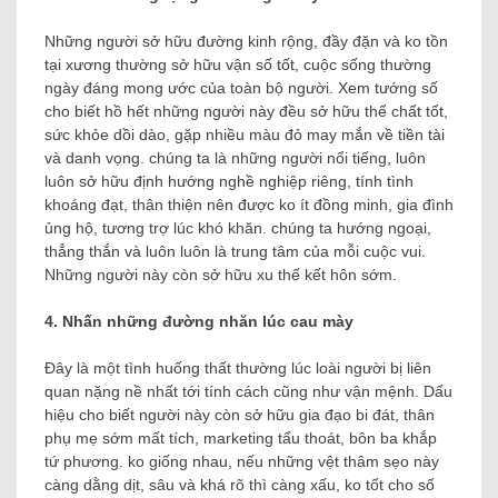
Những người sở hữu đường kinh rộng, đầy đặn và ko tồn
tại xương thường sở hữu vận số tốt, cuộc sống thường
ngày đáng mong ước của toàn bộ người. Xem tướng số
cho biết hồ hết những người này đều sở hữu thể chất tốt,
sức khỏe dồi dào, gặp nhiều màu đỏ may mắn về tiền tài
và danh vọng. chúng ta là những người nổi tiếng, luôn
luôn sở hữu định hướng nghề nghiệp riêng, tính tình
khoáng đạt, thân thiện nên được ko ít đồng minh, gia đình
ủng hộ, tương trợ lúc khó khăn. chúng ta hướng ngoại,
thẳng thắn và luôn luôn là trung tâm của mỗi cuộc vui.
Những người này còn sở hữu xu thế kết hôn sớm.
4. Nhấn những đường nhăn lúc cau mày
Đây là một tình huống thất thường lúc loài người bị liên
quan nặng nề nhất tới tính cách cũng như vận mệnh. Dấu
hiệu cho biết người này còn sở hữu gia đạo bi đát, thân
phụ mẹ sớm mất tích, marketing tẩu thoát, bôn ba khắp
tứ phương. ko giống nhau, nếu những vệt thâm sẹo này
càng dằng dịt, sâu và khá rõ thì càng xấu, ko tốt cho số