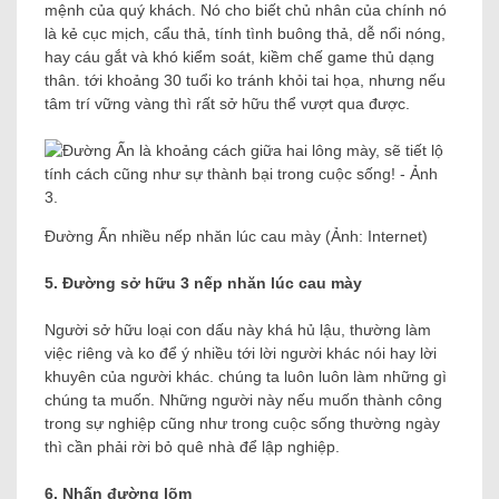
mệnh của quý khách. Nó cho biết chủ nhân của chính nó
là kẻ cục mịch, cẩu thả, tính tình buông thả, dễ nổi nóng,
hay cáu gắt và khó kiểm soát, kiềm chế game thủ dạng
thân. tới khoảng 30 tuổi ko tránh khỏi tai họa, nhưng nếu
tâm trí vững vàng thì rất sở hữu thể vượt qua được.
Đường Ấn nhiều nếp nhăn lúc cau mày (Ảnh: Internet)
5. Đường sở hữu 3 nếp nhăn lúc cau mày
Người sở hữu loại con dấu này khá hủ lậu, thường làm
việc riêng và ko để ý nhiều tới lời người khác nói hay lời
khuyên của người khác. chúng ta luôn luôn làm những gì
chúng ta muốn. Những người này nếu muốn thành công
trong sự nghiệp cũng như trong cuộc sống thường ngày
thì cần phải rời bỏ quê nhà để lập nghiệp.
6. Nhấn đường lõm