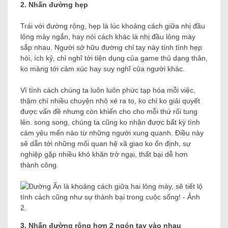
2. Nhấn đường hẹp
Trái với đường rộng, hẹp là lúc khoảng cách giữa nhị đầu
lông mày ngắn, hay nói cách khác là nhị đầu lông mày
sắp nhau. Người sở hữu đường chỉ tay này tính tình hẹp
hòi, ích kỷ, chỉ nghĩ tới tiện dụng của game thủ dạng thân,
ko màng tới cảm xúc hay suy nghĩ của người khác.
Vì tính cách chúng ta luôn luôn phức tạp hóa mỗi việc,
thậm chí nhiều chuyện nhỏ xé ra to, ko chỉ ko giải quyết
được vấn đề nhưng còn khiến cho cho mỗi thứ rối tung
lên. song song, chúng ta cũng ko nhận được bất kỳ tình
cảm yêu mến nào từ những người xung quanh. Điều này
sẽ dẫn tới những mối quan hệ xã giao ko ổn định, sự
nghiệp gặp nhiều khó khăn trở ngại, thất bại dễ hơn
thành công.
3. Nhấn đường rộng hơn 2 ngón tay vào nhau