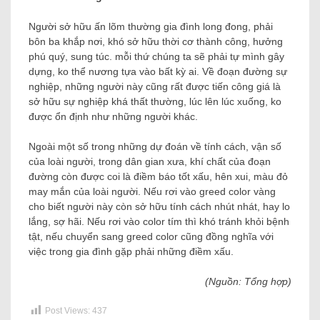
Người sở hữu ấn lõm thường gia đình long đong, phải
bôn ba khắp nơi, khó sở hữu thời cơ thành công, hưởng
phú quý, sung túc. mỗi thứ chúng ta sẽ phải tự mình gây
dựng, ko thể nương tựa vào bất kỳ ai. Về đoạn đường sự
nghiệp, những người này cũng rất được tiến công giá là
sở hữu sự nghiệp khá thất thường, lúc lên lúc xuống, ko
được ổn định như những người khác.
Ngoài một số trong những dự đoán về tính cách, vận số
của loài người, trong dân gian xưa, khí chất của đoạn
đường còn được coi là điềm báo tốt xấu, hên xui, màu đỏ
may mắn của loài người. Nếu rơi vào greed color vàng
cho biết người này còn sở hữu tính cách nhút nhát, hay lo
lắng, sợ hãi. Nếu rơi vào color tím thì khó tránh khỏi bệnh
tật, nếu chuyển sang greed color cũng đồng nghĩa với
việc trong gia đình gặp phải những điềm xấu.
(Nguồn: Tổng hợp)
Post Views:
437