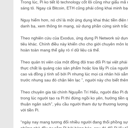
Trong lúc, Pi ko tiết lộ technology cốt lõi cũng như giấu m
sáng tỏ. Ngay cả Bitcoin, ETH cũng phải công khai minh b
Nguy hiểm hơn, nó chỉ là một ứng dụng khai thác tiền điệ
danh bạ, xem thông tin mạng, sử dụng phần cứng sinh trắc
Theo nghiên cứu của Exodus, ứng dụng Pi Network sử dụng 
tiêu khác. Chính điều này khiến cho cho giới chuyên môn lo
hoàn toàn mang thể gây rò rỉ dữ liệu cá thể.
Theo quản trị viên của một đồng đội trao đổi Pi tại việt p
thực chất là quảng cáo sản phẩm hoặc lừa lấy Pi của người
cao và đồng ý tính sổ bởi Pi nhưng lúc mọi cá nhân hỏi sắ
trước nhưng sau đó chặn liên lạc ”, người này cho biết thêm
Theo chuyên gia tài chính Nguyễn Trí Hiếu, người đào Pi đ
trong lúc người tạo ra Pi thì đứng ngồi ko yên, hưởng tiền
thuận ngân sách”, yêu cầu người tham dự tự thương lượng g
với tiền Pi.
“ngày nay mang tương đối nhiều người đang thổi phồng sự 