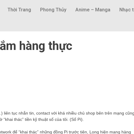
Thời Trang
Phong Thủy
Anime – Manga
Nhạc t
sắm hàng thực
liên tục nhắn tin, contact với khá nhiều chủ shop bên trên mạng cũn
khai thác” tiền kỹ thuật số của tôi. (Số Pi).
twork để “khai thác” những đồng Pi trước tiên, Long hiện mang hàng