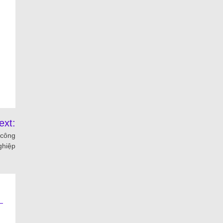
ext:
 công
ghiệp