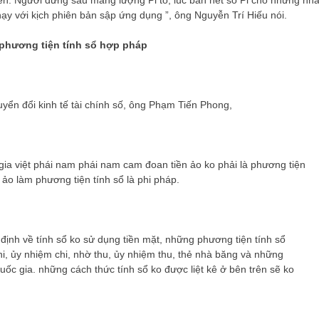
iền. Người đứng sau mang lượng Pi to, lúc bán hết số Pi cho những nh
ạy với kịch phiên bản sập ứng dụng ”, ông Nguyễn Trí Hiếu nói.
 phương tiện tính sổ hợp pháp
yển đổi kinh tế tài chính số, ông Phạm Tiến Phong,
ia việt phái nam phái nam cam đoan tiền ảo ko phải là phương tiện
 ảo làm phương tiện tính sổ là phi pháp.
ịnh về tính sổ ko sử dụng tiền mặt, những phương tiện tính sổ
, ủy nhiệm chi, nhờ thu, ủy nhiệm thu, thẻ nhà băng và những
ốc gia. những cách thức tính sổ ko được liệt kê ở bên trên sẽ ko