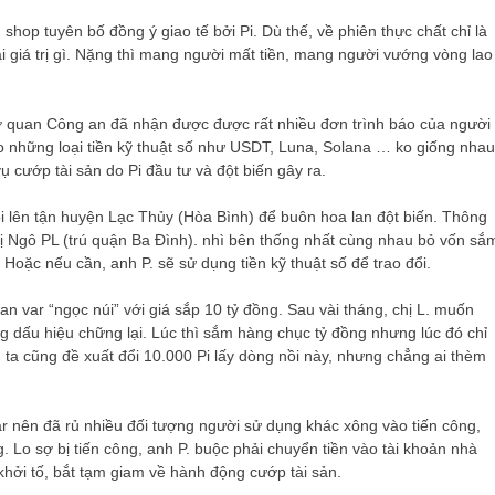
 shop tuyên bố đồng ý giao tế bởi Pi. Dù thế, về phiên thực chất chỉ là
i giá trị gì. Nặng thì mang người mất tiền, mang người vướng vòng lao
ơ quan Công an đã nhận được được rất nhiều đơn trình báo của người
o những loại tiền kỹ thuật số như USDT, Luna, Solana … ko giống nhau
ụ cướp tài sản do Pi đầu tư và đột biến gây ra.
i lên tận huyện Lạc Thủy (Hòa Bình) để buôn hoa lan đột biến. Thông
ị Ngô PL (trú quận Ba Đình). nhì bên thống nhất cùng nhau bỏ vốn sắ
. Hoặc nếu cần, anh P. sẽ sử dụng tiền kỹ thuật số để trao đổi.
an var “ngọc núi” với giá sắp 10 tỷ đồng. Sau vài tháng, chị L. muốn
ng dấu hiệu chững lại. Lúc thì sắm hàng chục tỷ đồng nhưng lúc đó chỉ
ta cũng đề xuất đổi 10.000 Pi lấy dòng nồi này, nhưng chẳng ai thèm
var nên đã rủ nhiều đối tượng người sử dụng khác xông vào tiến công,
ng. Lo sợ bị tiến công, anh P. buộc phải chuyển tiền vào tài khoản nhà
hởi tố, bắt tạm giam về hành động cướp tài sản.