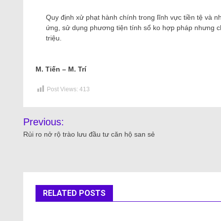
Quy định xử phạt hành chính trong lĩnh vực tiền tệ và 
ứng, sử dụng phương tiện tính sổ ko hợp pháp nhưng chư
triệu.
M. Tiến – M. Trí
Post Views:
413
Previous:
Rủi ro nở rộ trào lưu đầu tư căn hộ san sẻ
RELATED POSTS