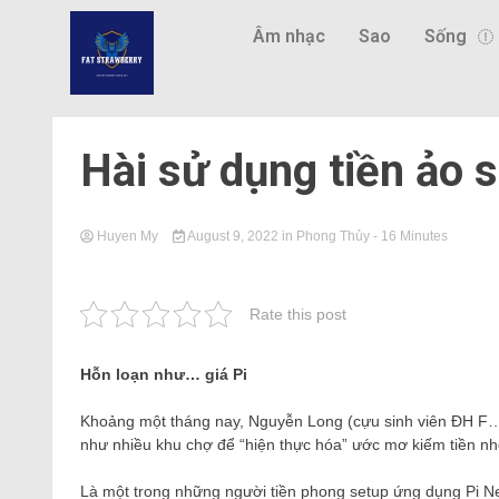
Âm nhạc
Sao
Sống
Hài sử dụng tiền ảo 
Huyen My
August 9, 2022
in
Phong Thủy
- 16 Minutes
Rate this post
Hỗn loạn như… giá Pi
Khoảng một tháng nay, Nguyễn Long (cựu sinh viên ĐH F…) 
như nhiều khu chợ để “hiện thực hóa” ước mơ kiếm tiền nhờ “
Là một trong những người tiền phong setup ứng dụng Pi Ne