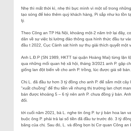
Nhẹ thì mất thời kì, nhẹ thì bực mình vì một số trong những
tạo sóng để kéo thêm quý khách hàng, Pi sắp như ko tồn tạ
lý.
Theo Công an TP Hà Nội, khoảng một-2 năm trở lại đây, c
dân về sự việc bị lường đảo thông qua hình thức đầu tư và
đầu t 2022, Cục Cảnh sát hình sự thụ giải thích quyết một v
Anh L.Đ.P (SN 1989, HKTT tại quận Hoàng Mai) từng lặn lộ
qua những mối quan hệ xã hội, tháng 3/2021 anh P. gặp ch
giống lan đột biến về cho anh P. trồng, lúc được giá sẽ bán
Chị L. đã đầu tư hơn 3 tỷ đồng cho anh P. để sắm một cây l
“xuất chuồng” để thu tiền về nhưng thị trường lan chợt ma
bán được khoảng 5 – 6 tỷ nên anh P. chưa đồng ý bán. Anh 
đổi.
tới cuối năm 2021, bà L. nghe tin ông P. tự ý bán hoa lan 
buộc ông P. phải trả lại số tiền đã đầu tư trước đó. 3 tỷ đồ
băng của chị. Sau đó, L. và đồng bọn bị Cơ quan Công an k