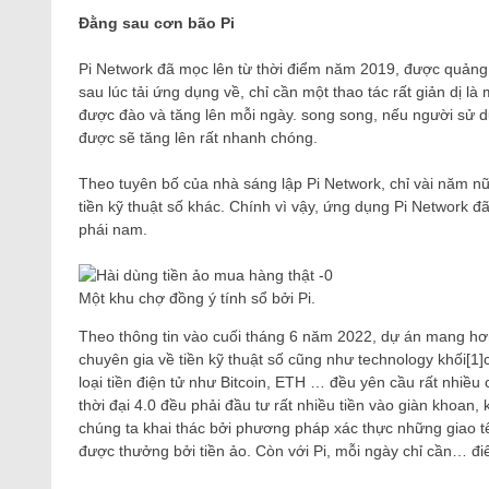
Đằng sau cơn bão Pi
Pi Network đã mọc lên từ thời điểm năm 2019, được quảng 
sau lúc tải ứng dụng về, chỉ cần một thao tác rất giản dị l
được đào và tăng lên mỗi ngày. song song, nếu người sử d
được sẽ tăng lên rất nhanh chóng.
Theo tuyên bố của nhà sáng lập Pi Network, chỉ vài năm nữ
tiền kỹ thuật số khác. Chính vì vậy, ứng dụng Pi Network đã
phái nam.
Một khu chợ đồng ý tính sổ bởi Pi.
Theo thông tin vào cuối tháng 6 năm 2022, dự án mang hơn 
chuyên gia về tiền kỹ thuật số cũng như technology khối[
loại tiền điện tử như Bitcoin, ETH … đều yên cầu rất nhiều 
thời đại 4.0 đều phải đầu tư rất nhiều tiền vào giàn khoan,
chúng ta khai thác bởi phương pháp xác thực những giao tế
được thưởng bởi tiền ảo. Còn với Pi, mỗi ngày chỉ cần… đi