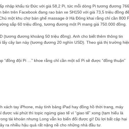
cấp nhập khẩu từ Đức với giá 58,2 Pi, tức mỗi dòng Pi tương đương 76
n bên trên Facebook đang rao bán xe SH150 với giá 73,5 triệu đồng đ
g. Chủ một khu chợ bán ghế massage ở Hà Đông khai rằng chỉ cần 800 P
ường sắp 60 triệu đồng, tương đương một Pi mang giá 750.000 đồng.
D (tương đương khoảng 50 triệu đồng). Anh cho biết thêm thông tin
i lấy cây lan này (tương đương 20 nghìn USD). Theo giá thị trường hiệ
 “đồng đội Pi …” khoe rằng chỉ cần một số Pi sẽ được “đồng thuận”
 xách tay iPhone, máy tính bảng iPad hay đồng hồ thời trang, máy
 được vài phút thì topic ngừng giao tế vì “giao tế” xong (tạm hiểu là
rong tài khoản nhưng Long vẫn ko biến đổi được gì! Dù lợi bất cập hại
ã gây ra nhiều hậu quả rất nặng nề cho những nhà đầu tư.