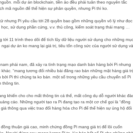
ã nguồn. mỗi dự án blockchain, tiền ảo đều phải tuân theo nguyên tắc
ạch mã nguồn để thể hiện sự phân quyền, nhưng Pi thì ko.
n tử nhưng Pi yêu cầu tới 28 quyền bao gồm những quyền vô lý như đọc
 học, sử dụng phần cứng, v.v. thủ công, kiểm soát trạng thái mạng …
tới 11 trình theo dõi để tích lũy dữ liệu người sử dụng cho những mụ
 ngại dự án ko mang lại giá trị, tiêu tốn công sức của người sử dụng v
hái nam phái nam, đã xảy ra tình trạng mạo danh bán hàng bởi Pi nhưng
 khác. “mang tương đối nhiều bài đăng rao bán những mặt hàng giá trị
m bởi Pi thì chúng ta ko bán. một số trong những yêu cầu chuyển số Pi
 thông tin.
ang khiến cho cho mất thông tin cá thể, mất công dụ dỗ người khác đà
 quảng cáo. Những người tạo ra Pi đang tạo ra một cơ chế gọi là “đồng
iá thông qua việc trao đổi hàng hóa cho Pi để thể hiện sự ủng hộ đối
đồng thuận giá cao, minh chứng đồng Pi mang giá trị để lôi cuốn