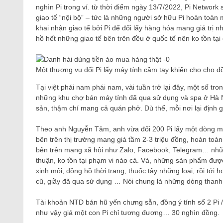
nghìn Pi trong ví. từ thời điểm ngày 13/7/2022, Pi Networ
giao tế “nội bộ” – tức là những người sở hữu Pi hoàn toàn
khai nhận giao tế bởi Pi để đổi lấy hàng hóa mang giá trị 
hồ hết những giao tế bên trên đều ở quốc tế nên ko tồn tại
Một thương vụ đổi Pi lấy máy tính cầm tay khiến cho cho đồn
Tại việt phái nam phái nam, vài tuần trở lại đây, một số tr
những khu chợ bán máy tính đã qua sử dụng và spa ở Hà 
sản, thậm chí mang cả quán phở. Dù thế, mỗi nơi lại định g
Theo anh Nguyễn Tâm, anh vừa đổi 200 Pi lấy một dòng máy
bên trên thị trường mang giá tầm 2-3 triệu đồng, hoàn to
bên trên mạng xã hội như Zalo, Facebook, Telegram… nhữn
thuận, ko tồn tại phạm vi nào cả. Và, những sản phẩm được 
xinh môi, đồng hồ thời trang, thuốc tây những loại, rồi t
cũ, giầy đã qua sử dụng … Nói chung là những dòng thanh 
Tài khoản NTD bán hũ yến chưng sẵn, đồng ý tính sổ 2 Pi / 
như vậy giá một con Pi chỉ tương đương… 30 nghìn đồng.