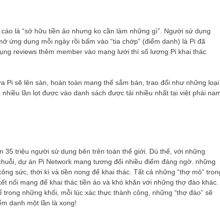
cáo là “sở hữu tiền ảo nhưng ko cần làm những gì”. Người sử dụng
à mở ứng dụng mỗi ngày rồi bấm vào “tia chớp” (điểm danh) là Pi đã
ụng reviews thêm member vào mạng lưới thì số lượng Pi khai thác
a Pi sẽ lên sàn, hoàn toàn mang thể sắm bán, trao đổi như những loại
 nhiều lần lọt được vào danh sách được tải nhiều nhất tại việt phái na
35 triệu người sử dụng bên trên toàn thế giới. Dù thế, với những
1]chuỗi, dự án Pi Network mang tương đối nhiều điểm đáng ngờ. những
công sức, thời kì và tiền nong để khai thác. Tất cả những “thợ mỏ” tron
 kết nối mạng để khai thác tiền ảo và khó khăn với những thợ đào khác.
 trong những khối, mỗi lúc xác thực thành công, những “thợ đào” sẽ
ểm danh một lần là xong!