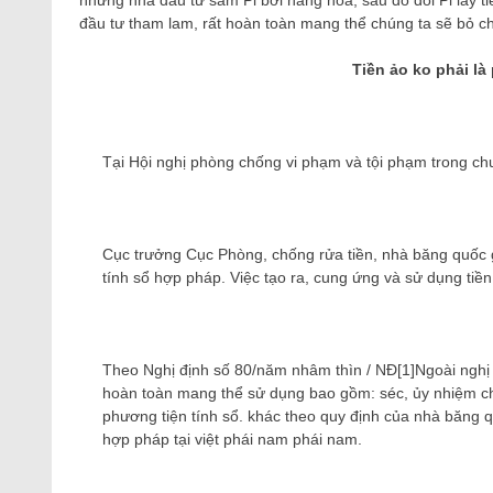
những nhà đầu tư sắm Pi bởi hàng hóa, sau đó đổi Pi lấy t
đầu tư tham lam, rất hoàn toàn mang thể chúng ta sẽ bỏ ch
Tiền ảo ko phải là
Tại Hội nghị phòng chống vi phạm và tội phạm trong chu
Cục trưởng Cục Phòng, chống rửa tiền, nhà băng quốc g
tính sổ hợp pháp. Việc tạo ra, cung ứng và sử dụng tiền
Theo Nghị định số 80/năm nhâm thìn / NĐ[1]Ngoài nghị đ
hoàn toàn mang thể sử dụng bao gồm: séc, ủy nhiệm chi
phương tiện tính sổ. khác theo quy định của nhà băng qu
hợp pháp tại việt phái nam phái nam.