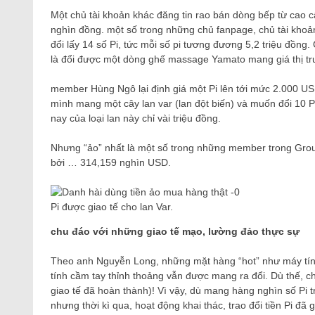
Một chủ tài khoản khác đăng tin rao bán dòng bếp từ cao 
nghìn đồng. một số trong những chủ fanpage, chủ tài khoả
đổi lấy 14 số Pi, tức mỗi số pi tương đương 5,2 triệu đồn
là đổi được một dòng ghế massage Yamato mang giá thị tr
member Hùng Ngô lại định giá một Pi lên tới mức 2.000 US
mình mang một cây lan var (lan đột biến) và muốn đổi 10 P
nay của loại lan này chỉ vài triệu đồng.
Nhưng “ảo” nhất là một số trong những member trong Group
bởi … 314,159 nghìn USD.
Pi được giao tế cho lan Var.
chu đáo với những giao tế mạo, lường đảo thực sự
Theo anh Nguyễn Long, những mặt hàng “hot” như máy tính
tính cầm tay thỉnh thoảng vẫn được mang ra đổi. Dù thế, chỉ
giao tế đã hoàn thành)! Vì vậy, dù mang hàng nghìn số Pi t
nhưng thời kì qua, hoạt động khai thác, trao đổi tiền Pi đ