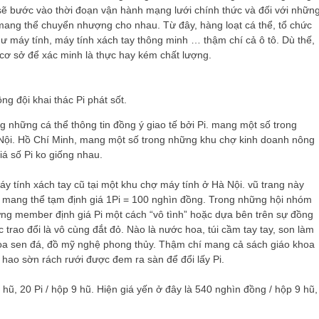
k sẽ bước vào thời đoạn vận hành mạng lưới chính thức và đối với nhữn
 mang thể chuyển nhượng cho nhau. Từ đây, hàng loạt cá thể, tổ chức
như máy tính, máy tính xách tay thông minh … thậm chí cả ô tô. Dù thế,
 cơ sở để xác minh là thực hay kém chất lượng.
g đội khai thác Pi phát sốt.
ong những cá thể thông tin đồng ý giao tế bởi Pi. mang một số trong
Nội. Hồ Chí Minh, mang một số trong những khu chợ kinh doanh nông
iá số Pi ko giống nhau.
 tính xách tay cũ tại một khu chợ máy tính ở Hà Nội. vũ trang này
àn mang thể tạm định giá 1Pi = 100 nghìn đồng. Trong những hội nhóm
g member định giá Pi một cách “vô tình” hoặc dựa bên trên sự đồng
trao đổi là vô cùng đắt đỏ. Nào là nước hoa, túi cầm tay tay, son làm
ới hoa sen đá, đồ mỹ nghệ phong thủy. Thậm chí mang cả sách giáo khoa
hao sờn rách rưới được đem ra sàn để đổi lấy Pi.
hũ, 20 Pi / hộp 9 hũ. Hiện giá yến ở đây là 540 nghìn đồng / hộp 9 hũ,