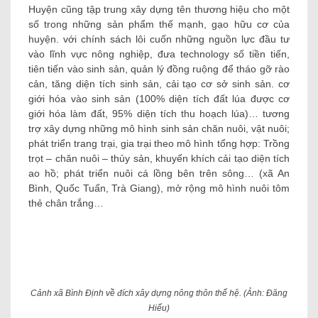
Huyện cũng tập trung xây dựng tên thương hiệu cho một
số trong những sản phẩm thế mạnh, gạo hữu cơ của
huyện. với chính sách lôi cuốn những nguồn lực đầu tư
vào lĩnh vực nông nghiệp, đưa technology số tiền tiến,
tiên tiến vào sinh sản, quản lý đồng ruộng để tháo gỡ rào
cản, tăng diện tích sinh sản, cải tạo cơ sở sinh sản. cơ
giới hóa vào sinh sản (100% diện tích đất lúa được cơ
giới hóa làm đất, 95% diện tích thu hoạch lúa)… tương
trợ xây dựng những mô hình sinh sản chăn nuôi, vật nuôi;
phát triển trang trại, gia trại theo mô hình tổng hợp: Trồng
trọt – chăn nuôi – thủy sản, khuyến khích cải tạo diện tích
ao hồ; phát triển nuôi cá lồng bên trên sông… (xã An
Bình, Quốc Tuấn, Trà Giang), mở rộng mô hình nuôi tôm
thẻ chân trắng…
Cảnh xã Bình Định về đích xây dựng nông thôn thế hệ. (Ảnh: Đăng
Hiếu)