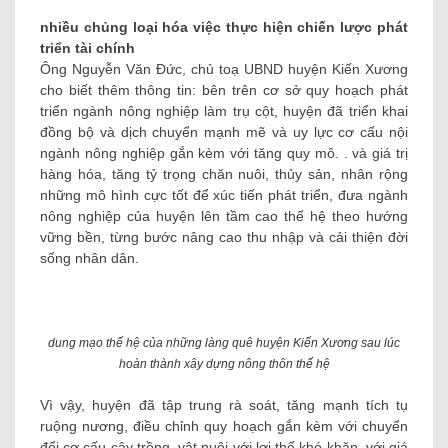
nhiều chủng loại hóa việc thực hiện chiến lược phát
triển tài chính
Ông Nguyễn Văn Đức, chủ toạ UBND huyện Kiến Xương
cho biết thêm thông tin: bên trên cơ sở quy hoạch phát
triển ngành nông nghiệp làm trụ cột, huyện đã triển khai
đồng bộ và dịch chuyển mạnh mẽ và uy lực cơ cấu nội
ngành nông nghiệp gắn kèm với tăng quy mô. . và giá trị
hàng hóa, tăng tỷ trọng chăn nuôi, thủy sản, nhân rộng
những mô hình cực tốt để xúc tiến phát triển, đưa ngành
nông nghiệp của huyện lên tầm cao thế hệ theo hướng
vững bền, từng bước nâng cao thu nhập và cải thiện đời
sống nhân dân.
dung mạo thế hệ của những làng quê huyện Kiến Xương sau lúc
hoàn thành xây dựng nông thôn thế hệ
Vì vậy, huyện đã tập trung rà soát, tăng mạnh tích tụ
ruộng nương, điều chỉnh quy hoạch gắn kèm với chuyển
đổi cơ cấu cây trồng, vật nuôi với lợi thế khó khăn, với giá