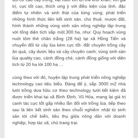
trị, cực tốt cao, thích ưng ý với điều kiện của tỉnh. đặc
điểm tự nhiên và sinh thái của từng vùng; phát triển
những hình thức liên kết sinh sản, cho thuê, mượn đất,
hình thành những vùng sinh sản nông nghiệp tập trung
với tổng diện tích sắp một.300 ha, như: Quy hoạch vùng
nuôi tôm thẻ chân trắng (28 ha) tại xã Hồng Tiến và
chuyển đổi từ cây lúa kém cực tốt- đất chuyên trồng cây
ăn quả, cây dược liệu và cây chuyên canh; vùng sinh sản
lúa quality cao, cánh đồng chè, cánh đồng giống với diện
tích từ 20 ha tới 100 ha …
cùng theo với đó, huyện tập trung phát triển nông nghiệp
technology cao tiêu biểu. Đáng để ý, sắp 3000 m2 nhà
lưới trồng dưa hữu cơ theo technology tưới tiết kiệm đã
được triển khai tại xã Bình Định, Vũ Hóa, mang lại giá trị
canh tác cực tốt gấp nhiều lần đối với trồng lúa. tiếp theo
sau là liên kết sinh sản theo chuỗi nghiêm nhặt từ sinh
sản tới chế biến, tiêu thụ giữa nông dân với doanh
nghiệp, hợp tác xã, chủ trang trại.