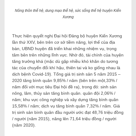
Nông thôn thế hệ, dung mạo thế hệ, sức sống thế hệ huyện Kiến
Xương
Thực hiện quyết nghị Đại hội Đảng bộ huyện Kiến Xương
lần thứ XXV, bên trên cơ sở tiềm năng, lợi thế của địa
bàn, UBND huyện đã triển khai những nhiệm vụ, trọng
tâm bên trên những lĩnh vực. Nhờ đó, tài chính của huyện
tăng trưởng khá (mặc dù gặp nhiều khó khăn do tương
tác của chuyển đổi khí hậu, thiên tai và ko giống nhau là
dịch bệnh Covid-19). Tổng giá trị sinh sản 5 năm 2015 –
2020 tăng bình quân 9,85% / năm (bên trên một,33% /
năm đối với mục tiêu Đại hội đề ra), trong đó: sinh sản
nông, lâm, thủy sản tăng bình quân. quân đội 2,06% /
năm; khu vực công nghiệp và xây dựng tăng bình quân
15,58% / năm; dịch vụ tăng bình quân 7,32% / năm. Giá
trị sinh sản bình quân đầu người ước đạt 48,76 triệu đồng
/ người (năm 2015), nâng lên 71,64 triệu đồng / người
(năm 2020).