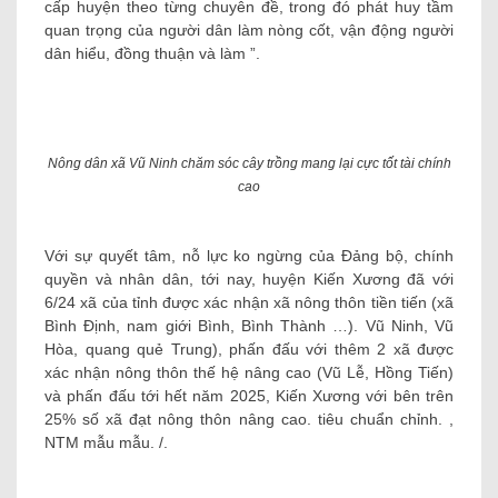
cấp huyện theo từng chuyên đề, trong đó phát huy tầm
quan trọng của người dân làm nòng cốt, vận động người
dân hiểu, đồng thuận và làm ”.
Nông dân xã Vũ Ninh chăm sóc cây trồng mang lại cực tốt tài chính
cao
Với sự quyết tâm, nỗ lực ko ngừng của Đảng bộ, chính
quyền và nhân dân, tới nay, huyện Kiến Xương đã với
6/24 xã của tỉnh được xác nhận xã nông thôn tiền tiến (xã
Bình Định, nam giới Bình, Bình Thành …). Vũ Ninh, Vũ
Hòa, quang quẻ Trung), phấn đấu với thêm 2 xã được
xác nhận nông thôn thế hệ nâng cao (Vũ Lễ, Hồng Tiến)
và phấn đấu tới hết năm 2025, Kiến Xương với bên trên
25% số xã đạt nông thôn nâng cao. tiêu chuẩn chỉnh. ,
NTM mẫu mẫu. /.