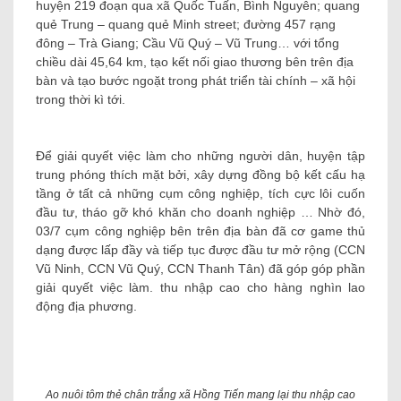
huyện 219 đoạn qua xã Quốc Tuấn, Bình Nguyên; quang
quẻ Trung – quang quẻ Minh street; đường 457 rạng
đông – Trà Giang; Cầu Vũ Quý – Vũ Trung… với tổng
chiều dài 45,64 km, tạo kết nối giao thương bên trên địa
bàn và tạo bước ngoặt trong phát triển tài chính – xã hội
trong thời kì tới.
Để giải quyết việc làm cho những người dân, huyện tập
trung phóng thích mặt bởi, xây dựng đồng bộ kết cấu hạ
tầng ở tất cả những cụm công nghiệp, tích cực lôi cuốn
đầu tư, tháo gỡ khó khăn cho doanh nghiệp … Nhờ đó,
03/7 cụm công nghiệp bên trên địa bàn đã cơ game thủ
dạng được lấp đầy và tiếp tục được đầu tư mở rộng (CCN
Vũ Ninh, CCN Vũ Quý, CCN Thanh Tân) đã góp góp phần
giải quyết việc làm. thu nhập cao cho hàng nghìn lao
động địa phương.
Ao nuôi tôm thẻ chân trắng xã Hồng Tiến mang lại thu nhập cao