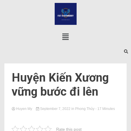
Huyện Kiến Xương
vững bước đi lên
Huyen My
September 7, 2022
in
Phong Thủy
- 17 Minutes
Rate this post