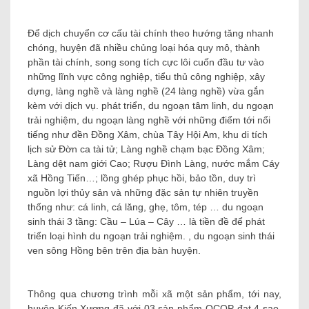
Để dịch chuyển cơ cấu tài chính theo hướng tăng nhanh
chóng, huyện đã nhiều chủng loại hóa quy mô, thành
phần tài chính, song song tích cực lôi cuốn đầu tư vào
những lĩnh vực công nghiệp, tiểu thủ công nghiệp, xây
dựng, làng nghề và làng nghề (24 làng nghề) vừa gắn
kèm với dịch vụ. phát triển, du ngoạn tâm linh, du ngoạn
trải nghiệm, du ngoạn làng nghề với những điểm tới nổi
tiếng như đền Đồng Xâm, chùa Tây Hội Am, khu di tích
lịch sử Đờn ca tài tử; Làng nghề chạm bạc Đồng Xâm;
Làng dệt nam giới Cao; Rượu Đình Làng, nước mắm Cáy
xã Hồng Tiến…; lồng ghép phục hồi, bảo tồn, duy trì
nguồn lợi thủy sản và những đặc sản tự nhiên truyền
thống như: cá linh, cá lăng, ghẹ, tôm, tép … du ngoạn
sinh thái 3 tầng: Cầu – Lúa – Cây … là tiền đề để phát
triển loại hình du ngoạn trải nghiệm. , du ngoạn sinh thái
ven sông Hồng bên trên địa bàn huyện.
Thông qua chương trình mỗi xã một sản phẩm, tới nay,
huyện Kiến Xương đã với 03 sản phẩm OCOP đạt 4 sao,