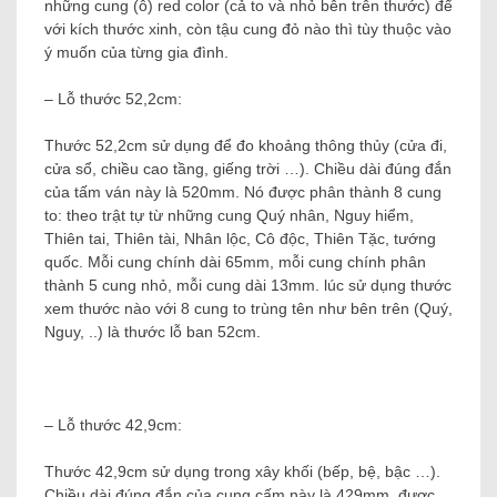
những cung (ô) red color (cả to và nhỏ bên trên thước) để
với kích thước xinh, còn tậu cung đỏ nào thì tùy thuộc vào
ý muốn của từng gia đình.
– Lỗ thước 52,2cm:
Thước 52,2cm sử dụng để đo khoảng thông thủy (cửa đi,
cửa sổ, chiều cao tầng, giếng trời …). Chiều dài đúng đắn
của tấm ván này là 520mm. Nó được phân thành 8 cung
to: theo trật tự từ những cung Quý nhân, Nguy hiểm,
Thiên tai, Thiên tài, Nhân lộc, Cô độc, Thiên Tặc, tướng
quốc. Mỗi cung chính dài 65mm, mỗi cung chính phân
thành 5 cung nhỏ, mỗi cung dài 13mm. lúc sử dụng thước
xem thước nào với 8 cung to trùng tên như bên trên (Quý,
Nguy, ..) là thước lỗ ban 52cm.
– Lỗ thước 42,9cm:
Thước 42,9cm sử dụng trong xây khối (bếp, bệ, bậc …).
Chiều dài đúng đắn của cung cấm này là 429mm, được