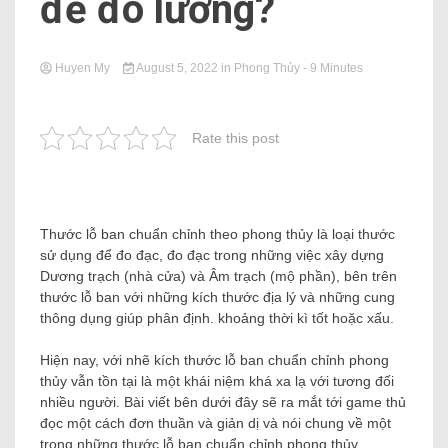
để đo lường?
Huyen My
August 5, 2022
in
Phong Thủy
- 9 Minutes
Rate this post
Thước lỗ ban chuẩn chỉnh theo phong thủy là loại thước
sử dụng để đo đạc, đo đạc trong những việc xây dựng
Dương trạch (nhà cửa) và Âm trạch (mộ phần), bên trên
thước lỗ ban với những kích thước địa lý và những cung
thông dụng giúp phân định. khoảng thời kì tốt hoặc xấu.
Hiện nay, với nhẽ kích thước lỗ ban chuẩn chỉnh phong
thủy vẫn tồn tại là một khái niệm khá xa lạ với tương đối
nhiều người. Bài viết bên dưới đây sẽ ra mắt tới game thủ
đọc một cách đơn thuần và giản dị và nói chung về một
trong những thước lỗ ban chuẩn chỉnh phong thủy.