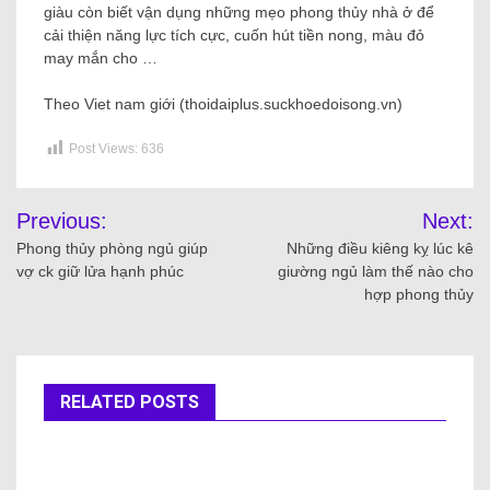
giàu còn biết vận dụng những mẹo phong thủy nhà ở để
cải thiện năng lực tích cực, cuốn hút tiền nong, màu đỏ
may mắn cho …
Theo Viet nam giới (thoidaiplus.suckhoedoisong.vn)
Post Views:
636
Previous:
Next:
Phong thủy phòng ngủ giúp
Những điều kiêng kỵ lúc kê
vợ ck giữ lửa hạnh phúc
giường ngủ làm thế nào cho
hợp phong thủy
RELATED POSTS