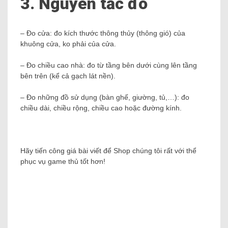
3. Nguyên tắc đo
– Đo cửa: đo kích thước thông thủy (thông gió) của
khuông cửa, ko phải của cửa.
– Đo chiều cao nhà: đo từ tầng bên dưới cùng lên tầng
bên trên (kể cả gạch lát nền).
– Đo những đồ sử dụng (bàn ghế, giường, tủ,…): đo
chiều dài, chiều rộng, chiều cao hoặc đường kính.
Hãy tiến công giá bài viết để Shop chúng tôi rất với thể
phục vụ game thủ tốt hơn!