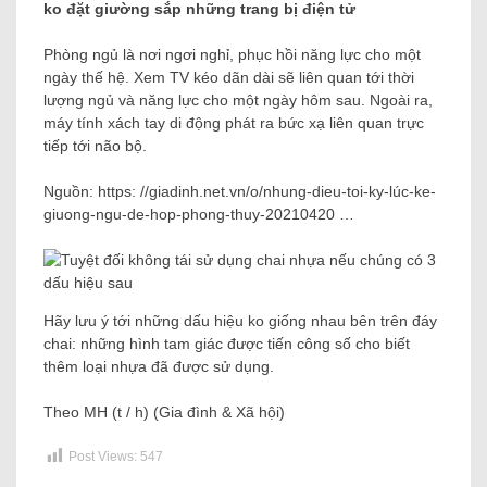
ko đặt giường sắp những trang bị điện tử
Phòng ngủ là nơi ngơi nghỉ, phục hồi năng lực cho một
ngày thế hệ. Xem TV kéo dãn dài sẽ liên quan tới thời
lượng ngủ và năng lực cho một ngày hôm sau. Ngoài ra,
máy tính xách tay di động phát ra bức xạ liên quan trực
tiếp tới não bộ.
Nguồn: https: //giadinh.net.vn/o/nhung-dieu-toi-ky-lúc-ke-
giuong-ngu-de-hop-phong-thuy-20210420 …
Hãy lưu ý tới những dấu hiệu ko giống nhau bên trên đáy
chai: những hình tam giác được tiến công số cho biết
thêm loại nhựa đã được sử dụng.
Theo MH (t / h) (Gia đình & Xã hội)
Post Views:
547