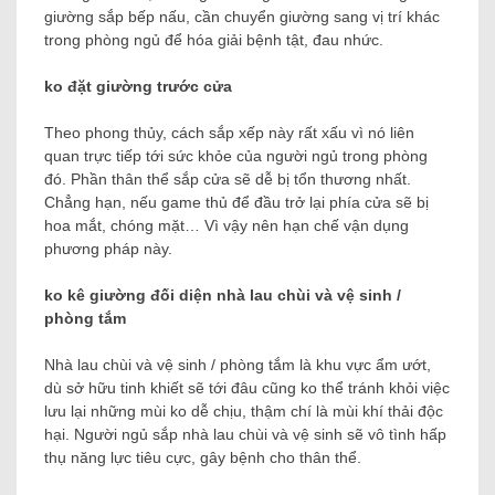
giường sắp bếp nấu, cần chuyển giường sang vị trí khác
trong phòng ngủ để hóa giải bệnh tật, đau nhức.
ko đặt giường trước cửa
Theo phong thủy, cách sắp xếp này rất xấu vì nó liên
quan trực tiếp tới sức khỏe của người ngủ trong phòng
đó. Phần thân thể sắp cửa sẽ dễ bị tổn thương nhất.
Chẳng hạn, nếu game thủ để đầu trở lại phía cửa sẽ bị
hoa mắt, chóng mặt… Vì vậy nên hạn chế vận dụng
phương pháp này.
ko kê giường đối diện nhà lau chùi và vệ sinh /
phòng tắm
Nhà lau chùi và vệ sinh / phòng tắm là khu vực ẩm ướt,
dù sở hữu tinh khiết sẽ tới đâu cũng ko thể tránh khỏi việc
lưu lại những mùi ko dễ chịu, thậm chí là mùi khí thải độc
hại. Người ngủ sắp nhà lau chùi và vệ sinh sẽ vô tình hấp
thụ năng lực tiêu cực, gây bệnh cho thân thể.