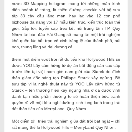
nước 3D Mapping hologram mang tới những màn trình
diễn hoành tá tràng, là thiên đường checkin với bộ sưu
tập 33 cây cầu lãng mạn, hay lạc vào 12 con phố
bizhouse đa năng với 17 mẫu kiến ​​trúc. kiến trúc toàn thế
giới. Sắp tới, tuyến cáp treo kết nối trung tâm TP. Quy
Nhơn tới bán đảo Hải Giang sẽ mang tới một trải nghiệm
khó quên lúc bắt trọn vẻ xinh tráng lệ của thành phố, núi
non, thung lũng và đại dương cả.
thêm một điểm vượt trội rất dị, tiểu khu Hollywood Hills sẽ
được YOO Lấy cảm hứng từ dự án bất động sản cao cấp
trước tiên tại việt nam giới nam giới của Starck do đích
thân giám đốc sáng tạo Philippe Starck xây ngừng. Bộ
sưu tập vi la nghệ thuật này từ YOO Lấy cảm hứng từ
Starck – tên thương hiệu xây ngừng nhà ở đã được vinh
danh tại nhiều phần thưởng to sẽ hoàn thiện bức tranh
quyến rũ về một khu nghỉ dưỡng xinh long lanh trong trái
đất thần tiên của MerryLand. Quy Nhơn.
Một điểm tới, triệu trải nghiệm giữa đất trời bát ngát – chỉ
rất mang thể là Hollywood Hills – MerryLand Quy Nhơn.