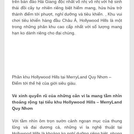
trên bán đảo Hải Giang độc nhất vô nhị vô nhị với hệ sinh
thái đồi cây tự nhiên riêng biệt hiếm mang, hứa hứa trở
thành điểm tới phượt, nghỉ dưỡng và tiêu khiển. , Khu vui
chơi tiêu khiển hàng đầu Châu Á, Hollywood Hills là một
trong những phân khu cao cấp nhất với số lượng mang
hạn ko dành riêng cho đại chúng.
Phân khu Hollywood Hills tại MerryLand Quy Nhơn –
Điểm tới thế hệ của giới siêu giàu.
Vẻ xinh quyến rũ của những căn vi la mang tầm nhìn
thoáng rộng tại tiểu khu Hollywood Hills – MerryLand
Quy Nhơn
Với tầm nhìn ôm trọn sườn cảnh ngoạn mục của thung
lũng và đại dương cả, những vi la nghệ thuật tại
Hollywood Hills là khoảng ko nghỉ dưỡng riêng biệt, phong