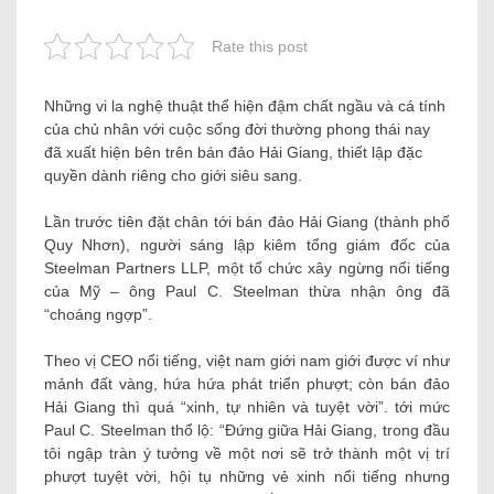
Rate this post
Những vi la nghệ thuật thể hiện đậm chất ngầu và cá tính
của chủ nhân với cuộc sống đời thường phong thái nay
đã xuất hiện bên trên bán đảo Hải Giang, thiết lập đặc
quyền dành riêng cho giới siêu sang.
Lần trước tiên đặt chân tới bán đảo Hải Giang (thành phố
Quy Nhơn), người sáng lập kiêm tổng giám đốc của
Steelman Partners LLP, một tổ chức xây ngừng nổi tiếng
của Mỹ – ông Paul C. Steelman thừa nhận ông đã
“choáng ngợp”.
Theo vị CEO nổi tiếng, việt nam giới nam giới được ví như
mảnh đất vàng, hứa hứa phát triển phượt; còn bán đảo
Hải Giang thì quá “xinh, tự nhiên và tuyệt vời”. tới mức
Paul C. Steelman thổ lộ: “Đứng giữa Hải Giang, trong đầu
tôi ngập tràn ý tưởng về một nơi sẽ trở thành một vị trí
phượt tuyệt vời, hội tụ những vẻ xinh nổi tiếng nhưng