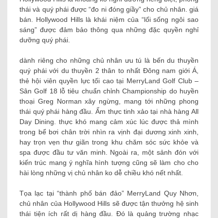
thái và quý phái được “đo ni đóng giầy” cho chủ nhân. giá
bán. Hollywood Hills là khái niệm của “lối sống ngôi sao
sáng” được đảm bảo thông qua những đặc quyền nghỉ
dưỡng quý phái.
dành riêng cho những chủ nhân ưu tú là bến du thuyền
quý phái với du thuyền 2 thân to nhất Đông nam giới Á,
thẻ hội viên quyền lực tối cao tại MerryLand Golf Club –
Sân Golf 18 lỗ tiêu chuẩn chỉnh Championship do huyền
thoại Greg Norman xây ngừng, mang tới những phong
thái quý phái hàng đầu. Ẩm thực tinh xảo tại nhà hàng All
Day Dining. thực khó mang cảm xúc lúc được thả mình
trong bể bơi chân trời nhìn ra vịnh đại dương xinh xinh,
hay trọn vẹn thư giãn trong khu chăm sóc sức khỏe và
spa được đầu tư văn minh. Ngoài ra, một sảnh đón với
kiến ​​trúc mang ý nghĩa hình tượng cũng sẽ làm cho cho
hài lòng những vị chủ nhân ko dễ chiều khó nết nhất.
Tọa lạc tại “thành phố bán đảo” MerryLand Quy Nhơn,
chủ nhân của Hollywood Hills sẽ được tận thưởng hệ sinh
thái tiện ích rất dị hàng đầu. Đó là quảng trường nhạc