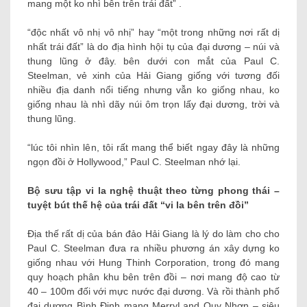
mang một ko nhì bên trên trái đất” .
“độc nhất vô nhị vô nhị” hay “một trong những nơi rất dị
nhất trái đất” là do địa hình hội tụ của đại dương – núi và
thung lũng ở đây. bên dưới con mắt của Paul C.
Steelman, vẻ xinh của Hải Giang giống với tương đối
nhiều địa danh nổi tiếng nhưng vẫn ko giống nhau, ko
giống nhau là nhì dãy núi ôm trọn lấy đại dương, trời và
thung lũng.
“lúc tôi nhìn lên, tôi rất mang thể biết ngay đây là những
ngọn đồi ở Hollywood,” Paul C. Steelman nhớ lại.
Bộ sưu tập vi la nghệ thuật theo từng phong thái –
tuyệt bút thế hệ của trái đất “vi la bên trên đồi”
Địa thế rất dị của bán đảo Hải Giang là lý do làm cho cho
Paul C. Steelman đưa ra nhiều phương án xây dựng ko
giống nhau với Hung Thinh Corporation, trong đó mang
quy hoạch phân khu bên trên đồi – nơi mang độ cao từ
40 – 100m đối với mực nước đại dương. Và rồi thành phố
đại dương Bình Định mang MerryLand Quy Nhơn – siêu