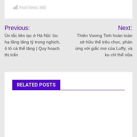
Post Views:
490
Previous:
Next:
Ùn tắc liên lạc ở Hà Nội: lúc
Thiên Vương Tinh hoàn toàn
hạ tầng tăng tỷ trọng nghịch,
sở hữu thể trêu chọc, phản
ô tô cá thể tăng | Quy hoạch
ứng với giấc mơ của Luffy, và
thị trấn
ko chỉ thế nữa
RELATED POSTS