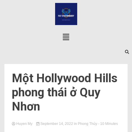
Một Hollywood Hills
phong thái ở Quy
Nhơn
Huyen My
September 14, 2022
in
Phong Thủy
- 10 Minutes