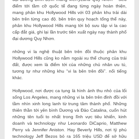
điểm tới tầm cỡ quốc tế đang từng ngày hoàn thiện,
mang phân khu Hollywood Hills với 03 phân khu trải dài
bên trên từng cao độ. bên trên quy hoạch tổng thể này,
phân khu Hollywood Hills mang tới bộ sưu tập vi la cao
cấp đắt giá, ghi lại lần trước tiên xuất ngày nay thành phố
đại dương Quy Nhơn.
những vi la nghệ thuật bên trên đồi thuộc phân khu
Hollywood Hills cũng ko nằm ngoài xu thế chung của trái
đất, được xem là điểm tới của những chủ nhân ưu tú,
tương tự như những khu “vi la bên trên đồi”. nổi tiếng
khác.
Hollywood, nơi được ca tụng là hình ảnh thu nhỏ của lối
sống Los Angeles, mang những vi la bên trên đỉnh đồi với
tầm nhìn xinh long lanh từ trung tâm thành phố.
Những
thiên thần
tới yên bình Dương và Đảo Catalina, cuốn hút
những tên tuổi to nhất trong lĩnh vực tiêu khiển, kinh
doanh và technology như Leonardo DiCaprio, Matthew
Perry và Jennifer Aniston. Hay Beverly Hills, nơi tỷ phú
technology Jeff Bezos bỏ ra 165 triệu USD để sở hữu