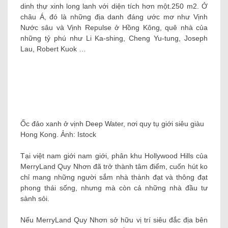
dinh thự xinh long lanh với diện tích hơn một.250 m2. Ở
châu Á, đó là những địa danh đáng ước mơ như Vịnh
Nước sâu và Vịnh Repulse ở Hồng Kông, quê nhà của
những tỷ phú như Li Ka-shing, Cheng Yu-tung, Joseph
Lau, Robert Kuok …
Ốc đảo xanh ở vịnh Deep Water, nơi quy tụ giới siêu giàu
Hong Kong. Ảnh: Istock
Tại việt nam giới nam giới, phân khu Hollywood Hills của
MerryLand Quy Nhơn đã trở thành tâm điểm, cuốn hút ko
chỉ mang những người sắm nhà thành đạt và thông đạt
phong thái sống, nhưng mà còn cả những nhà đầu tư
sành sỏi.
Nếu MerryLand Quy Nhơn sở hữu vị trí siêu đắc địa bên