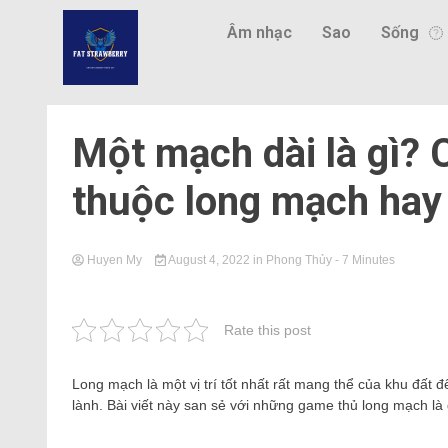
Âm nhạc
Sao
Sống
Một mạch dài là gì?
thuộc long mạch hay
Huyen My
August 4, 2022
in
Phong Thủy
- 7 Minutes
Rate this post
Long mạch là một vị trí tốt nhất rất mang thể của khu đất 
lành. Bài viết này san sẻ với những game thủ long mạch l