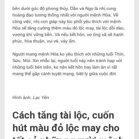
bên dưới góc độ phong thủy, Dần và Ngọ là nhị cung
hoàng đạo tương thống nhất với người mệnh Hỏa. Về
công việc, nhị con giáp này lúc phối yêu thích với mệnh
Hỏa sẽ tăng cường thêm màu đỏ lộc may, tài lộc dồi dào,
vượng khí vững bền. Và nếu kết hôn, vợ ông xã sẽ hạnh
phúc, hòa thuận, vui vẻ, váy ấm.
Người mang mệnh Hỏa ko yêu thích với những tuổi Thìn,
Sửu, Mùi. Xin nhắc lại, người tuổi này nên tránh hạp với
những tuổi bên trên, ko nên kết hôn hay làm ăn vì rất
mang thể gặp cảnh tuyệt mạng, biệt ly giữa cuộc đời.
Hình ảnh:
Lạc Yên
Cách tăng tài lộc, cuốn
hút màu đỏ lộc may cho