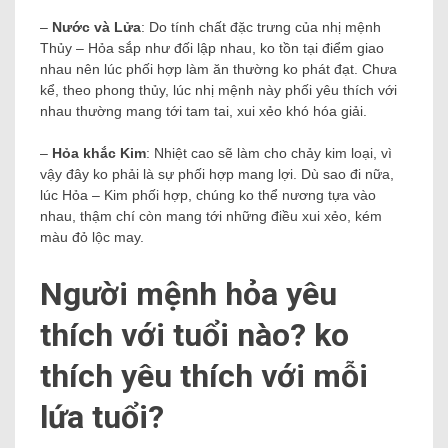
–
Nước và Lửa
: Do tính chất đặc trưng của nhị mệnh
Thủy – Hỏa sắp như đối lập nhau, ko tồn tại điểm giao
nhau nên lúc phối hợp làm ăn thường ko phát đạt. Chưa
kể, theo phong thủy, lúc nhị mệnh này phối yêu thích với
nhau thường mang tới tam tai, xui xẻo khó hóa giải.
–
Hỏa khắc Kim
: Nhiệt cao sẽ làm cho chảy kim loại, vì
vậy đây ko phải là sự phối hợp mang lợi. Dù sao đi nữa,
lúc Hỏa – ​​Kim phối hợp, chúng ko thể nương tựa vào
nhau, thậm chí còn mang tới những điều xui xẻo, kém
màu đỏ lộc may.
Người mệnh hỏa yêu
thích với tuổi nào? ko
thích yêu thích với mỗi
lứa tuổi?