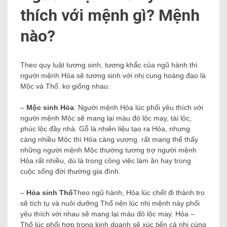
thích với mệnh gì? Mệnh
nào?
Theo quy luật tương sinh, tương khắc của ngũ hành thì
người mệnh Hỏa sẽ tương sinh với nhị cung hoàng đạo là
Mộc và Thổ. ko giống nhau:
–
Mộc sinh Hỏa
: Người mệnh Hỏa lúc phối yêu thích với
người mệnh Mộc sẽ mang lại màu đỏ lộc may, tài lộc,
phúc lộc đầy nhà. Gỗ là nhiên liệu tạo ra Hỏa, nhưng
càng nhiều Mộc thì Hỏa càng vượng. rất mang thể thấy
những người mệnh Mộc thường tương trợ người mệnh
Hỏa rất nhiều, dù là trong công việc làm ăn hay trong
cuộc sống đời thường gia đình.
–
Hỏa sinh Thổ
Theo ngũ hành, Hỏa lúc chết đi thành tro
sẽ tích tụ và nuôi dưỡng Thổ nên lúc nhị mệnh này phối
yêu thích với nhau sẽ mang lại màu đỏ lộc may. Hỏa – ​​
Thổ lúc phối hợp trong kinh doanh sẽ xúc tiến cả nhị cùng