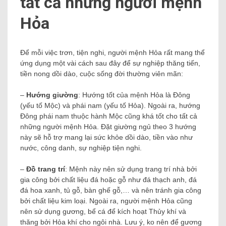
tất cả những người mệnh
Hỏa
Để mỗi việc trơn, tiện nghi, người mệnh Hỏa rất mang thể
ứng dụng một vài cách sau đây để sự nghiệp thăng tiến,
tiền nong dồi dào, cuộc sống đời thường viên mãn:
–
Hướng giường
: Hướng tốt của mệnh Hỏa là Đông
(yếu tố Mộc) và phái nam (yếu tố Hỏa). Ngoài ra, hướng
Đông phái nam thuộc hành Mộc cũng khá tốt cho tất cả
những người mệnh Hỏa. Đặt giường ngủ theo 3 hướng
này sẽ hỗ trợ mang lại sức khỏe dồi dào, tiền vào như
nước, công danh, sự nghiệp tiện nghi.
–
Đồ trang trí
: Mệnh này nên sử dụng trang trí nhà bởi
gia công bởi chất liệu đá hoặc gỗ như đá thạch anh, đá
đá hoa xanh, tủ gỗ, bàn ghế gỗ,… và nên tránh gia công
bởi chất liệu kim loại. Ngoài ra, người mệnh Hỏa cũng
nên sử dụng gương, bể cá để kích hoạt Thủy khí và
thăng bởi Hỏa khí cho ngôi nhà. Lưu ý, ko nên để gương