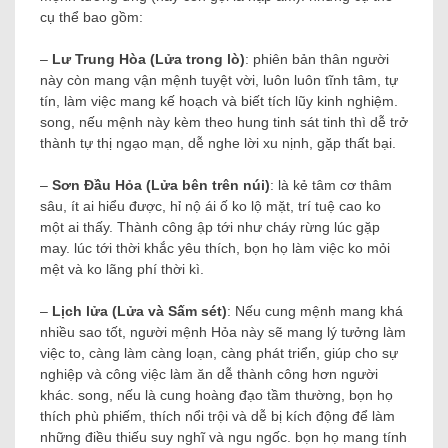
cụ thể bao gồm:
–
Lư Trung Hòa (Lửa trong lò)
: phiên bản thân người
này còn mang vận mệnh tuyệt vời, luôn luôn tĩnh tâm, tự
tín, làm việc mang kế hoạch và biết tích lũy kinh nghiệm.
song, nếu mệnh này kèm theo hung tinh sát tinh thì dễ trở
thành tự thị ngạo mạn, dễ nghe lời xu nịnh, gặp thất bại.
–
Sơn Đầu Hỏa (Lửa bên trên núi)
: là kẻ tâm cơ thâm
sâu, ít ai hiểu được, hỉ nộ ái ố ko lộ mặt, trí tuệ cao ko
một ai thấy. Thành công ập tới như cháy rừng lúc gặp
may. lúc tới thời khắc yêu thích, bọn họ làm việc ko mỏi
mệt và ko lãng phí thời kì.
–
Lịch lửa (Lửa và Sấm sét)
: Nếu cung mệnh mang khá
nhiều sao tốt, người mệnh Hỏa này sẽ mang lý tưởng làm
việc to, càng làm càng loạn, càng phát triển, giúp cho sự
nghiệp và công việc làm ăn dễ thành công hơn người
khác. song, nếu là cung hoàng đạo tầm thường, bọn họ
thích phù phiếm, thích nổi trội và dễ bị kích động để làm
những điều thiếu suy nghĩ và ngu ngốc. bọn họ mang tính