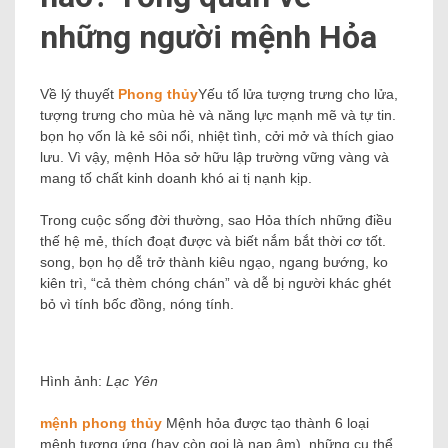
những người mệnh Hỏa
Về lý thuyết
Phong thủy
Yếu tố lửa tượng trưng cho lửa,
tượng trưng cho mùa hè và năng lực mạnh mẽ và tự tin.
bọn họ vốn là kẻ sôi nổi, nhiệt tình, cởi mở và thích giao
lưu. Vì vậy, mệnh Hỏa sở hữu lập trường vững vàng và
mang tố chất kinh doanh khó ai tị nạnh kịp.
Trong cuộc sống đời thường, sao Hỏa thích những điều
thế hệ mẻ, thích đoạt được và biết nắm bắt thời cơ tốt.
song, bọn họ dễ trở thành kiêu ngạo, ngang bướng, ko
kiên trì, “cả thèm chóng chán” và dễ bị người khác ghét
bỏ vì tính bốc đồng, nóng tính.
Hình ảnh:
Lạc Yên
mệnh phong thủy
Mệnh hỏa được tạo thành 6 loại
mệnh tương ứng (hay còn gọi là nạp âm). những cụ thể