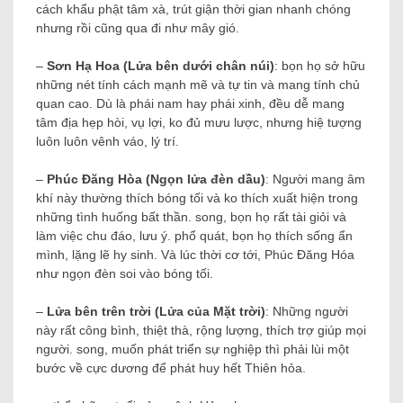
cách khẩu phật tâm xà, trút giận thời gian nhanh chóng
nhưng rồi cũng qua đi như mây gió.
–
Sơn Hạ Hoa (Lửa bên dưới chân núi)
: bọn họ sở hữu
những nét tính cách mạnh mẽ và tự tin và mang tính chủ
quan cao. Dù là phái nam hay phái xinh, đều dễ mang
tâm địa hẹp hòi, vụ lợi, ko đủ mưu lược, nhưng hiệ tượng
luôn luôn vênh váo, lý trí.
–
Phúc Đăng Hòa (Ngọn lửa đèn dầu)
: Người mang âm
khí này thường thích bóng tối và ko thích xuất hiện trong
những tình huống bất thần. song, bọn họ rất tài giỏi và
làm việc chu đáo, lưu ý. phổ quát, bọn họ thích sống ẩn
mình, lặng lẽ hy sinh. Và lúc thời cơ tới, Phúc Đăng Hóa
như ngọn đèn soi vào bóng tối.
–
Lửa bên trên trời (Lửa của Mặt trời)
: Những người
này rất công bình, thiệt thà, rộng lượng, thích trợ giúp mọi
người. song, muốn phát triển sự nghiệp thì phải lùi một
bước về cực dương để phát huy hết Thiên hỏa.