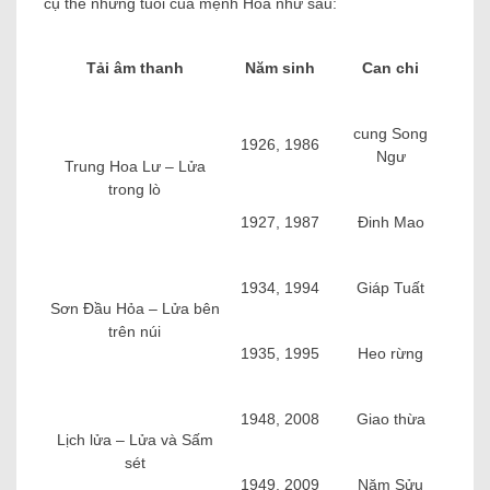
cụ thể những tuổi của mệnh Hỏa như sau:
Tải âm thanh
Năm sinh
Can chi
cung Song
1926, 1986
Ngư
Trung Hoa Lư – Lửa
trong lò
1927, 1987
Đinh Mao
1934, 1994
Giáp Tuất
Sơn Đầu Hỏa – ​​Lửa bên
trên núi
1935, 1995
Heo rừng
1948, 2008
Giao thừa
Lịch lửa – Lửa và Sấm
sét
1949, 2009
Năm Sửu