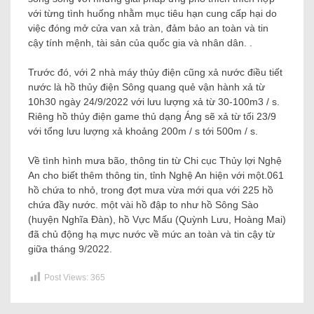
với từng tình huống nhằm mục tiêu hạn cung cấp hại do
việc đóng mở cửa van xả tràn, đảm bảo an toàn và tin
cậy tính mệnh, tài sản của quốc gia và nhân dân. .
Trước đó, với 2 nhà máy thủy điện cũng xả nước điều tiết
nước là hồ thủy điện Sông quang quẻ vận hành xả từ
10h30 ngày 24/9/2022 với lưu lượng xả từ 30-100m3 / s.
Riêng hồ thủy điện game thủ dạng Áng sẽ xả từ tối 23/9
với tổng lưu lượng xả khoảng 200m / s tới 500m / s.
Về tình hình mưa bão, thông tin từ Chi cục Thủy lợi Nghệ
An cho biết thêm thông tin, tỉnh Nghệ An hiện với một.061
hồ chứa to nhỏ, trong đợt mưa vừa mới qua với 225 hồ
chứa đầy nước. một vài hồ đập to như hồ Sông Sào
(huyện Nghĩa Đàn), hồ Vực Mấu (Quỳnh Lưu, Hoàng Mai)
đã chủ động hạ mực nước về mức an toàn và tin cậy từ
giữa tháng 9/2022.
Post Views:
365