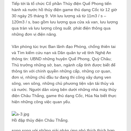
Tiếp tới là tổ chức Cổ phần Thủy điện Quế Phong tiến
hành xả nước hồ thủy điện game thủ dạng Cốc từ 12 giờ
30 ngày 25 tháng 9. Với lưu lượng xả từ 11m3 / s –
120m3 / s, bao gồm lưu lượng qua cửa xả van, lưu lượng
qua tràn và lưu lượng công suất. phát điện thông qua
những đơn vị điện năng.
Văn phòng túc trực Ban lãnh đạo Phòng, chống thiên tai
và Tìm kiếm cứu nạn và Dân quân tự vệ tỉnh Nghệ An
thông tin: UBND những huyện Quế Phong, Quỳ Châu;
Thủ trưởng những sở, ban, ngành cấp tỉnh được biết để
thông tin với chính quyền những cấp, những cơ quan,
đơn vị, những chủ đầu tư đang thi công xây dựng ven
sông, ven sông, những chủ phương tiện vận tải thủy và
cả nước. Người dân vùng bên dưới những nhà máy thủy
điện Châu Thắng, game thủ dạng Cốc, Hủa Na biết thực
hiện những công việc quan yếu.
Hồ đập thủy điện Châu Thắng.
song song với những giải pháp ứng phó thích thích hợp