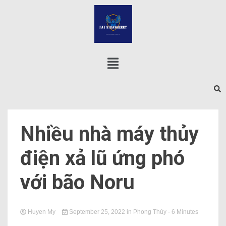
Nhiều nhà máy thủy
điện xả lũ ứng phó
với bão Noru
Huyen My
September 25, 2022
in
Phong Thủy
- 6 Minutes