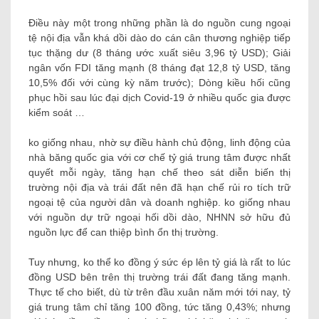
Điều này một trong những phần là do nguồn cung ngoại
tệ nội địa vẫn khá dồi dào do cán cân thương nghiệp tiếp
tục thặng dư (8 tháng ước xuất siêu 3,96 tỷ USD); Giải
ngân vốn FDI tăng mạnh (8 tháng đạt 12,8 tỷ USD, tăng
10,5% đối với cùng kỳ năm trước); Dòng kiều hối cũng
phục hồi sau lúc đại dịch Covid-19 ở nhiều quốc gia được
kiểm soát …
ko giống nhau, nhờ sự điều hành chủ động, linh động của
nhà băng quốc gia với cơ chế tỷ giá trung tâm được nhất
quyết mỗi ngày, tăng hạn chế theo sát diễn biến thị
trường nội địa và trái đất nên đã hạn chế rủi ro tích trữ
ngoại tệ của người dân và doanh nghiệp. ko giống nhau
với nguồn dự trữ ngoại hối dồi dào, NHNN sở hữu đủ
nguồn lực để can thiệp bình ổn thị trường.
Tuy nhưng, ko thể ko đồng ý sức ép lên tỷ giá là rất to lúc
đồng USD bên trên thị trường trái đất đang tăng mạnh.
Thực tế cho biết, dù từ trên đầu xuân năm mới tới nay, tỷ
giá trung tâm chỉ tăng 100 đồng, tức tăng 0,43%; nhưng