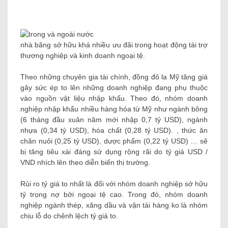
nhà băng sở hữu khá nhiều ưu đãi trong hoạt động tài trợ
thương nghiệp và kinh doanh ngoại tệ.
Theo những chuyên gia tài chính, đồng đô la Mỹ tăng giá
gây sức ép to lên những doanh nghiệp đang phụ thuộc
vào nguồn vật liệu nhập khẩu. Theo đó, nhóm doanh
nghiệp nhập khẩu nhiều hàng hóa từ Mỹ như ngành bông
(6 tháng đầu xuân năm mới nhập 0,7 tỷ USD), ngành
nhựa (0,34 tỷ USD), hóa chất (0,28 tỷ USD). , thức ăn
chăn nuôi (0,25 tỷ USD), dược phẩm (0,22 tỷ USD) … sẽ
bị tăng tiêu xài đáng sử dụng rộng rãi do tỷ giá USD /
VND nhích lên theo diễn biến thị trường.
Rủi ro tỷ giá to nhất là đối với nhóm doanh nghiệp sở hữu
tỷ trọng nợ bởi ngoại tệ cao. Trong đó, nhóm doanh
nghiệp ngành thép, xăng dầu và vận tải hàng ko là nhóm
chịu lỗ do chênh lệch tỷ giá to.