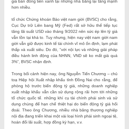
giá bán đồng tiền xanh tại những nhà băng lại tăng mạnh
hơn nhiều.
tổ chức Chứng khoán Bảo việt nam giới (BVSC) cho rằng,
Cục Dự trữ Liên bang Mỹ (Fed) rất sở hữu thể tiếp tục
tăng lãi suất USD vào tháng 9/2022 nên sức ép lên tỷ giá
vẫn tồn tại khá to. Tuy nhưng, hiện nay việt nam giới nam
giới vẫn giữ được kinh tế tài chính vĩ mô ổn định, lạm phát
thấp và xuất siêu. Do đó, “với nội lực và những giải pháp
điều hành linh động của NHNN, VND sẽ ko mất giá quá
3%”, BVSC nhận định.
Trong bối cảnh hiện nay, ông Nguyễn Tiến Chương – chủ
toạ Hiệp hội Xuất nhập khẩu tỉnh Đồng Nai cho rằng, để
phòng hộ trước biến động tỷ giá, những doanh nghiệp
xuất nhập khẩu vẫn cần sử dụng rộng rãi hơn tới những
tổ chức quốc tế. những khí cụ tài chính phái sinh và sử
dụng chúng để hạn chế thiệt hại do biến động tỷ giá hối
đoái. Theo ông Chương, nhiều nhà băng thương nghiệp
nội địa đang triển khai một vài loại hình phái sinh ngoại tệ,
hoán đổi lãi suất, hợp đồng kỳ hạn, v.v.