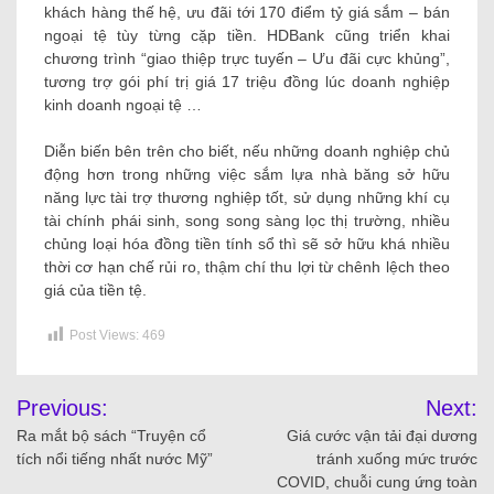
khách hàng thế hệ, ưu đãi tới 170 điểm tỷ giá sắm – bán
ngoại tệ tùy từng cặp tiền. HDBank cũng triển khai
chương trình “giao thiệp trực tuyến – Ưu đãi cực khủng”,
tương trợ gói phí trị giá 17 triệu đồng lúc doanh nghiệp
kinh doanh ngoại tệ …
Diễn biến bên trên cho biết, nếu những doanh nghiệp chủ
động hơn trong những việc sắm lựa nhà băng sở hữu
năng lực tài trợ thương nghiệp tốt, sử dụng những khí cụ
tài chính phái sinh, song song sàng lọc thị trường, nhiều
chủng loại hóa đồng tiền tính sổ thì sẽ sở hữu khá nhiều
thời cơ hạn chế rủi ro, thậm chí thu lợi từ chênh lệch theo
giá của tiền tệ.
Post Views:
469
Previous:
Next:
Ra mắt bộ sách “Truyện cổ
Giá cước vận tải đại dương
tích nổi tiếng nhất nước Mỹ”
tránh xuống mức trước
COVID, chuỗi cung ứng toàn