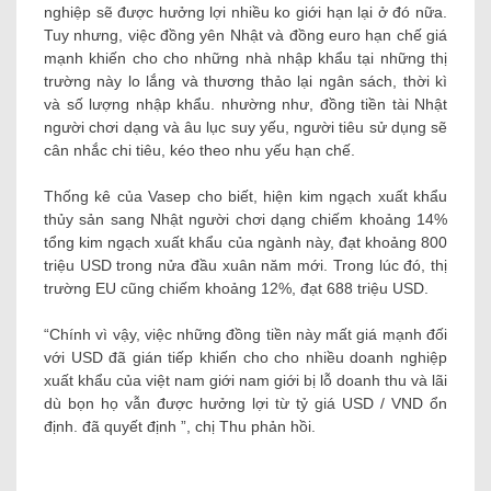
nghiệp sẽ được hưởng lợi nhiều ko giới hạn lại ở đó nữa.
Tuy nhưng, việc đồng yên Nhật và đồng euro hạn chế giá
mạnh khiến cho cho những nhà nhập khẩu tại những thị
trường này lo lắng và thương thảo lại ngân sách, thời kì
và số lượng nhập khẩu. nhường như, đồng tiền tài Nhật
người chơi dạng và âu lục suy yếu, người tiêu sử dụng sẽ
cân nhắc chi tiêu, kéo theo nhu yếu hạn chế.
Thống kê của Vasep cho biết, hiện kim ngạch xuất khẩu
thủy sản sang Nhật người chơi dạng chiếm khoảng 14%
tổng kim ngạch xuất khẩu của ngành này, đạt khoảng 800
triệu USD trong nửa đầu xuân năm mới. Trong lúc đó, thị
trường EU cũng chiếm khoảng 12%, đạt 688 triệu USD.
“Chính vì vậy, việc những đồng tiền này mất giá mạnh đối
với USD đã gián tiếp khiến cho cho nhiều doanh nghiệp
xuất khẩu của việt nam giới nam giới bị lỗ doanh thu và lãi
dù bọn họ vẫn được hưởng lợi từ tỷ giá USD / VND ổn
định. đã quyết định ”, chị Thu phản hồi.