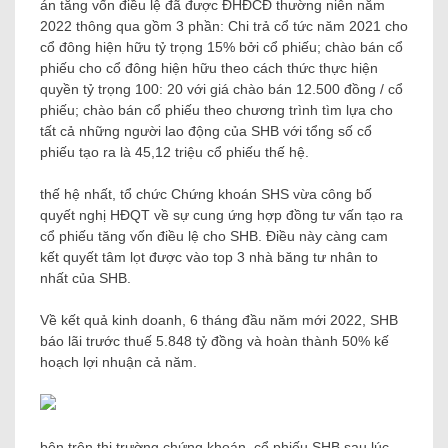
án tăng vốn điều lệ đã được ĐHĐCĐ thường niên năm
2022 thông qua gồm 3 phần: Chi trả cổ tức năm 2021 cho
cổ đông hiện hữu tỷ trọng 15% bởi cổ phiếu; chào bán cổ
phiếu cho cổ đông hiện hữu theo cách thức thực hiện
quyền tỷ trọng 100: 20 với giá chào bán 12.500 đồng / cổ
phiếu; chào bán cổ phiếu theo chương trình tìm lựa cho
tất cả những người lao động của SHB với tổng số cổ
phiếu tạo ra là 45,12 triệu cổ phiếu thế hệ.
thế hệ nhất, tổ chức Chứng khoán SHS vừa công bố
quyết nghị HĐQT về sự cung ứng hợp đồng tư vấn tạo ra
cổ phiếu tăng vốn điều lệ cho SHB. Điều này càng cam
kết quyết tâm lọt được vào top 3 nhà băng tư nhân to
nhất của SHB.
Về kết quả kinh doanh, 6 tháng đầu năm mới 2022, SHB
báo lãi trước thuế 5.848 tỷ đồng và hoàn thành 50% kế
hoạch lợi nhuận cả năm.
bên trên thị trường chứng khoán, cổ phiếu SHB sau lúc