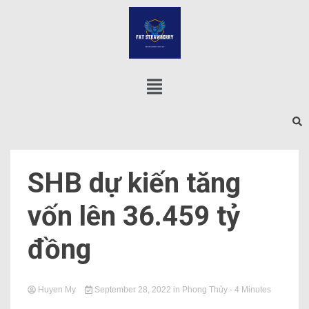
SHB dự kiến ​​tăng
vốn lên 36.459 tỷ
đồng
Huyen My
September 28, 2022
in
Phong Thủy
- 4 Minutes