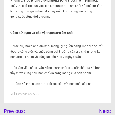
Những ai theo phong thủy phương Đông thuộc mệnh Kim hoặc
Thủy thì chớ bỏ qua việc tìm lựa thạch anh ám khói để phù trợ tâm
linh cũng như gặp nhiều đỏ may mắn trong công việc cũng như
trong cuộc sống đời thường.
Cách sử dụng và bảo vệ thạch anh ám khói
– Mặc dù, thạch anh ám khói mang lại nguồn năng lực dồi dào, rất
tốt cho công việc và cuộc sống đời thường của gia chủ nhưng ko
nên đeo 24 / 24h và cũng ko nên đeo 7 ngày / tuần.
– lúc làm việc nặng, vận động mạnh chúng ta nên tháo ra để tránh
trầy xước cũng như hạn chế độ sáng loáng của sản phẩm.
– Tránh để thạch anh ám khói xúc tiếp với hóa chất độc hại.
Post Views:
563
Previous:
Next: