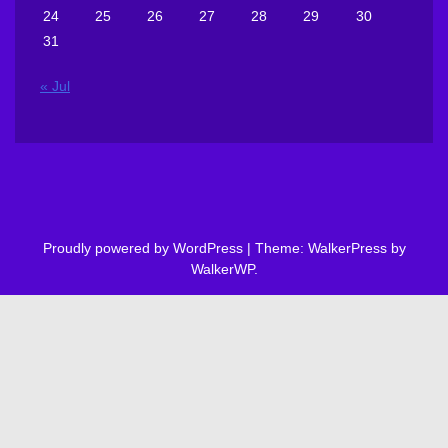
24
25
26
27
28
29
30
31
« Jul
Proudly powered by WordPress
|
Theme: WalkerPress by
WalkerWP
.