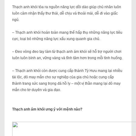
Thạch anh khói tỏa ra nguồn năng lực dồi dào giúp chủ nhân luôn
luôn cảm nhận thấy thư thái, dễ chịu và thoải mái, dễ đi vào giấc
ngủ.
– Thạch anh khói hoàn toàn mang thể hấp thụ những năng lực tiêu
cực, loại bỏ những năng lực xấu xung quanh gia chủ.
– Đeo vòng đeo tay làm từ thạch anh ám khói sẽ hỗ trợ người chơi
luôn luôn bình an, vững vàng và tĩnh tâm hơn trong mỗi tình huống.
– Thạch anh khói còn được cung cấp thành Tỳ Hưu mang lại nhiều
tài lộc, đỏ may mắn cho sự nghiệp của gia chủ hoặc cung cấp
thành trang sức sang trọng đá hồ ly – một vị thần mang lại đỏ may
mắn cho tơ duyên và gia đạo.
Thạch anh ám khói ưng ý với mệnh nào?