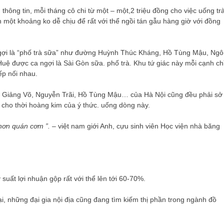
hông tin, mỗi tháng cô chi từ một – một,2 triệu đồng cho việc uống tr
n một khoảng ko dễ chịu để rất với thể ngồi tán gẫu hàng giờ với đồng
gợi là “phố trà sữa” như đường Huỳnh Thúc Kháng, Hồ Tùng Mậu, Ngô
ệ được ca ngợi là Sài Gòn sữa. phố trà. Khu tứ giác này mỗi cạnh ch
ếp nối nhau.
 Giảng Võ, Nguyễn Trãi, Hồ Tùng Mậu… của Hà Nội cũng đều phải sở
 cho thời hoàng kim của ý thức. uống dòng này.
hơn quán cơm ”.
– việt nam giới Anh, cựu sinh viên Học viện nhà băng
ỷ suất lợi nhuận gộp rất với thể lên tới 60-70%.
, những đại gia nội địa cũng đang tìm kiếm thị phần trong ngành đồ