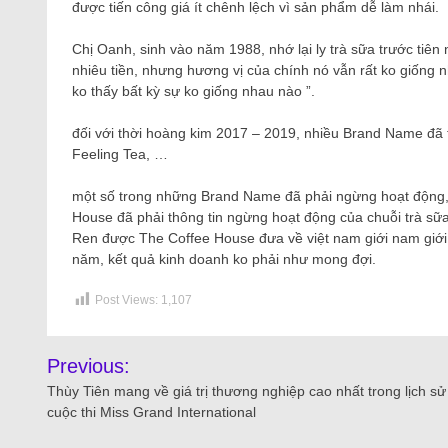
được tiến công giá ít chênh lệch vì sản phẩm dễ làm nhái.
Chị Oanh, sinh vào năm 1988, nhớ lại ly trà sữa trước tiê
nhiêu tiền, nhưng hương vị của chính nó vẫn rất ko giống
ko thấy bất kỳ sự ko giống nhau nào ”.
đối với thời hoàng kim 2017 – 2019, nhiều Brand Name đã 
Feeling Tea, …
một số trong những Brand Name đã phải ngừng hoạt động,
House đã phải thông tin ngừng hoạt động của chuỗi trà sữa
Ren được The Coffee House đưa về việt nam giới nam giới
năm, kết quả kinh doanh ko phải như mong đợi.
Post Views:
1,107
Previous:
Thùy Tiên mang về giá trị thương nghiệp cao nhất trong lịch sử
cuộc thi Miss Grand International