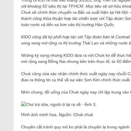
Trong ĐHCĐ ra mắt vào tháng 3/2022, ông Trần Lệ Nguyên
với khoảng 50 siêu thị tại TP.HCM. Mục tiêu sẽ sở hữu kho
Chuk sẽ chính thức chuyển ra Bắc và xuất hiện tại Hà Nộ
thành công thỏa thuận hợp tác chiến lược với Tập đoàn 
toàn nước và tiến xa hơn vào thị trường Hàn Quốc.
KIDO cũng đã ký phối hợp tác với Tập đoàn bán lẻ Centrail
song song mở rộng ra thị trường Thái Lan và những nước bên
Những kỳ vọng nhưng KIDO đưa ra với Chuk ko dễ thực hiện
mở rộng sang Đồng Nai nhưng bên trên thực tế, từ 50 điểm b
Chuk cũng vừa xác nhận chính thức xuất ngày nay chuỗi Cen
đưa ra thông tin cụ thể về sự việc Sơn Kim chính thức xuất 
Nhìn chung, đồ uống của Chuk ngày nay chỉ tập trung vào 
Hình ảnh minh họa. Nguồn: Chuk chuk
Chuyện cắt tránh quy mô ko phải là chuyện lạ trong ngành t