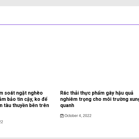
m soát ngặt nghèo
Rác thải thực phẩm gây hậu quả
ảm bảo tin cậy, ko để
nghiêm trọng cho môi trường xun
ạn tàu thuyền bên trên
quanh
October 4, 2022
22