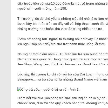
sữa trước tiên với giá 10.000 đồng là một số trong những 
người sinh cuối những năm 198.
Thị trường lúc đó chủ yếu là những siêu thị nhỏ lẻ tự làm
được bày bán bên trên xe đẩy với vài hộp thạch xanh đỏ, và
những trường học hoặc khu vực tập trung nhiều học trò.
“Sớm nở chóng tàn” người ta thường nói như vậy lúc nhắc tớ
lên ngôi, sắp như đẩy trà sữa trở thành thức uống lỗi thời.
Nhưng từ thời điểm năm 2013, trào lưu trà sữa bùng nổ trở
Name trà sữa quốc tế. Hàng chục quán trà sữa mọc lên vớ
Tea Story, Wang Tea, Koi Thé, Taiwan Tea Good Tea, Chat
Lúc này, thị trường ko chỉ với với trà sữa Đài Loan nhưng 
Singapore… và trà sữa nội là những Brand Name việt nam
Điểm nổi trội của “làn sóng trà sữa” thứ nhị chính là sự đầu 
chảnh” hơn, đưa tới cho quý khách hàng trẻ khoảng ko tụ t