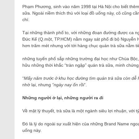
Phạm Phương, sinh vào năm 1998 tại Hà Nội cho biết thêm t
sữa. Ngoài niềm thích thú với loại đồ uống này, cô cũng cầ
chí.
Tại những thành phố to, với những đoạn đường được ca n
Đức Kế (Q.một, TP.HCM) nằm ngay sát phố đi bộ Nguyễn Hu
hơn trăm mét nhưng với tới hàng chục quán trà sữa nằm ti
những tuyến phố sắp những trường đại học như Chùa Bộc,
hữu những thời khắc “tràn ngập” quán trà sữa, minh chứng
“
Mấy năm trước ở khu học đường tìm quán trà sữa còn dễ 
nhớ lại, nhưng
“ngày nay ổn rồi
“.
Những người ở lại, những người ra đi
Về mặt lý thuyết, trà sữa là một ngành siêu lợi nhuận, với t
Đó là lý do ngoài sự xuất hiện của những Brand Name ngoại
uống này.