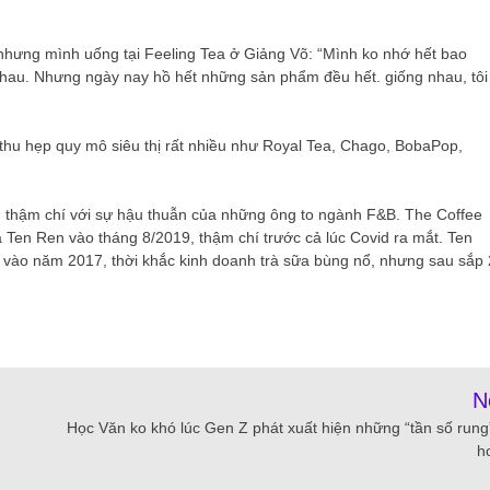
n nhưng mình uống tại Feeling Tea ở Giảng Võ: “Mình ko nhớ hết bao
 nhau. Nhưng ngày nay hồ hết những sản phẩm đều hết. giống nhau, tôi
thu hẹp quy mô siêu thị rất nhiều như Royal Tea, Chago, BobaPop,
 thậm chí với sự hậu thuẫn của những ông to ngành F&B. The Coffee
 Ten Ren vào tháng 8/2019, thậm chí trước cả lúc Covid ra mắt. Ten
 vào năm 2017, thời khắc kinh doanh trà sữa bùng nổ, nhưng sau sắp 
N
Học Văn ko khó lúc Gen Z phát xuất hiện những “tần số rung
h