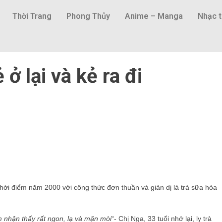
Thời Trang
Phong Thủy
Anime – Manga
Nhạc t
 ở lại và kẻ ra đi
thời điểm năm 2000 với công thức đơn thuần và giản dị là trà sữa hòa
 nhận thấy rất ngon, lạ và mặn mòi
“- Chị Nga, 33 tuổi nhớ lại, ly trà