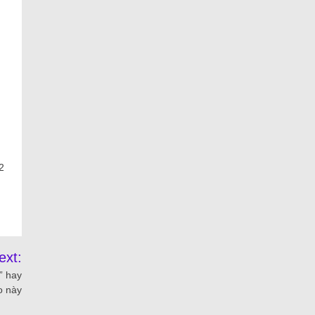
2
ext:
” hay
o này