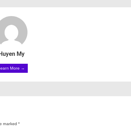
Huyen My
Learn More →
are marked
*