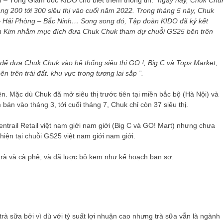
 – Tổng Giám đốc KIDO cho biết thêm thông tin:
“ngày nay, Chuk Chu
ảng 200 tới 300 siêu thị vào cuối năm 2022. Trong tháng 5 này, Chuk
i – Hải Phòng – Bắc Ninh… Song song đó, Tập đoàn KIDO đã ký kết
Sơn Kim nhằm mục đích đưa Chuk Chuk tham dự chuỗi GS25 bên trên
 để đưa Chuk Chuk vào hệ thống siêu thị GO !, Big C và Tops Market,
 trên trái đất. khu vực trong tương lai sắp ”.
. Mặc dù Chuk đã mở siêu thị trước tiên tại miền bắc bộ (Hà Nội) và
án vào tháng 3, tới cuối tháng 7, Chuk chỉ còn 37 siêu thị.
trail Retail việt nam giới nam giới (Big C và GO! Mart) nhưng chưa
hiện tại chuỗi GS25 việt nam giới nam giới.
trà và cà phê, và đã lược bỏ kem như kế hoạch ban sơ.
rà sữa bởi vì dù với tỷ suất lợi nhuận cao nhưng trà sữa vẫn là ngành