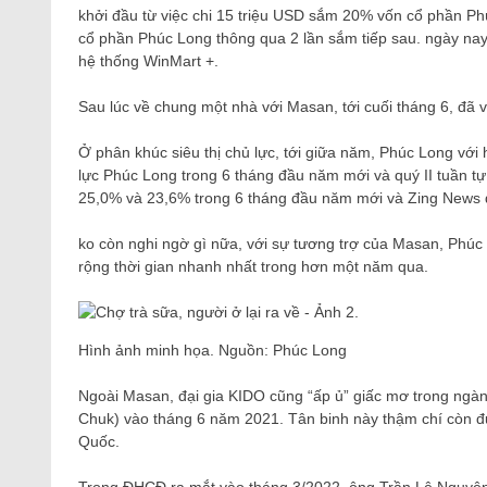
khởi đầu từ việc chi 15 triệu USD sắm 20% vốn cổ phần Ph
cổ phần Phúc Long thông qua 2 lần sắm tiếp sau. ngày nay,
hệ thống WinMart +.
Sau lúc về chung một nhà với Masan, tới cuối tháng 6, đã 
Ở phân khúc siêu thị chủ lực, tới giữa năm, Phúc Long với 
lực Phúc Long trong 6 tháng đầu năm mới và quý II tuần tự 
25,0% và 23,6% trong 6 tháng đầu năm mới và Zing News đ
ko còn nghi ngờ gì nữa, với sự tương trợ của Masan, Phúc L
rộng thời gian nhanh nhất trong hơn một năm qua.
Hình ảnh minh họa. Nguồn: Phúc Long
Ngoài Masan, đại gia KIDO cũng “ấp ủ” giấc mơ trong ngành
Chuk) vào tháng 6 năm 2021. Tân binh này thậm chí còn đư
Quốc.