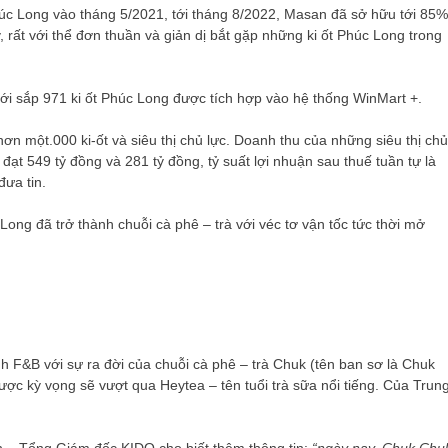
úc Long vào tháng 5/2021, tới tháng 8/2022, Masan đã sở hữu tới 85%
 rất với thể đơn thuần và giản dị bắt gặp những ki ốt Phúc Long trong
với sắp 971 ki ốt Phúc Long được tích hợp vào hệ thống WinMart +.
hơn một.000 ki-ốt và siêu thị chủ lực. Doanh thu của những siêu thị chủ
đạt 549 tỷ đồng và 281 tỷ đồng, tỷ suất lợi nhuận sau thuế tuần tự là
ưa tin.
ong đã trở thành chuỗi cà phê – trà với véc tơ vận tốc tức thời mở
 F&B với sự ra đời của chuỗi cà phê – trà Chuk (tên ban sơ là Chuk
ợc kỳ vọng sẽ vượt qua Heytea – tên tuổi trà sữa nổi tiếng. Của Trun