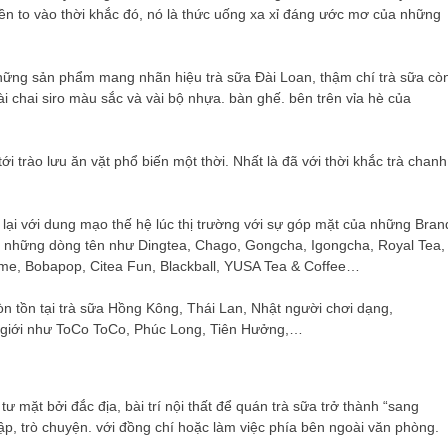
tiền to vào thời khắc đó, nó là thức uống xa xỉ đáng ước mơ của những
 những sản phẩm mang nhãn hiệu trà sữa Đài Loan, thậm chí trà sữa cò
i chai siro màu sắc và vài bộ nhựa. bàn ghế. bên trên vỉa hè của
i trào lưu ăn vặt phổ biến một thời. Nhất là đã với thời khắc trà chanh
 lại với dung mạo thế hệ lúc thị trường với sự góp mặt của những Bran
i những dòng tên như Dingtea, Chago, Gongcha, Igongcha, Royal Tea,
ime, Bobapop, Citea Fun, Blackball, YUSA Tea & Coffee…
còn tồn tại trà sữa Hồng Kông, Thái Lan, Nhật người chơi dạng,
 giới như ToCo ToCo, Phúc Long, Tiên Hưởng,…
tư mặt bởi đắc địa, bài trí nội thất để quán trà sữa trở thành “sang
ập, trò chuyện. với đồng chí hoặc làm việc phía bên ngoài văn phòng.