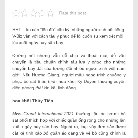
Rate this post
HHT – ko cần “lên đồ” cầu kỳ, những người xinh nổi tiếng
V-Biz vẫn với cách tậu y phục để lôi cuốn sự xem xét mỗi
lúc xuất ngày nay sân bay.
Đường nét nhưng vẫn dễ chịu và thoải mái, dễ vận
chuyển là tiêu chuẩn chỉnh tậu lựa
y phục
cho những
chuyến bay dài của tương đối nhiều người xinh việt nam
giới. Nếu Hương Giang, người mẫu ngọc trinh chuộng y
phục bó sát
thân hình
hoa khôi Kỳ Duyên thường xuyên
diện
phong thái
kín kẽ, linh động.
hoa khôi Thủy Tiên
Miss Grand International 2021
thường tậu áo sơ-mi bó
sát phối thích hợp với chiếc quần ống rộng cho những lần
xuất ngày nay sân bay. Ngoài ra, loại váy đơn sắc được
cắt xẻ tinh xảo
bộ quần áo
dáng vẻ vẻ bộ cũng chính là