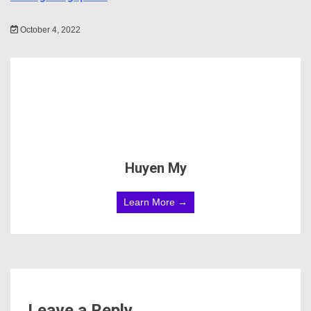
Rác thải thực phẩm gây hậu quả nghiêm trọng cho môi
trường xung quanh
October 4, 2022
Huyen My
Learn More →