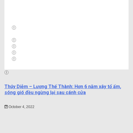
ko chỉ là hoa khôi Thủy Tiên, nhiều hoa khôi nổi
tiếng cũng gặp sự cố với vương miện
30/08/2022
Thúy Diễm – Lương Thế Thành: Hơn 6 năm xây tổ ấm,
sóng gió đều ngừng lại sau cánh cửa
October 4, 2022